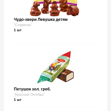
Чудо-звери Левушка детям
"Славянка"
1
шт
Петушок зол. греб.
"Красный Октябрь"
1
шт