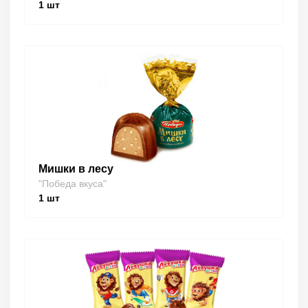
1
шт
Мишки в лесу
"Победа вкуса"
1
шт