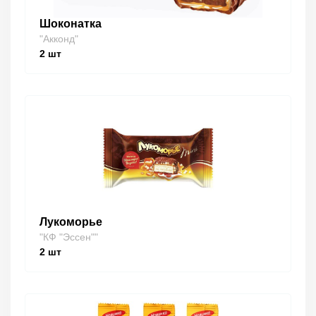
Шоконатка
"Акконд"
2
шт
Лукоморье
"КФ "Эссен""
2
шт