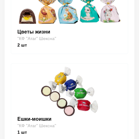
Цветы жизни
"КФ "Атаг" Шексна"
2
шт
Ешки-моишки
"КФ "Атаг" Шексна"
1
шт