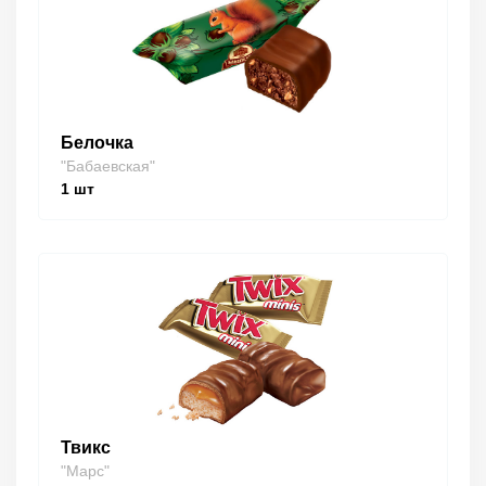
Белочка
"Бабаевская"
1
шт
Твикс
"Марс"