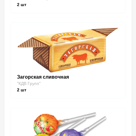
2
шт
Загорская сливочная
"КДВ Групп"
2
шт