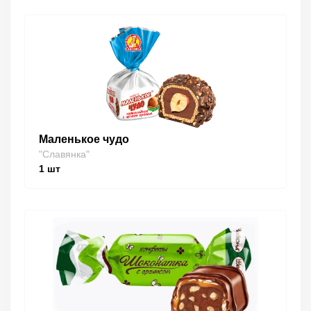
Маленькое чудо
"Славянка"
1
шт