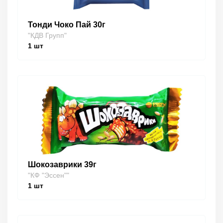
Тонди Чоко Пай 30г
"КДВ Групп"
1
шт
Шокозаврики 39г
"КФ "Эссен""
1
шт