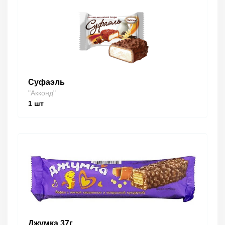
Суфаэль
"Акконд"
1
шт
Джумка 37г