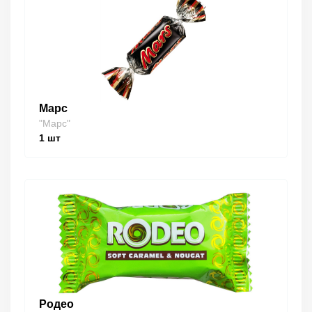
Марс
"Марс"
1
шт
Родео