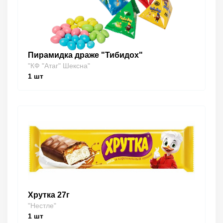
Пирамидка драже "Тибидох"
"КФ "Атаг" Шексна"
1
шт
Хрутка 27г
"Нестле"
1
шт