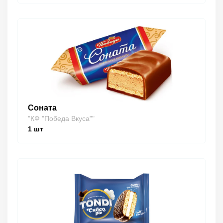
Соната
"КФ "Победа Вкуса""
1
шт