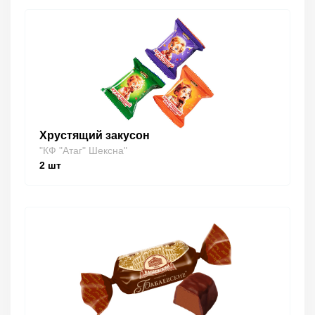
Хрустящий закусон
"КФ "Атаг" Шексна"
2
шт