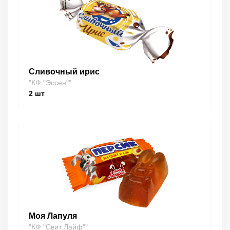
Сливочный ирис
"КФ "Эссен""
2
шт
Моя Лапуля
"КФ "Свит Лайф""