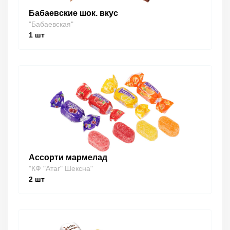
Бабаевские шок. вкус
"Бабаевская"
1
шт
Ассорти мармелад
"КФ "Атаг" Шексна"
2
шт