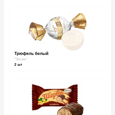
Трюфель белый
"Эссен"
2
шт