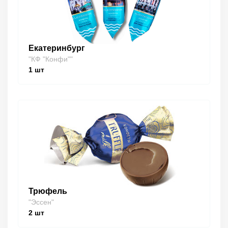
Екатеринбург
"КФ "Конфи""
1
шт
Трюфель
"Эссен"
2
шт