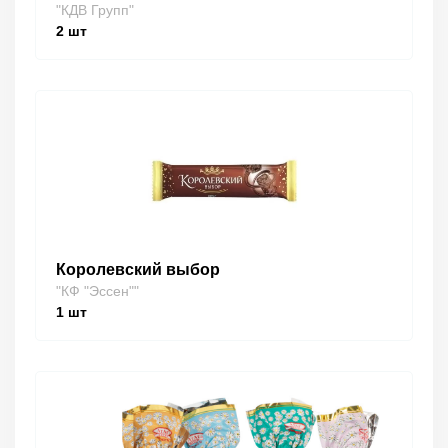
"КДВ Групп"
2
шт
Королевский выбор
"КФ "Эссен""
1
шт