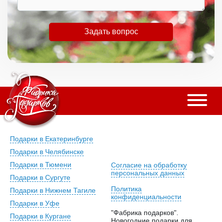
Задать вопрос
Подарки в Екатеринбурге
Подарки в Челябинске
Подарки в Тюмени
Согласие на обработку
персональных данных
Подарки в Сургуте
Политика
Подарки в Нижнем Тагиле
конфиденциальности
Подарки в Уфе
"Фабрика подарков".
Подарки в Кургане
Новогодние подарки для