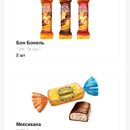
Бон Бонель
" КФ "Эссен""
2
шт
Мексикана