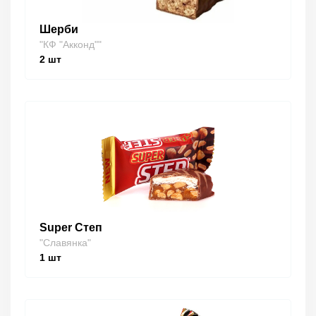
Шерби
"КФ "Акконд""
2
шт
Super Степ
"Славянка"
1
шт