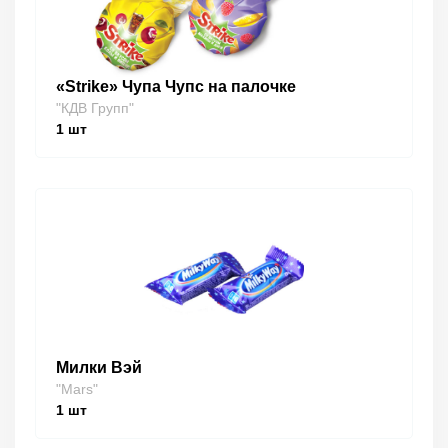
«Strike» Чупа Чупс на палочке
"КДВ Групп"
1
шт
Милки Вэй
"Mars"
1
шт