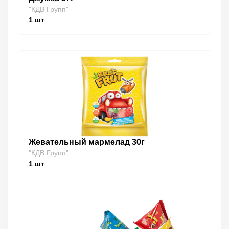
"КДВ Групп"
1
шт
Жевательный мармелад 30г
"КДВ Групп"
1
шт