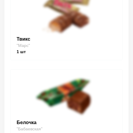
Твикс
"Марс"
1
шт
Белочка
"Бабаевская"