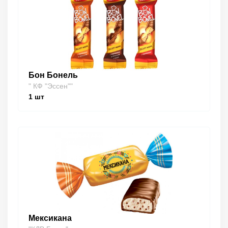
Бон Бонель
" КФ "Эссен""
1
шт
Мексикана