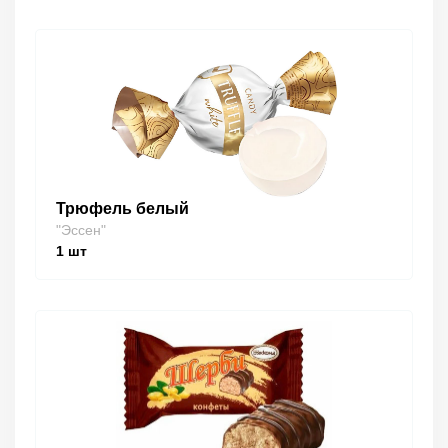
Трюфель белый
"Эссен"
1
шт