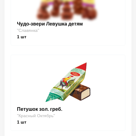
Чудо-звери Левушка детям
"Славянка"
1
шт
Петушок зол. греб.
"Красный Октябрь"
1
шт