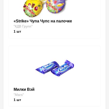
«Strike» Чупа Чупс на палочке
"КДВ Групп"
1
шт
Милки Вэй
"Mars"
1
шт