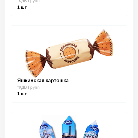
"КДВ Групп"
1
шт
Яшкинская картошка
"КДВ Групп"
1
шт