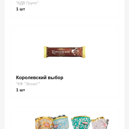
"КДВ Групп"
1
шт
Королевский выбор
"КФ "Эссен""
1
шт