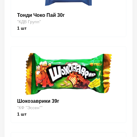
Тонди Чоко Пай 30г
"КДВ Групп"
1
шт
Шокозаврики 39г
"КФ "Эссен""
1
шт