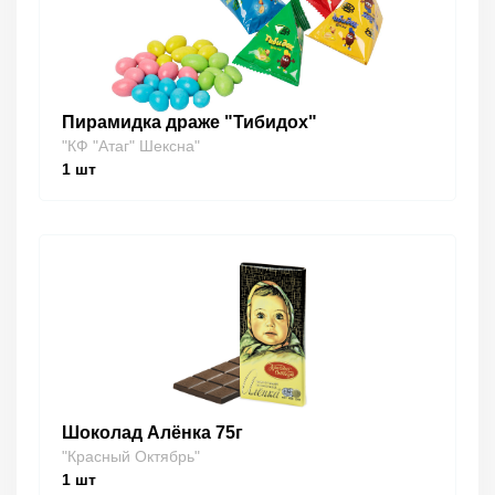
Пирамидка драже "Тибидох"
"КФ "Атаг" Шексна"
1
шт
Шоколад Алёнка 75г
"Красный Октябрь"
1
шт