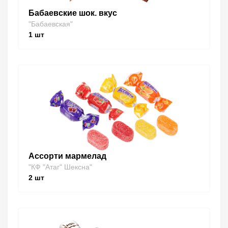
Бабаевские шок. вкус
"Бабаевская"
1
шт
Ассорти мармелад
"КФ "Атаг" Шексна"
2
шт