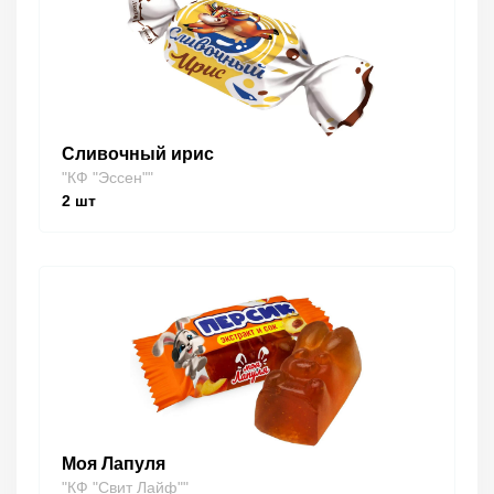
Сливочный ирис
"КФ "Эссен""
2
шт
Моя Лапуля
"КФ "Свит Лайф""