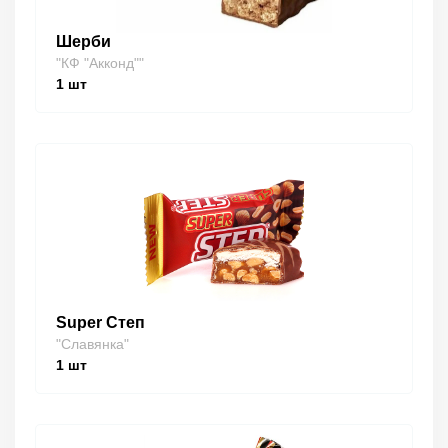
Шерби
"КФ "Акконд""
1
шт
Super Степ
"Славянка"
1
шт