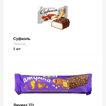
Суфаэль
"Акконд"
1
шт
Джумка 37г