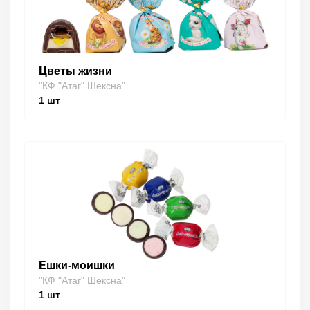
Цветы жизни
"КФ "Атаг" Шексна"
1
шт
Ешки-моишки
"КФ "Атаг" Шексна"
1
шт