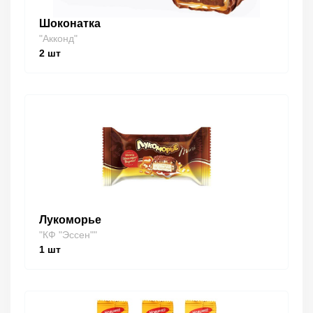
Шоконатка
"Акконд"
2
шт
Лукоморье
"КФ "Эссен""
1
шт