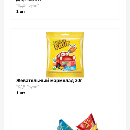
"КДВ Групп"
1
шт
Жевательный мармелад 30г
"КДВ Групп"
1
шт