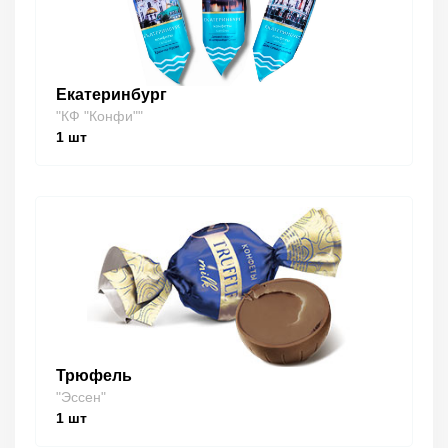
Екатеринбург
"КФ "Конфи""
1
шт
Трюфель
"Эссен"
1
шт