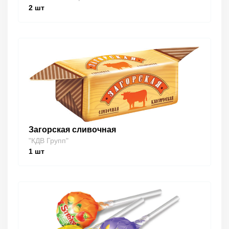
2
шт
Загорская сливочная
"КДВ Групп"
1
шт