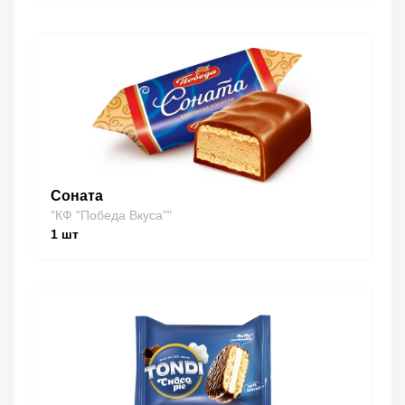
Соната
"КФ "Победа Вкуса""
1
шт