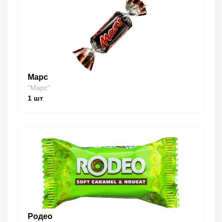
Марс
"Марс"
1
шт
Родео