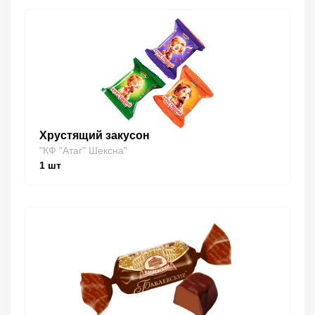
Хрустящий закусон
"КФ "Атаг" Шексна"
1
шт