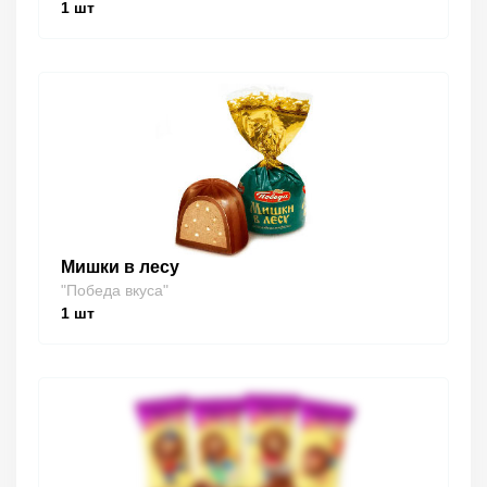
1
шт
Мишки в лесу
"Победа вкуса"
1
шт