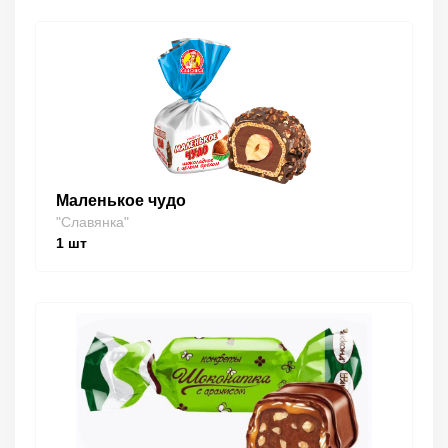
Маленькое чудо
"Славянка"
1
шт