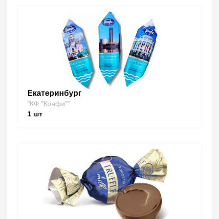
Екатеринбург
"КФ "Конфи""
1
шт