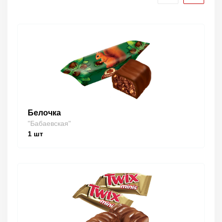
Белочка
"Бабаевская"
1
шт