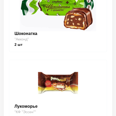
Шоконатка
"Акконд"
2
шт
Лукоморье
"КФ "Эссен""