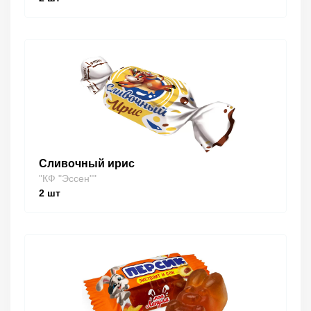
Сливочный ирис
"КФ "Эссен""
2
шт