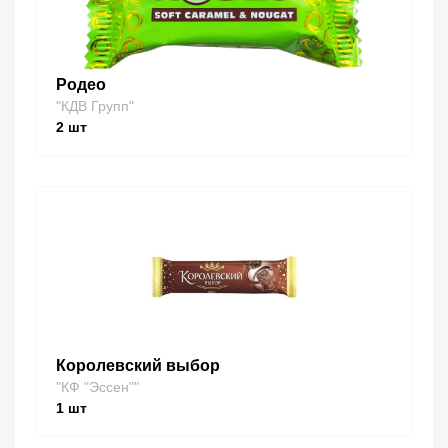
Родео
"КДВ Групп"
2
шт
Королевский выбор
"КФ "Эссен""
1
шт