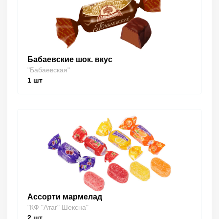
Бабаевские шок. вкус
"Бабаевская"
1
шт
Ассорти мармелад
"КФ "Атаг" Шексна"
2
шт