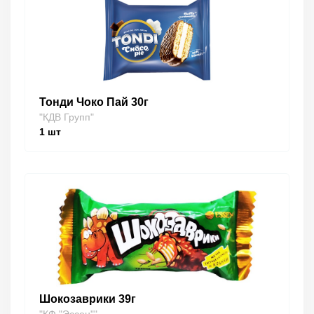
Тонди Чоко Пай 30г
"КДВ Групп"
1
шт
Шокозаврики 39г