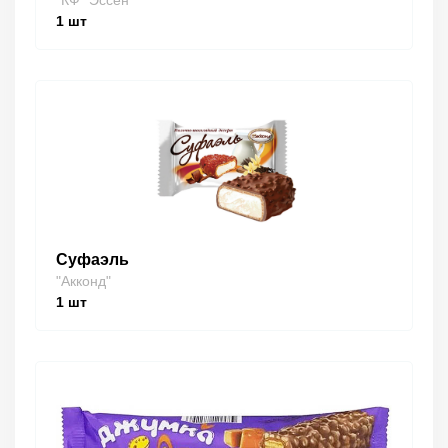
"КФ "Эссен""
1
шт
Суфаэль
"Акконд"
1
шт