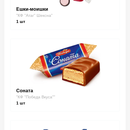
Ешки-моишки
"КФ "Атаг" Шексна"
1
шт
Соната
"КФ "Победа Вкуса""
1
шт