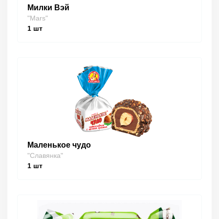
Милки Вэй
"Mars"
1
шт
Маленькое чудо
"Славянка"
1
шт