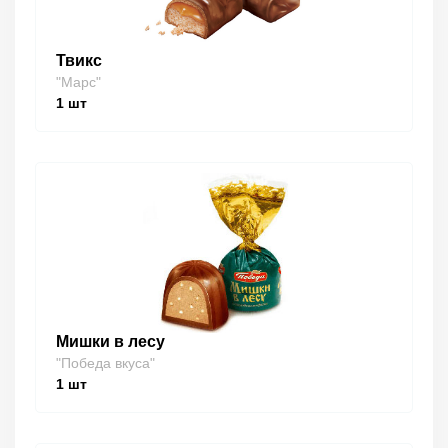
Твикс
"Марс"
1
шт
Мишки в лесу
"Победа вкуса"
1
шт