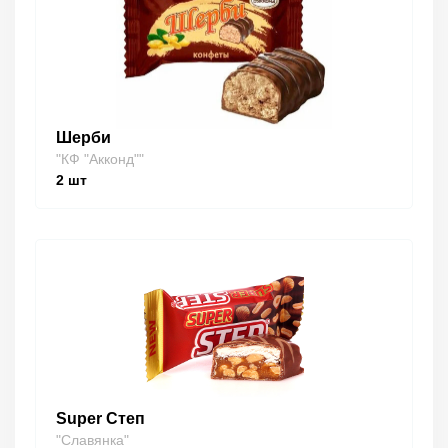
Шерби
"КФ "Акконд""
2
шт
Super Степ
"Славянка"