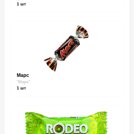
1
шт
Марс
"Марс"
1
шт