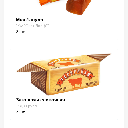
Моя Лапуля
"КФ "Свит Лайф""
2
шт
Загорская сливочная
"КДВ Групп"
2
шт