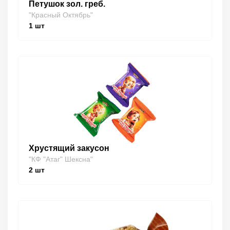
Петушок зол. греб.
"Красный Октябрь"
1
шт
Хрустящий закусон
"КФ "Атаг" Шексна"
2
шт