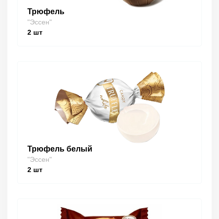
Трюфель
"Эссен"
2
шт
Трюфель белый
"Эссен"
2
шт