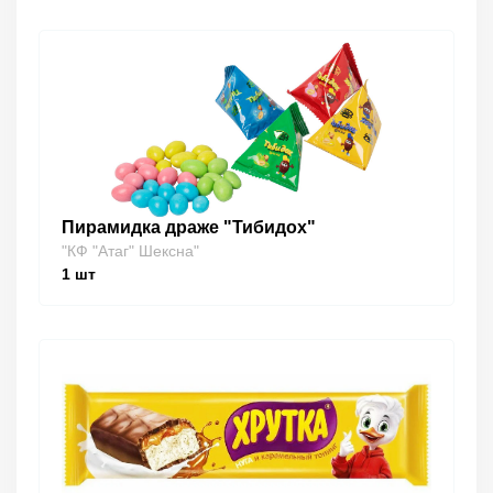
Пирамидка драже "Тибидох"
"КФ "Атаг" Шексна"
1
шт