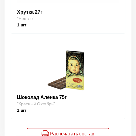
Хрутка 27г
"Нестле"
1
шт
Шоколад Алёнка 75г
"Красный Октябрь"
1
шт
Распечатать состав