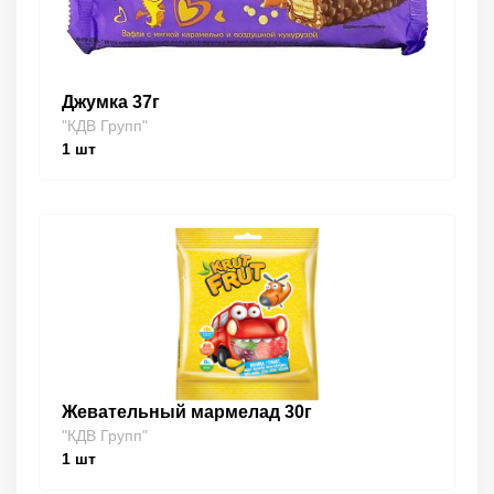
Джумка 37г
"КДВ Групп"
1
шт
Жевательный мармелад 30г
"КДВ Групп"
1
шт