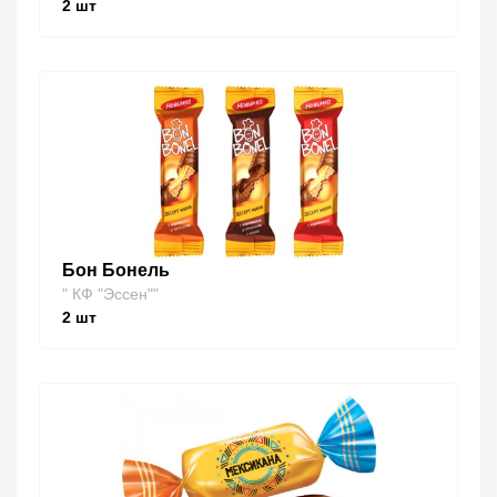
2
шт
Бон Бонель
" КФ "Эссен""
2
шт