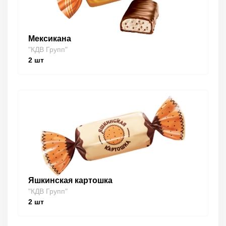
Мексикана
"КДВ Групп"
2
шт
Яшкинская картошка
"КДВ Групп"
2
шт