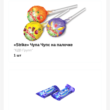
«Strike» Чупа Чупс на палочке
"КДВ Групп"
1
шт