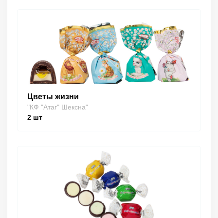
Цветы жизни
"КФ "Атаг" Шексна"
2
шт