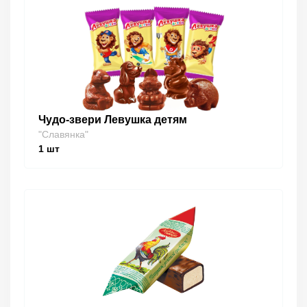
Чудо-звери Левушка детям
"Славянка"
1
шт