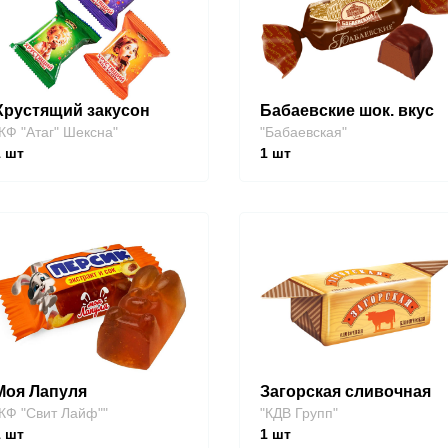
Хрустящий закусон
Бабаевские шок. вкус
КФ "Атаг" Шексна"
"Бабаевская"
1
шт
1
шт
Моя Лапуля
Загорская сливочная
КФ "Свит Лайф""
"КДВ Групп"
1
шт
1
шт