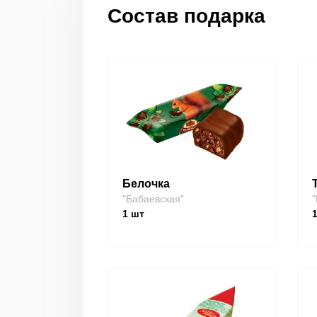
Состав подарка
Белочка
"Бабаевская"
"
1
шт