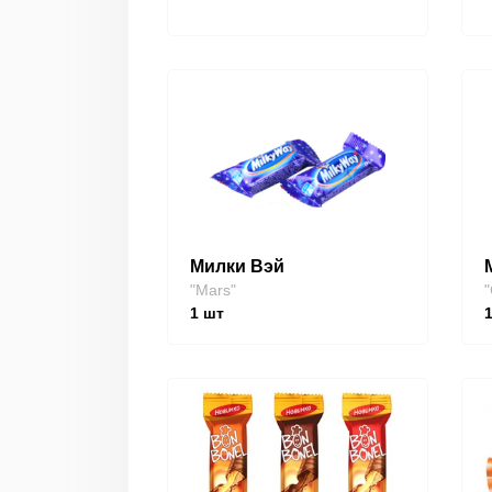
Милки Вэй
"Mars"
"
1
шт