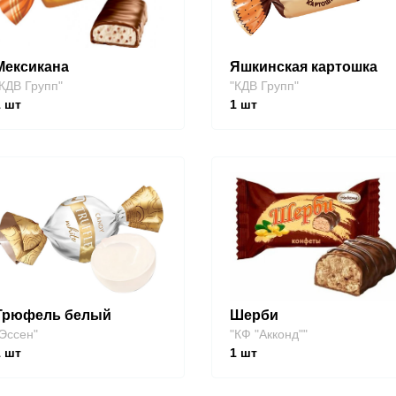
Мексикана
Яшкинская картошка
КДВ Групп"
"КДВ Групп"
1
шт
1
шт
Трюфель белый
Шерби
Эссен"
"КФ "Акконд""
1
шт
1
шт