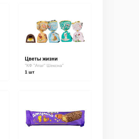
Цветы жизни
"КФ "Атаг" Шексна"
1
шт