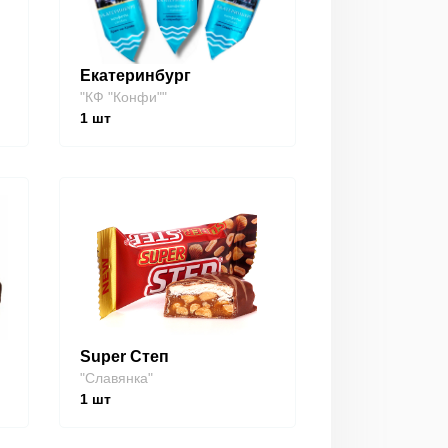
Екатеринбург
"КФ "Конфи""
1
шт
Super Степ
"Славянка"
1
шт