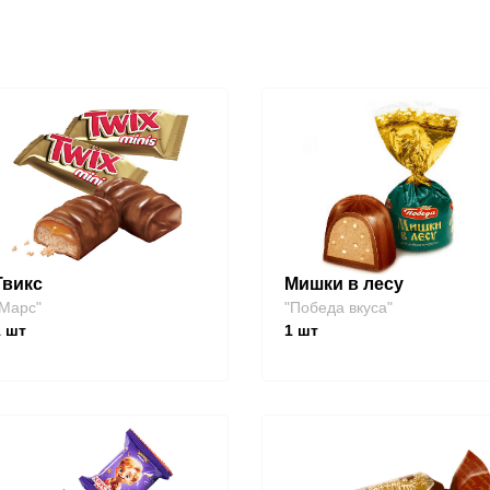
Твикс
Мишки в лесу
Марс"
"Победа вкуса"
1
шт
1
шт