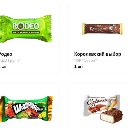
Родео
Королевский выбор
КДВ Групп"
"КФ "Эссен""
1
шт
1
шт