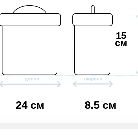
15
см
24 см
8.5 см