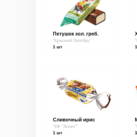
Петушок зол. греб.
"Красный Октябрь"
"
1
шт
Сливочный ирис
"КФ "Эссен""
"
1
шт