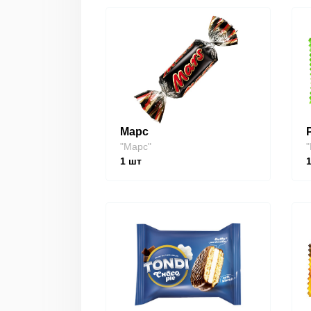
Марс
"Марс"
"
1
шт