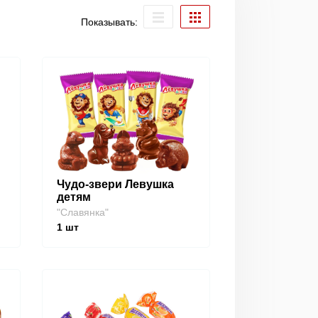
Показывать:
Чудо-звери Левушка
детям
"Славянка"
1
шт