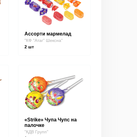
Ассорти мармелад
"КФ "Атаг" Шексна"
2
шт
«Strike» Чупа Чупс на
палочке
"КДВ Групп"