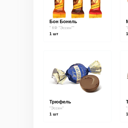
Бон Бонель
" КФ "Эссен""
"
1
шт
Трюфель
"Эссен"
"
1
шт