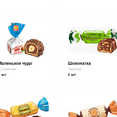
Маленькое чудо
Шоконатка
Славянка"
"Акконд"
1
шт
1
шт