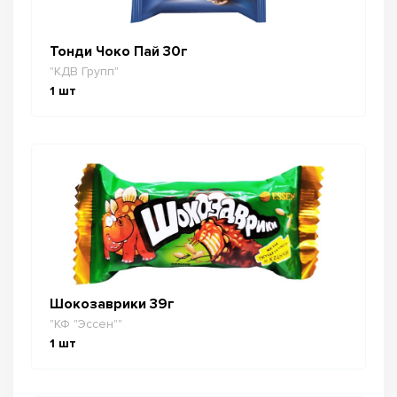
Тонди Чоко Пай 30г
"КДВ Групп"
1
шт
Шокозаврики 39г
"КФ "Эссен""
1
шт