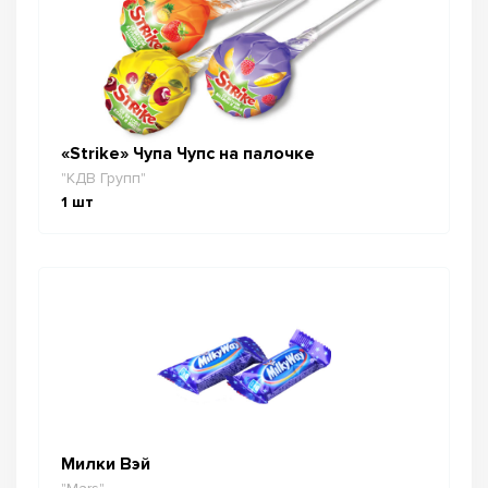
«Strike» Чупа Чупс на палочке
"КДВ Групп"
1
шт
Милки Вэй