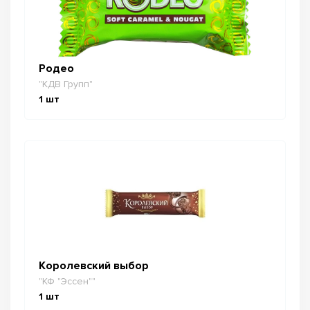
Родео
"КДВ Групп"
1
шт
Королевский выбор
"КФ "Эссен""
1
шт