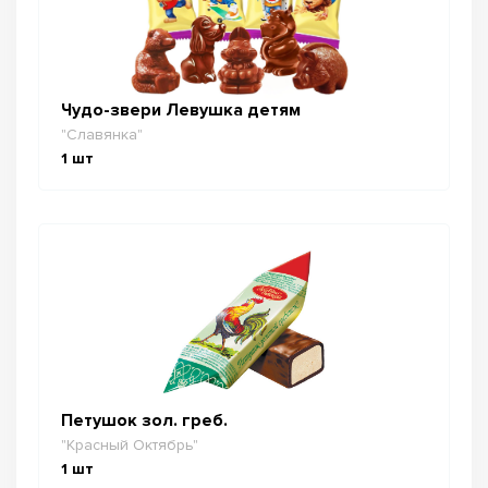
Чудо-звери Левушка детям
"Славянка"
1
шт
Петушок зол. греб.
"Красный Октябрь"
1
шт