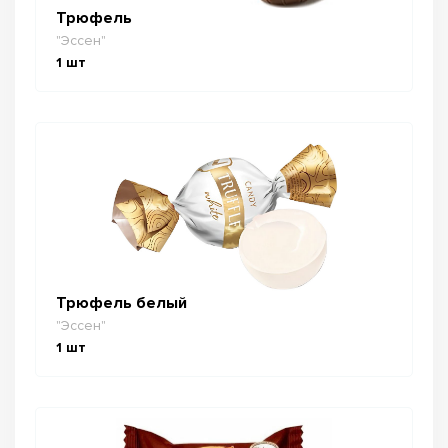
Трюфель
"Эссен"
1
шт
Трюфель белый
"Эссен"
1
шт