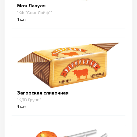
Моя Лапуля
"КФ "Свит Лайф""
1
шт
Загорская сливочная
"КДВ Групп"
1
шт