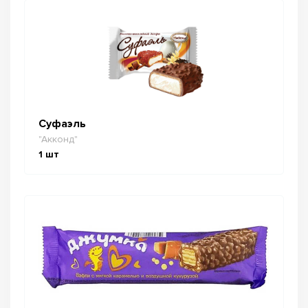
Суфаэль
"Акконд"
1
шт