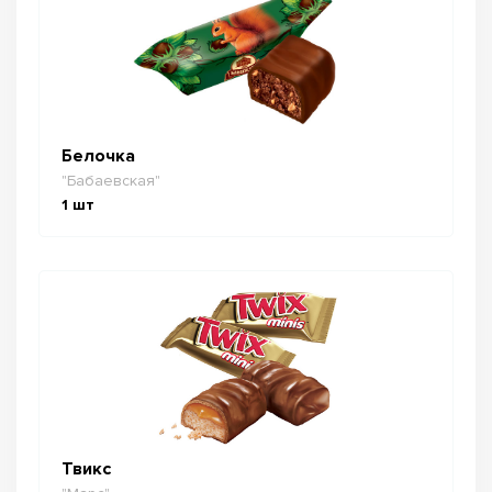
Белочка
"Бабаевская"
1
шт
Твикс