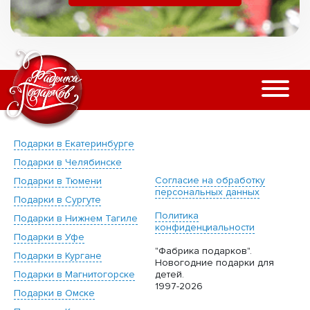
Подарки в Екатеринбурге
Подарки в Челябинске
Согласие на обработку
Подарки в Тюмени
персональных данных
Подарки в Сургуте
Политика
Подарки в Нижнем Тагиле
конфиденциальности
Подарки в Уфе
"Фабрика подарков".
Подарки в Кургане
Новогодние подарки для
Подарки в Магнитогорске
детей.
1997-2026
Подарки в Омске