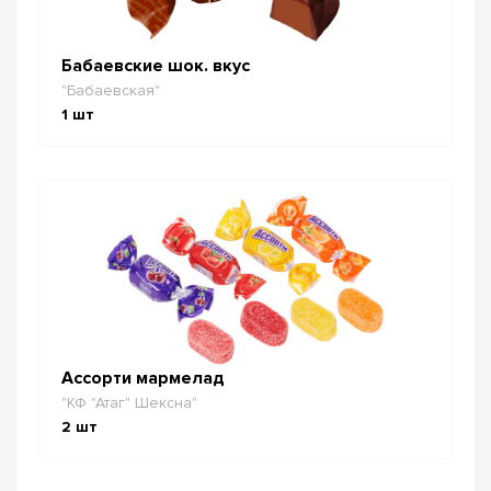
Бабаевские шок. вкус
"Бабаевская"
1
шт
Ассорти мармелад
"КФ "Атаг" Шексна"
2
шт