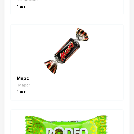
1
шт
Марс
"Марс"
1
шт