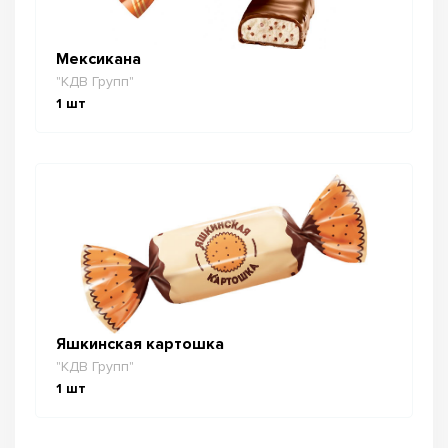
Мексикана
"КДВ Групп"
1
шт
Яшкинская картошка
"КДВ Групп"
1
шт