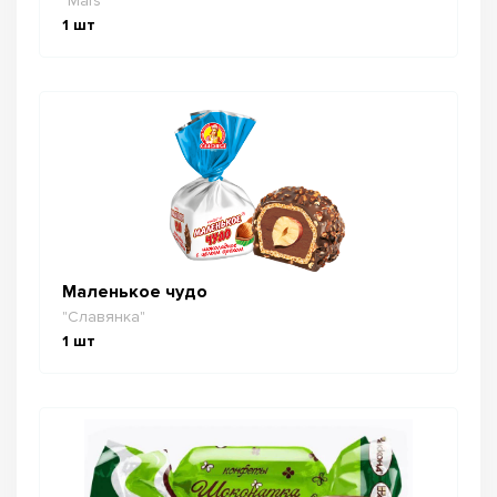
"Mars"
1
шт
Маленькое чудо
"Славянка"
1
шт