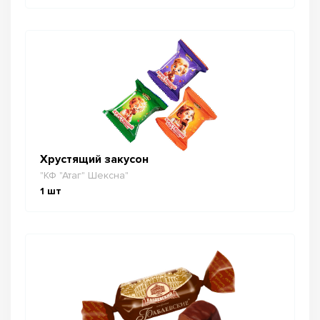
Хрустящий закусон
"КФ "Атаг" Шексна"
1
шт