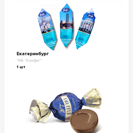
Екатеринбург
"КФ "Конфи""
1
шт