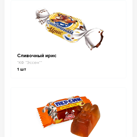
Сливочный ирис
"КФ "Эссен""
1
шт