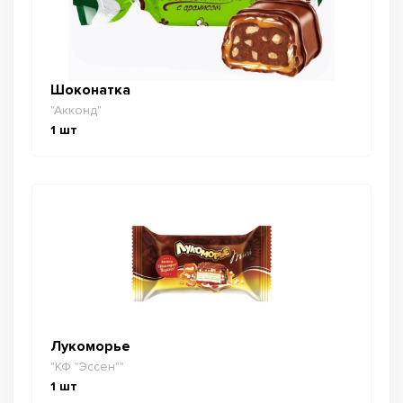
Шоконатка
"Акконд"
1
шт
Лукоморье
"КФ "Эссен""
1
шт