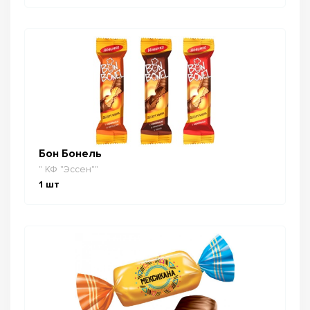
Бон Бонель
" КФ "Эссен""
1
шт