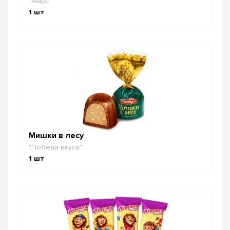
"Марс"
1
шт
Мишки в лесу
"Победа вкуса"
1
шт