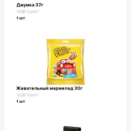
Джумка 37г
"КДВ Групп"
1
шт
Жевательный мармелад 30г
"КДВ Групп"
1
шт