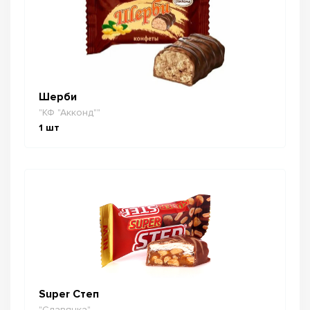
Шерби
"КФ "Акконд""
1
шт
Super Степ
"Славянка"