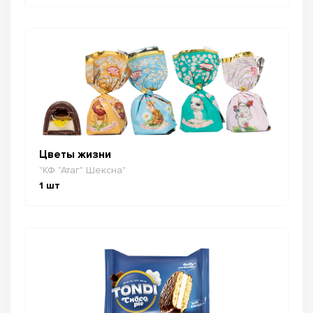
Цветы жизни
"КФ "Атаг" Шексна"
1
шт