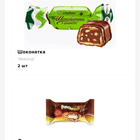
Шоконатка
"Акконд"
2
шт