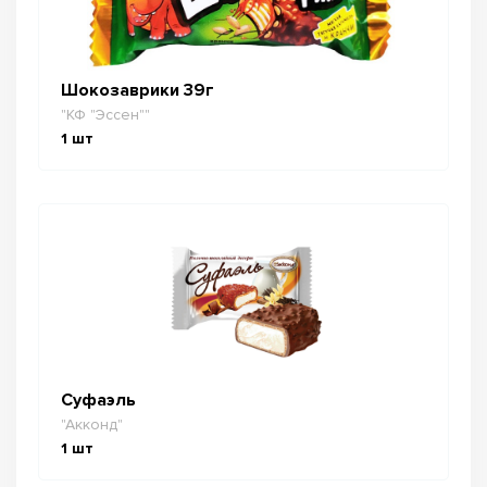
Шокозаврики 39г
"КФ "Эссен""
1
шт
Суфаэль
"Акконд"
1
шт