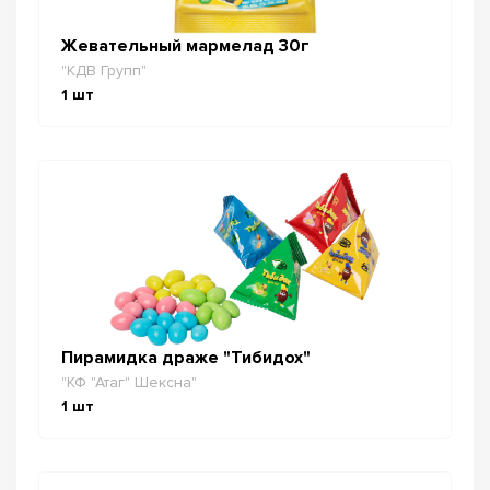
Жевательный мармелад 30г
"КДВ Групп"
1
шт
Пирамидка драже "Тибидох"
"КФ "Атаг" Шексна"
1
шт