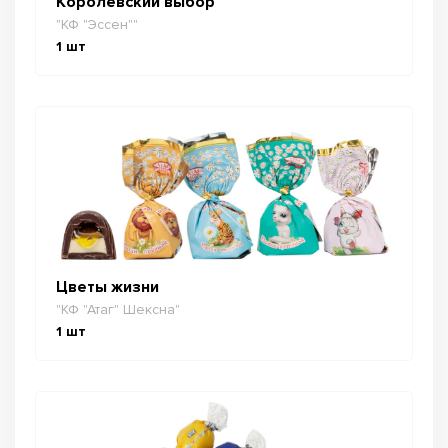
Королевский выбор
"КФ "Эссен""
1
шт
Цветы жизни
"КФ "Атаг" Шексна"
1
шт