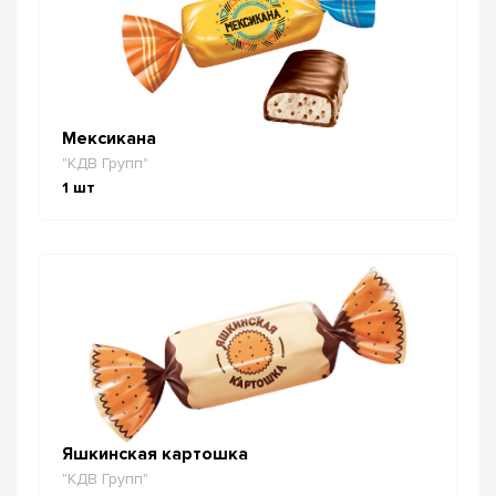
Мексикана
"КДВ Групп"
1
шт
Яшкинская картошка
"КДВ Групп"