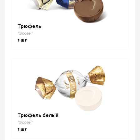
Трюфель
"Эссен"
1
шт
Трюфель белый
"Эссен"
1
шт