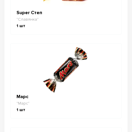
Super Степ
"Славянка"
1
шт
Марс
"Марс"
1
шт