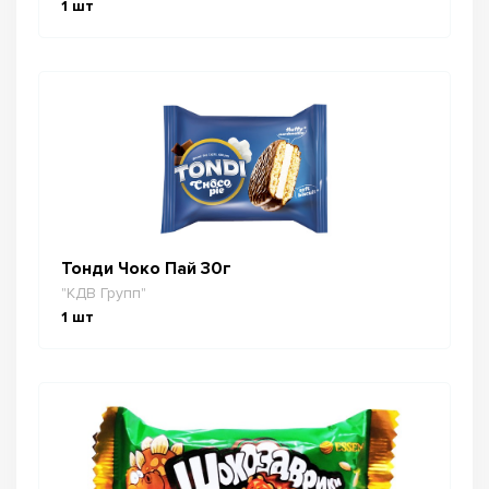
1
шт
Тонди Чоко Пай 30г
"КДВ Групп"
1
шт