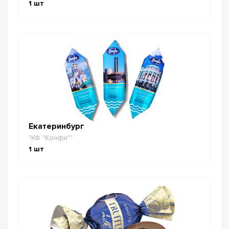
1
шт
Екатеринбург
"КФ "Конфи""
1
шт