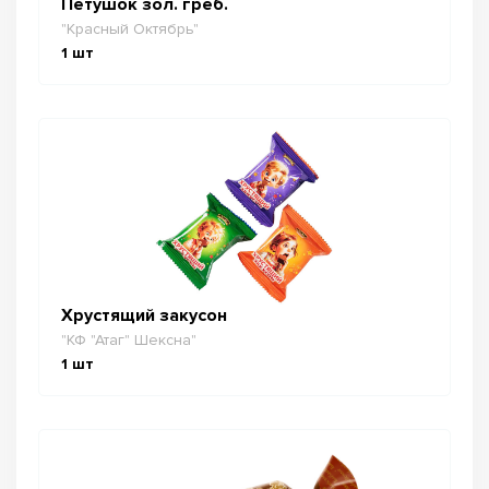
Петушок зол. греб.
"Красный Октябрь"
1
шт
Хрустящий закусон
"КФ "Атаг" Шексна"
1
шт