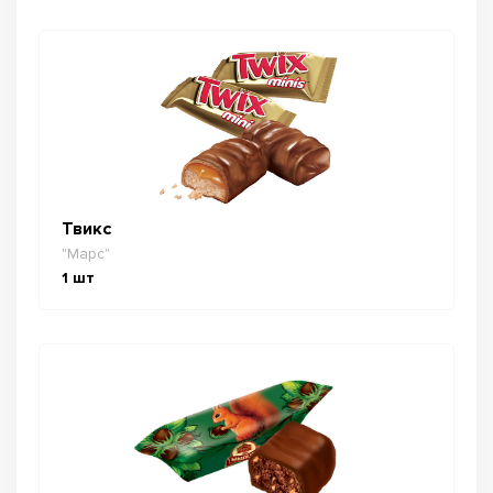
Твикс
"Марс"
1
шт