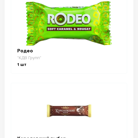
Родео
"КДВ Групп"
1
шт