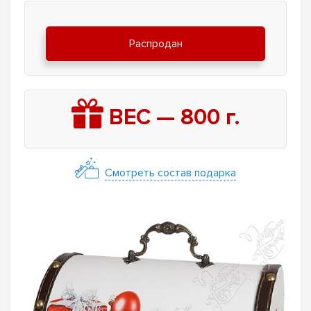
Распродан
ВЕС —
800
г.
Смотреть состав подарка