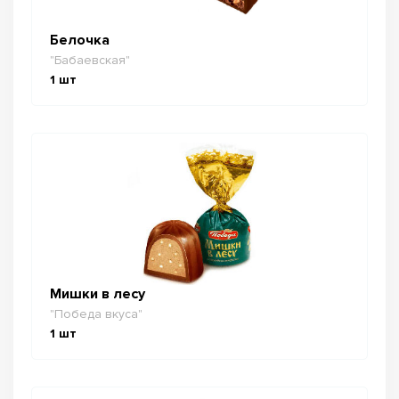
Белочка
"Бабаевская"
1
шт
Мишки в лесу
"Победа вкуса"
1
шт