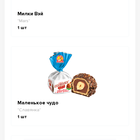
Милки Вэй
"Mars"
1
шт
Маленькое чудо
"Славянка"
1
шт