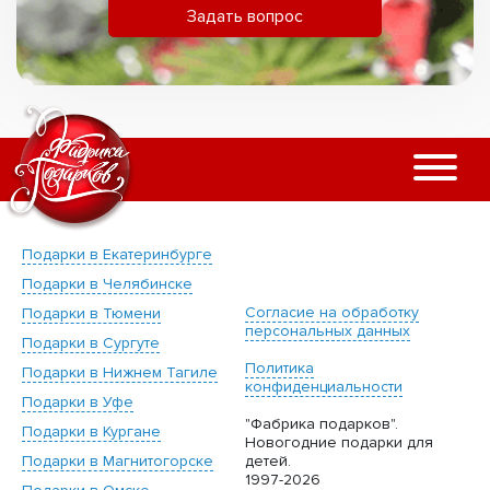
Задать вопрос
Подарки в Екатеринбурге
Подарки в Челябинске
Согласие на обработку
Подарки в Тюмени
персональных данных
Подарки в Сургуте
Политика
Подарки в Нижнем Тагиле
конфиденциальности
Подарки в Уфе
"Фабрика подарков".
Подарки в Кургане
Новогодние подарки для
Подарки в Магнитогорске
детей.
1997-2026