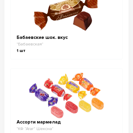
Бабаевские шок. вкус
"Бабаевская"
1
шт
Ассорти мармелад
"КФ "Атаг" Шексна"