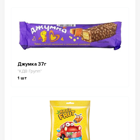
Джумка 37г
"КДВ Групп"
1
шт