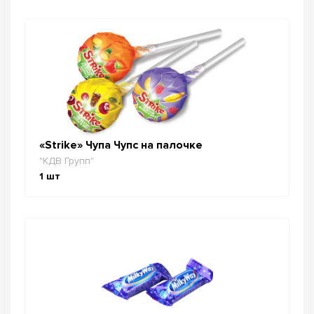
«Strike» Чупа Чупс на палочке
"КДВ Групп"
1
шт