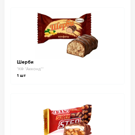
Шерби
"КФ "Акконд""
1
шт