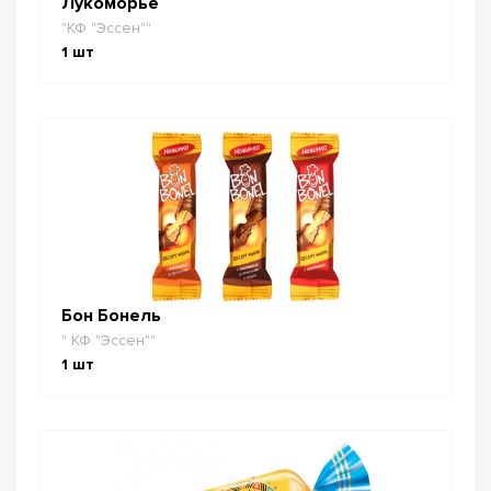
Лукоморье
"КФ "Эссен""
1
шт
Бон Бонель
" КФ "Эссен""
1
шт