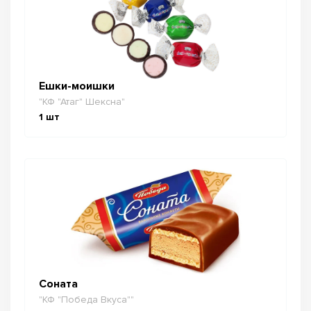
Ешки-моишки
"КФ "Атаг" Шексна"
1
шт
Соната
"КФ "Победа Вкуса""