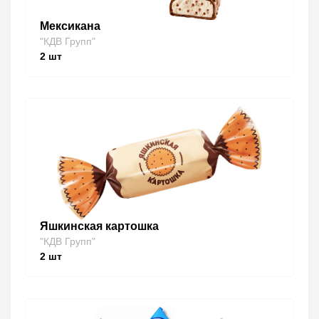
Мексикана
"КДВ Групп"
2
шт
Яшкинская картошка
"КДВ Групп"
2
шт