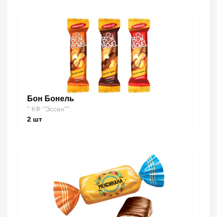
Бон Бонель
" КФ "Эссен""
2
шт