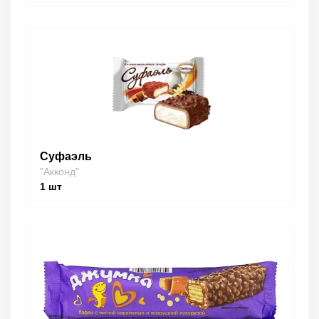
Суфаэль
"Акконд"
1
шт