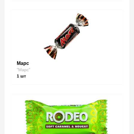
Марс
"Марс"
1
шт