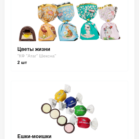
Цветы жизни
"КФ "Атаг" Шексна"
2
шт
Ешки-моишки