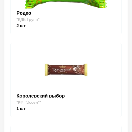
Родео
"КДВ Групп"
2
шт
Королевский выбор
"КФ "Эссен""
1
шт