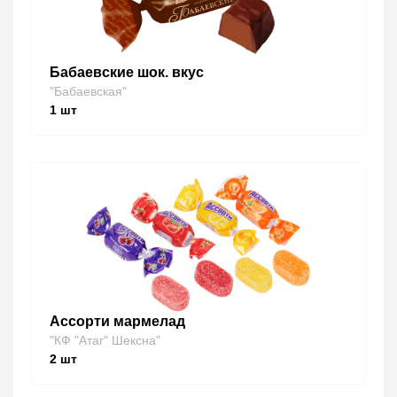
Бабаевские шок. вкус
"Бабаевская"
1
шт
Ассорти мармелад
"КФ "Атаг" Шексна"
2
шт