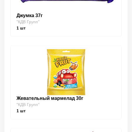
Джумка 37г
"КДВ Групп"
1
шт
Жевательный мармелад 30г
"КДВ Групп"
1
шт