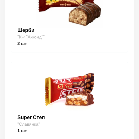
Шерби
"КФ "Акконд""
2
шт
Super Степ
"Славянка"
1
шт