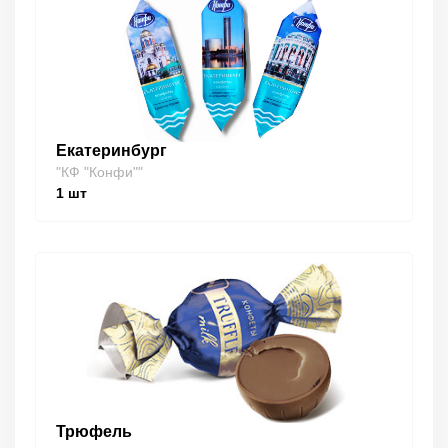
Екатеринбург
"КФ "Конфи""
1
шт
Трюфель