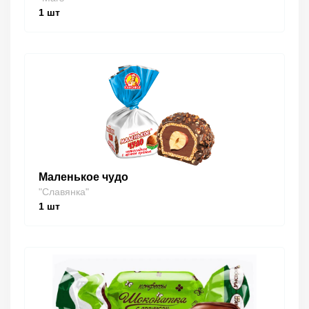
1
шт
Маленькое чудо
"Славянка"
1
шт