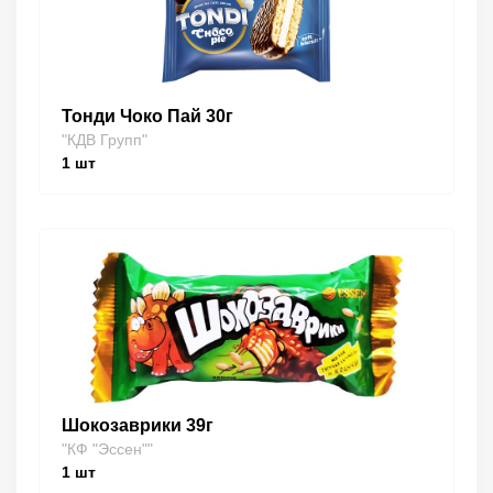
Тонди Чоко Пай 30г
"КДВ Групп"
1
шт
Шокозаврики 39г
"КФ "Эссен""
1
шт