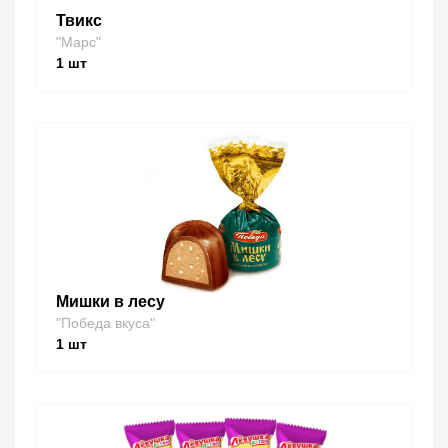
Твикс
"Марс"
1
шт
Мишки в лесу
"Победа вкуса"
1
шт