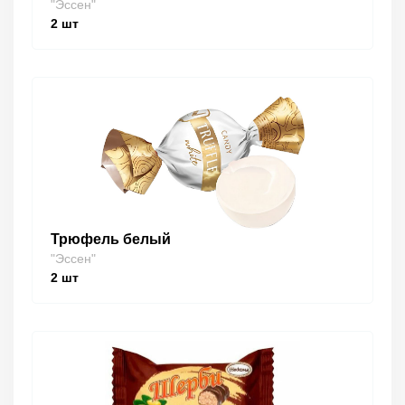
"Эссен"
2
шт
Трюфель белый
"Эссен"
2
шт