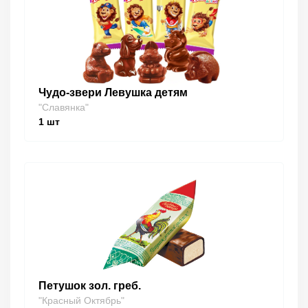
Чудо-звери Левушка детям
"Славянка"
1
шт
Петушок зол. греб.
"Красный Октябрь"