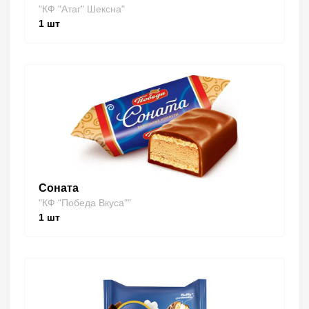
"КФ "Атаг" Шексна"
1
шт
Соната
"КФ "Победа Вкуса""
1
шт