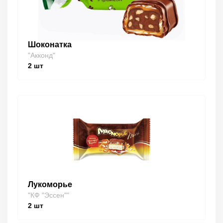
Шоконатка
"Акконд"
2
шт
Лукоморье
"КФ "Эссен""
2
шт