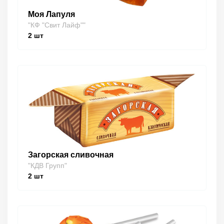
Моя Лапуля
"КФ "Свит Лайф""
2
шт
Загорская сливочная
"КДВ Групп"
2
шт