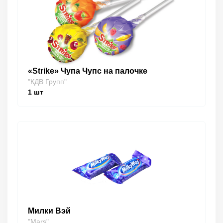
«Strike» Чупа Чупс на палочке
"КДВ Групп"
1
шт
Милки Вэй
"Mars"