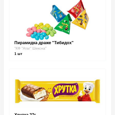
Пирамидка драже "Тибидох"
"КФ "Атаг" Шексна"
1
шт
Хрутка 27г