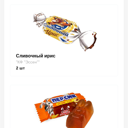
Сливочный ирис
"КФ "Эссен""
2
шт