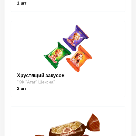
1
шт
Хрустящий закусон
"КФ "Атаг" Шексна"
2
шт