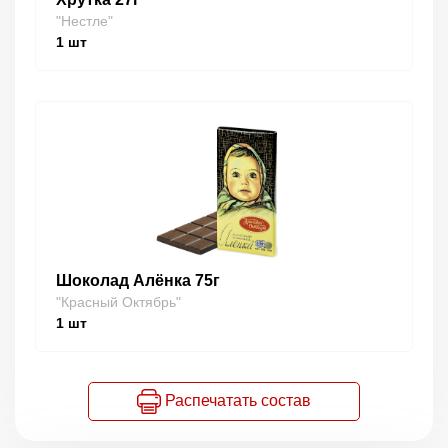
"Нестле"
1
шт
Шоколад Алёнка 75г
"Красный Октябрь"
1
шт
Распечатать состав