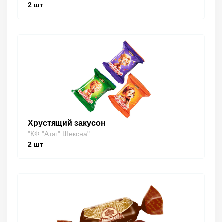
2
шт
Хрустящий закусон
"КФ "Атаг" Шексна"
2
шт