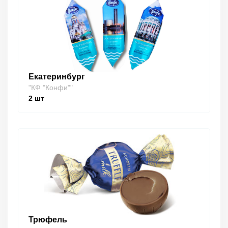
Екатеринбург
"КФ "Конфи""
2
шт
Трюфель