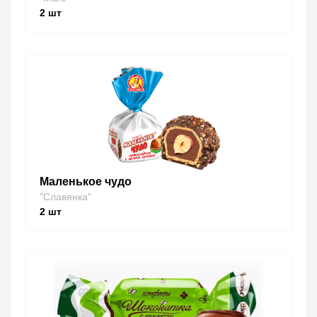
2
шт
Маленькое чудо
"Славянка"
2
шт