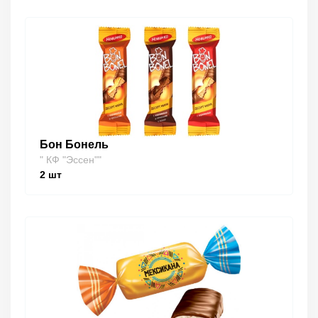
Бон Бонель
" КФ "Эссен""
2
шт