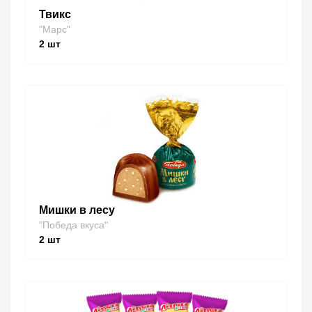
Твикс
"Марс"
2
шт
Мишки в лесу
"Победа вкуса"
2
шт