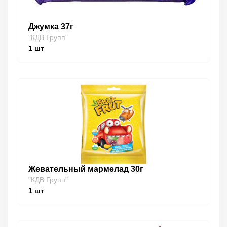
Джумка 37г
"КДВ Групп"
1
шт
Жевательный мармелад 30г
"КДВ Групп"
1
шт