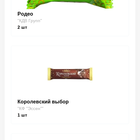
Родео
"КДВ Групп"
2
шт
Королевский выбор
"КФ "Эссен""
1
шт