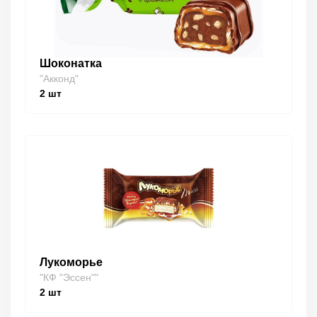
Шоконатка
"Акконд"
2
шт
Лукоморье
"КФ "Эссен""
2
шт