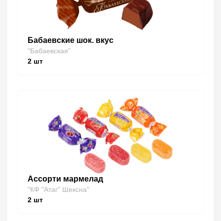
Бабаевские шок. вкус
"Бабаевская"
2
шт
Ассорти мармелад
"КФ "Атаг" Шексна"
2
шт