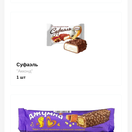
Суфаэль
"Акконд"
1
шт