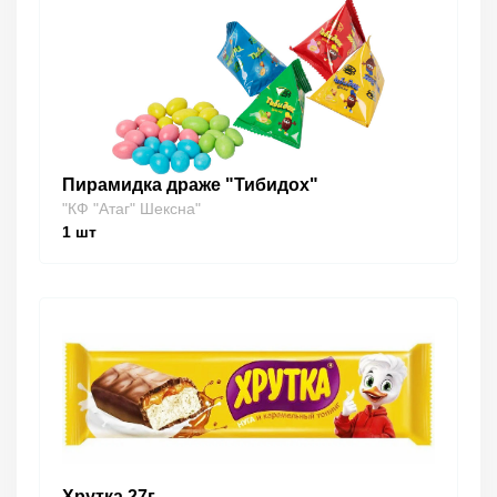
Пирамидка драже "Тибидох"
"КФ "Атаг" Шексна"
1
шт
Хрутка 27г