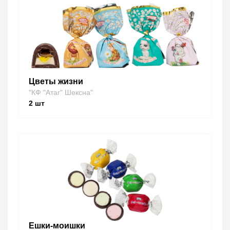
Цветы жизни
"КФ "Атаг" Шексна"
2
шт
Ешки-моишки