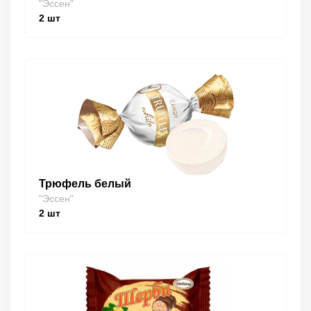
"Эссен"
2
шт
Трюфель белый
"Эссен"
2
шт