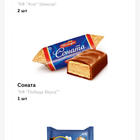
"КФ "Атаг" Шексна"
2
шт
Соната
"КФ "Победа Вкуса""
1
шт