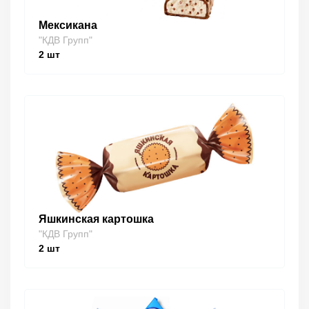
Мексикана
"КДВ Групп"
2
шт
Яшкинская картошка
"КДВ Групп"
2
шт