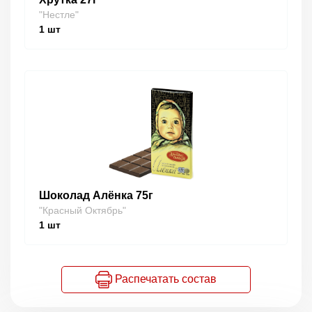
"Нестле"
1
шт
Шоколад Алёнка 75г
"Красный Октябрь"
1
шт
Распечатать состав