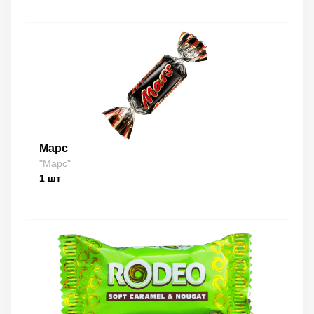
Марс
"Марс"
1
шт