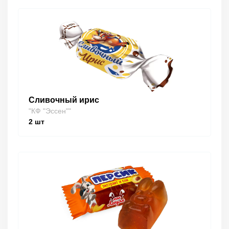
Сливочный ирис
"КФ "Эссен""
2
шт