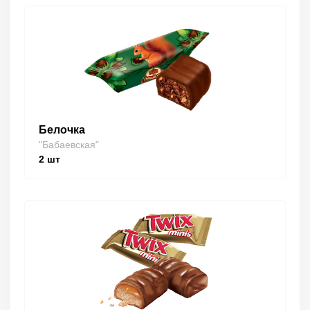
Белочка
"Бабаевская"
2
шт