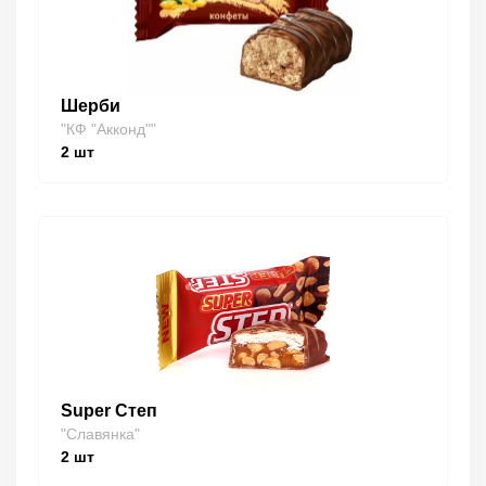
Шерби
"КФ "Акконд""
2
шт
Super Степ
"Славянка"
2
шт