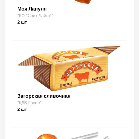
Моя Лапуля
"КФ "Свит Лайф""
2
шт
Загорская сливочная
"КДВ Групп"
2
шт