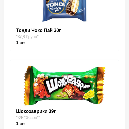
Тонди Чоко Пай 30г
"КДВ Групп"
1
шт
Шокозаврики 39г
"КФ "Эссен""
1
шт