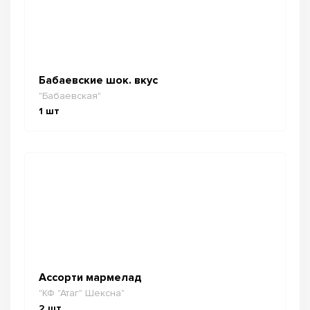
Бабаевские шок. вкус
"Бабаевская"
1
шт
Ассорти мармелад
"КФ "Атаг" Шексна"
2
шт