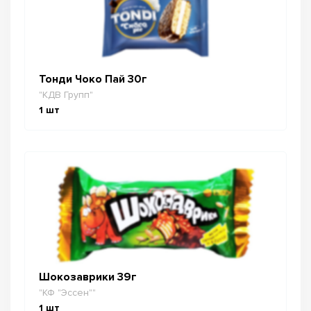
Тонди Чоко Пай 30г
"КДВ Групп"
1
шт
Шокозаврики 39г
"КФ "Эссен""
1
шт