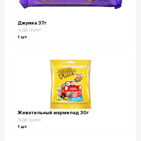
Джумка 37г
"КДВ Групп"
1
шт
Жевательный мармелад 30г
"КДВ Групп"
1
шт