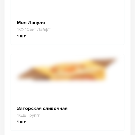
Моя Лапуля
"КФ "Свит Лайф""
1
шт
Загорская сливочная
"КДВ Групп"
1
шт