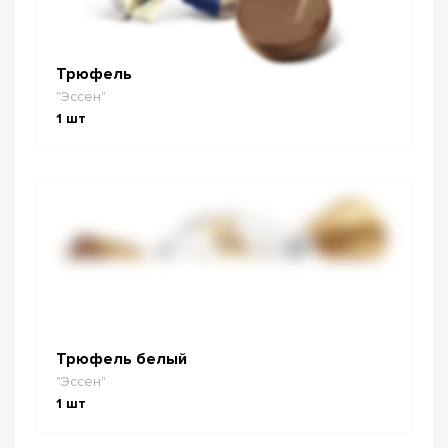
Трюфель
"Эссен"
1
шт
Трюфель белый
"Эссен"
1
шт