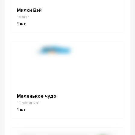
Милки Вэй
"Mars"
1
шт
Маленькое чудо
"Славянка"
1
шт