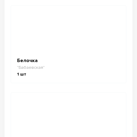
Белочка
"Бабаевская"
1
шт