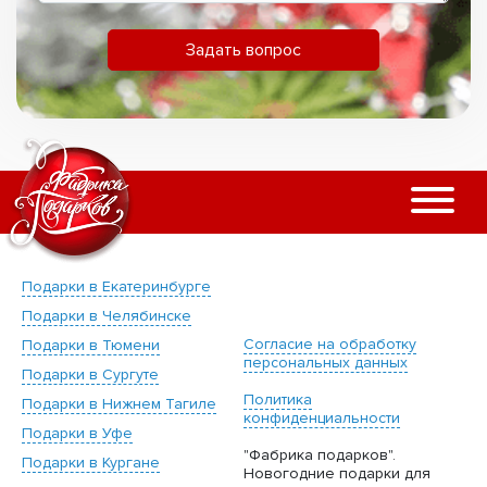
Задать вопрос
Подарки в Екатеринбурге
Подарки в Челябинске
Согласие на обработку
Подарки в Тюмени
персональных данных
Подарки в Сургуте
Политика
Подарки в Нижнем Тагиле
конфиденциальности
Подарки в Уфе
"Фабрика подарков".
Подарки в Кургане
Новогодние подарки для