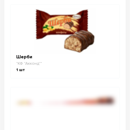
Шерби
"КФ "Акконд""
1
шт