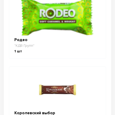
Родео
"КДВ Групп"
1
шт
Королевский выбор