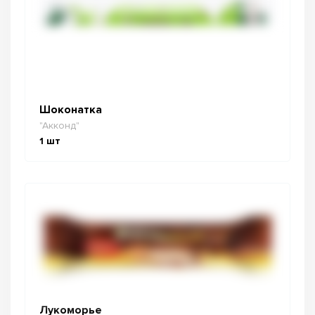
Шоконатка
"Акконд"
1
шт
Лукоморье