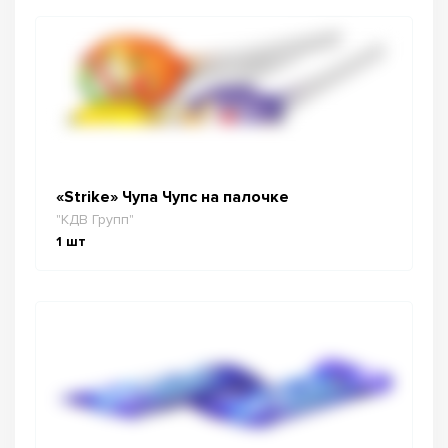
«Strike» Чупа Чупс на палочке
"КДВ Групп"
1
шт