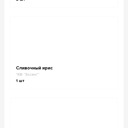
Сливочный ирис
"КФ "Эссен""
1
шт