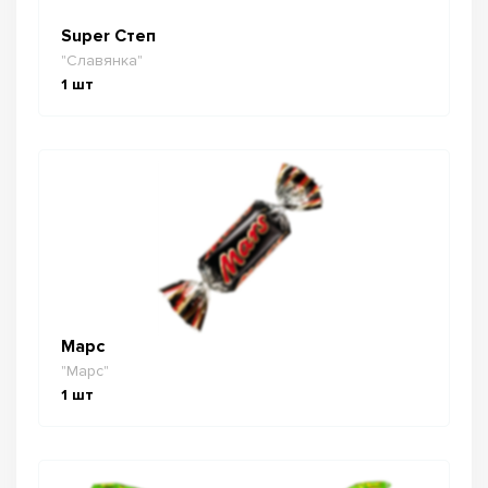
Super Степ
"Славянка"
1
шт
Марс
"Марс"
1
шт