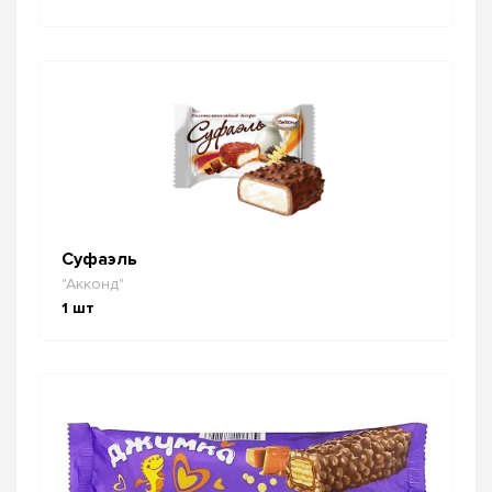
Суфаэль
"Акконд"
1
шт