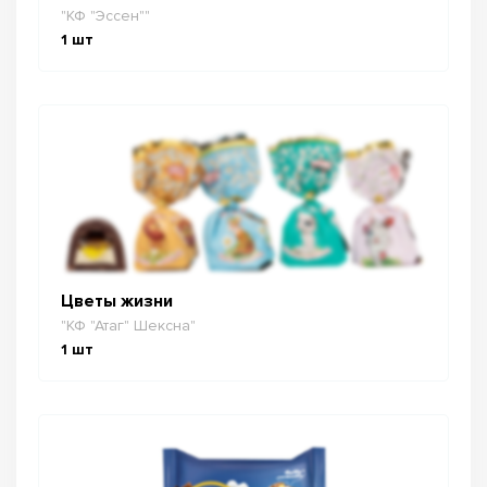
"КФ "Эссен""
1
шт
Цветы жизни
"КФ "Атаг" Шексна"
1
шт