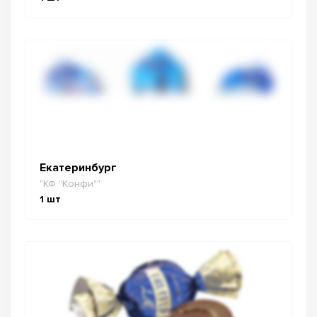
Екатеринбург
"КФ "Конфи""
1
шт