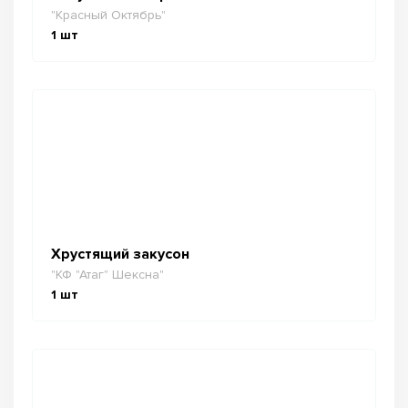
"Красный Октябрь"
1
шт
Хрустящий закусон
"КФ "Атаг" Шексна"
1
шт