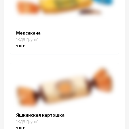
Мексикана
"КДВ Групп"
1
шт
Яшкинская картошка
"КДВ Групп"
1
шт