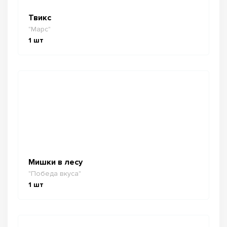
Твикс
"Марс"
1
шт
Мишки в лесу
"Победа вкуса"
1
шт