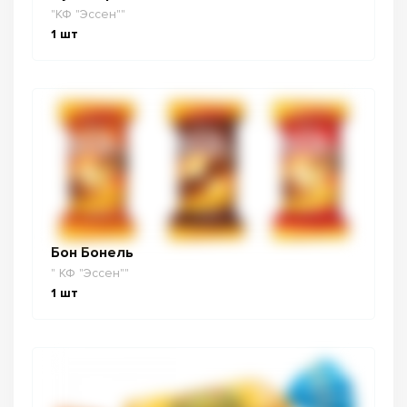
"КФ "Эссен""
1
шт
Бон Бонель
" КФ "Эссен""
1
шт