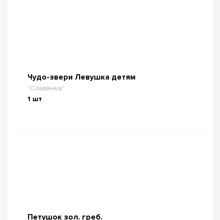
Чудо-звери Левушка детям
"Славянка"
1
шт
Петушок зол. греб.