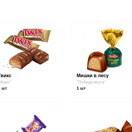
Твикс
Мишки в лесу
Марс"
"Победа вкуса"
1
шт
1
шт