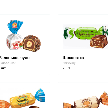
Маленькое чудо
Шоконатка
Славянка"
"Акконд"
1
шт
2
шт