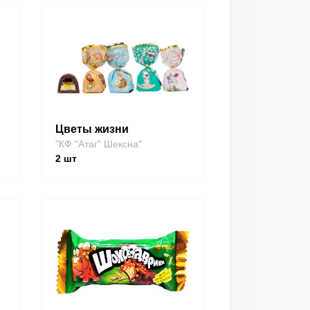
Цветы жизни
"КФ "Атаг" Шексна"
2
шт