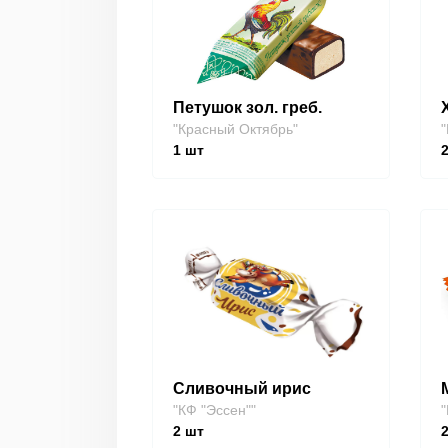
Петушок зол. греб.
"Красный Октябрь"
"
1
шт
Сливочный ирис
"КФ "Эссен""
"
2
шт