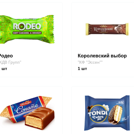
Родео
Королевский выбор
КДВ Групп"
"КФ "Эссен""
2
шт
1
шт