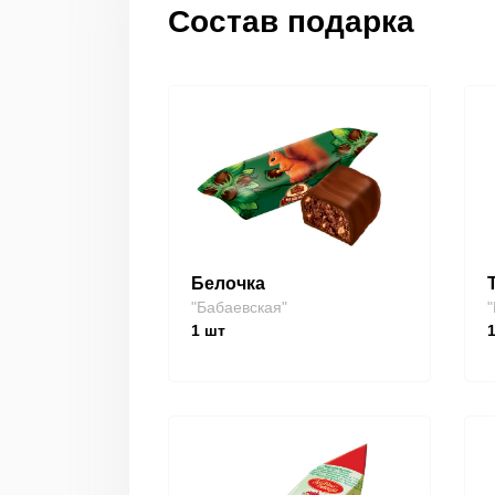
Состав подарка
Белочка
"Бабаевская"
"
1
шт