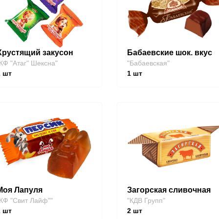
Хрустящий закусон
Бабаевские шок. вкус
КФ "Атаг" Шексна"
"Бабаевская"
2
шт
1
шт
Моя Лапуля
Загорская сливочная
КФ "Свит Лайф""
"КДВ Групп"
2
шт
2
шт