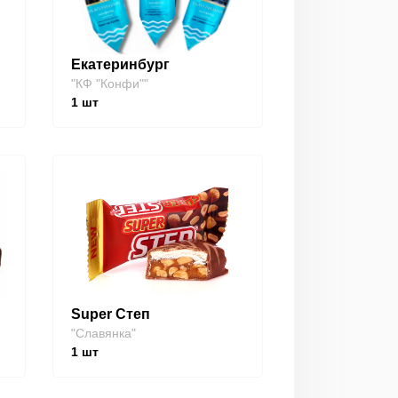
Екатеринбург
"КФ "Конфи""
1
шт
Super Степ
"Славянка"
1
шт