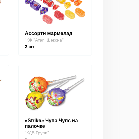
Ассорти мармелад
"КФ "Атаг" Шексна"
2
шт
«Strike» Чупа Чупс на
палочке
"КДВ Групп"