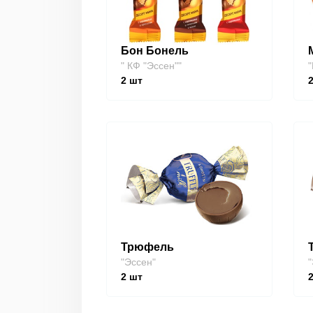
Бон Бонель
" КФ "Эссен""
"
2
шт
Трюфель
"Эссен"
"
2
шт