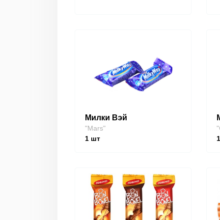
Милки Вэй
"Mars"
"
1
шт