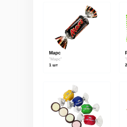
Марс
"Марс"
"
1
шт