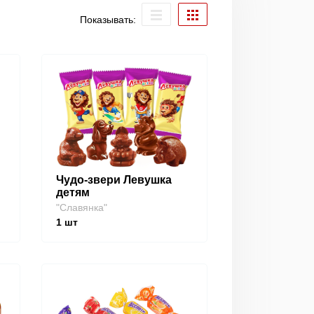
Показывать:
Чудо-звери Левушка
детям
"Славянка"
1
шт