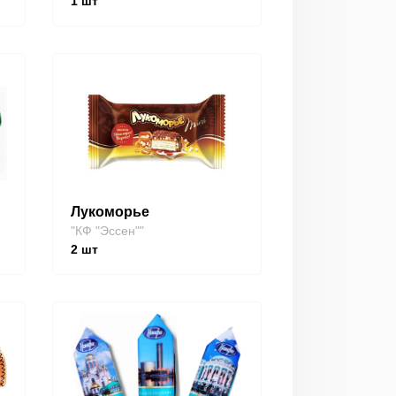
1
шт
Лукоморье
"КФ "Эссен""
2
шт