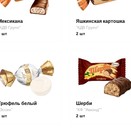
Мексикана
Яшкинская картошка
КДВ Групп"
"КДВ Групп"
2
шт
2
шт
Трюфель белый
Шерби
Эссен"
"КФ "Акконд""
2
шт
2
шт