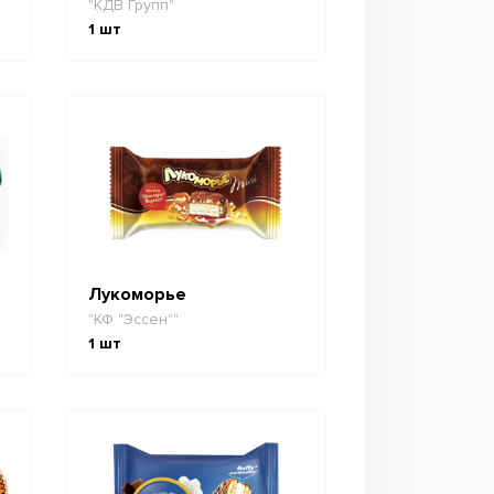
"КДВ Групп"
1
шт
Лукоморье
"КФ "Эссен""
1
шт