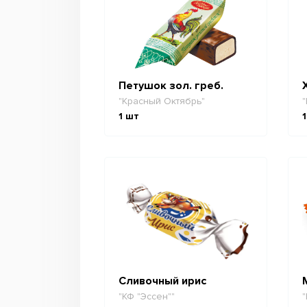
Петушок зол. греб.
"Красный Октябрь"
"
1
шт
1
Сливочный ирис
"КФ "Эссен""
"