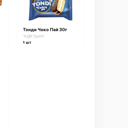
Тонди Чоко Пай 30г
"КДВ Групп"
1
шт