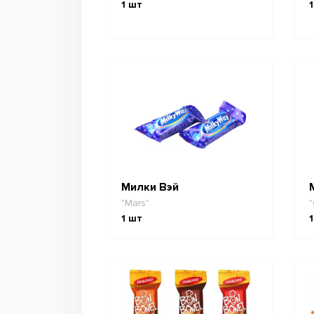
1
шт
1
Милки Вэй
"Mars"
"
1
шт
1