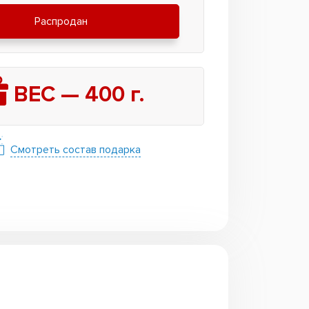
Распродан
ВЕС —
400
г.
Смотреть состав подарка