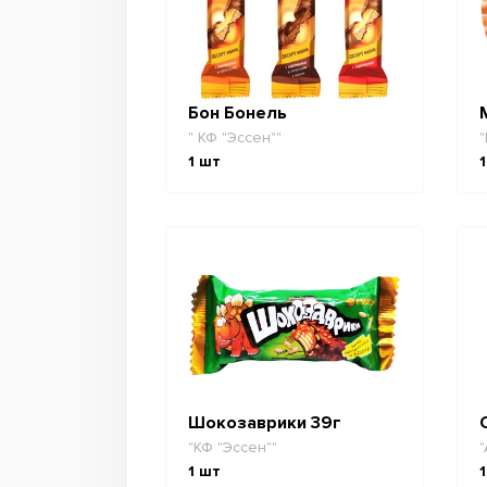
Бон Бонель
" КФ "Эссен""
"
1
шт
1
Шокозаврики 39г
"КФ "Эссен""
"
1
шт
1