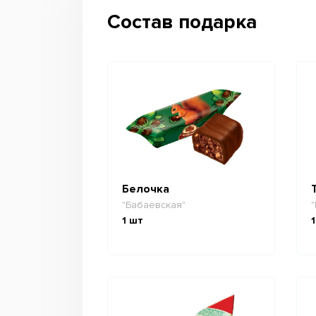
Состав подарка
Белочка
"Бабаевская"
"
1
шт
1