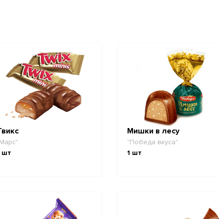
Твикс
Мишки в лесу
Марс"
"Победа вкуса"
шт
1
шт