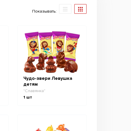
Показывать:
Чудо-звери Левушка
детям
"Славянка"
1
шт