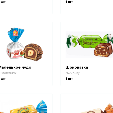
шт
1
шт
Маленькое чудо
Шоконатка
Славянка"
"Акконд"
шт
1
шт