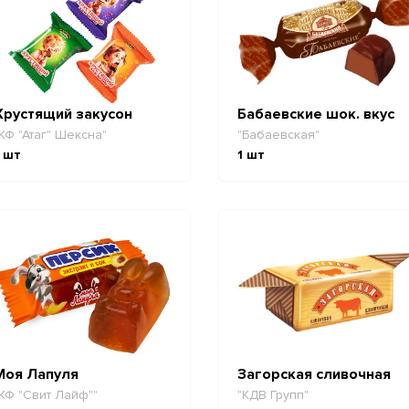
Хрустящий закусон
Бабаевские шок. вкус
КФ "Атаг" Шексна"
"Бабаевская"
шт
1
шт
Моя Лапуля
Загорская сливочная
КФ "Свит Лайф""
"КДВ Групп"