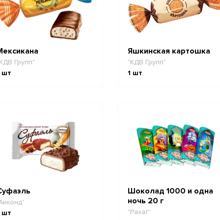
Мексикана
Яшкинская картошка
КДВ Групп"
"КДВ Групп"
шт
1
шт
Суфаэль
Шоколад 1000 и одна
ночь 20 г
Акконд"
"Рахат"
шт