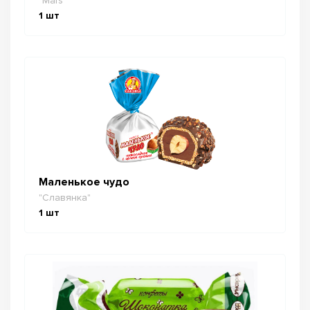
"Mars"
1
шт
Маленькое чудо
"Славянка"
1
шт