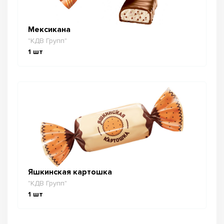
Мексикана
"КДВ Групп"
1
шт
Яшкинская картошка
"КДВ Групп"
1
шт