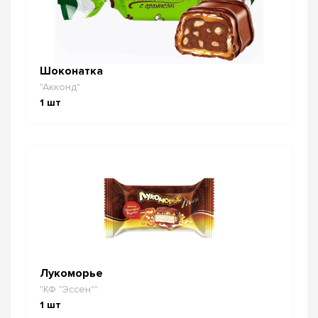
Шоконатка
"Акконд"
1
шт
Лукоморье
"КФ "Эссен""
1
шт