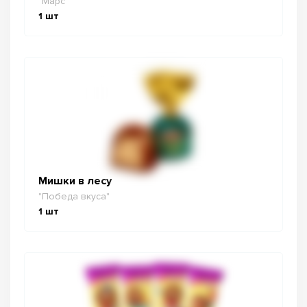
"Марс"
1
шт
Мишки в лесу
"Победа вкуса"
1
шт