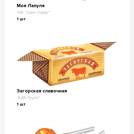
Моя Лапуля
"КФ "Свит Лайф""
1
шт
Загорская сливочная
"КДВ Групп"
1
шт