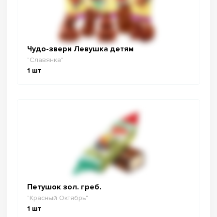
Чудо-звери Левушка детям
"Славянка"
1
шт
Петушок зол. греб.
"Красный Октябрь"
1
шт