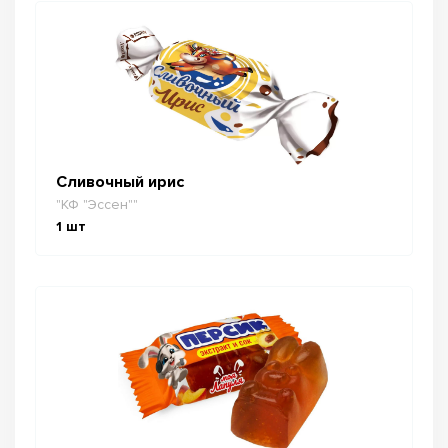
Сливочный ирис
"КФ "Эссен""
1
шт