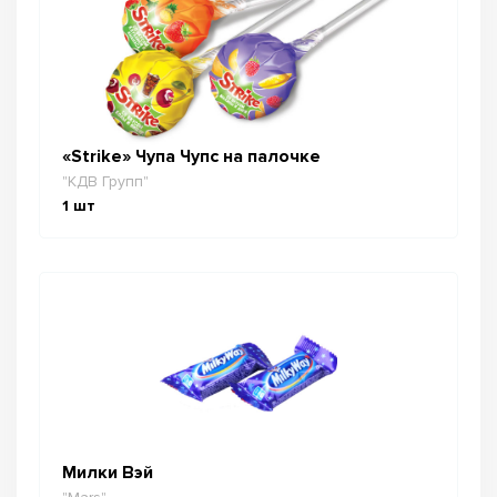
«Strike» Чупа Чупс на палочке
"КДВ Групп"
1
шт
Милки Вэй