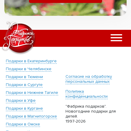
Подарки в Екатеринбурге
Подарки в Челябинске
Согласие на обработку
Подарки в Тюмени
персональных данных
Подарки в Сургуте
Политика
Подарки в Нижнем Тагиле
конфиденциальности
Подарки в Уфе
"Фабрика подарков".
Подарки в Кургане
Новогодние подарки для
Подарки в Магнитогорске
детей.
1997-2026
Подарки в Омске