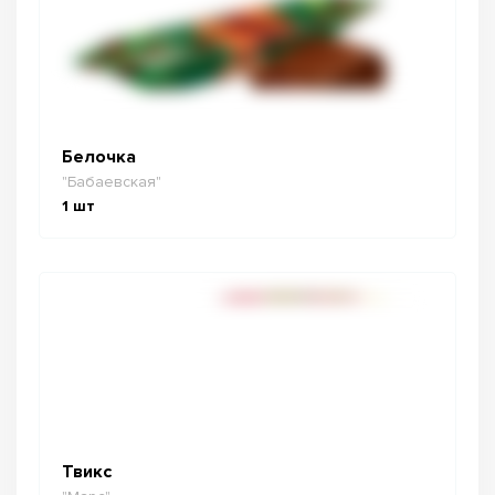
Белочка
"Бабаевская"
1
шт
Твикс