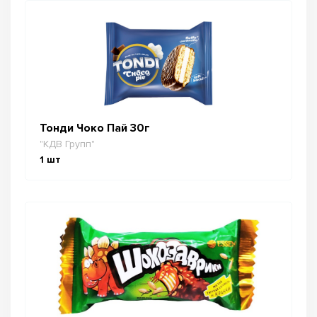
Тонди Чоко Пай 30г
"КДВ Групп"
1
шт