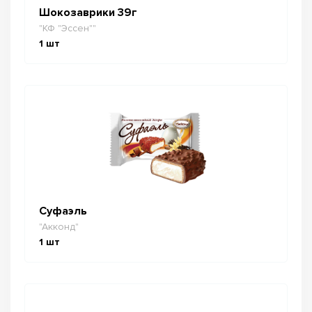
Шокозаврики 39г
"КФ "Эссен""
1
шт
Суфаэль
"Акконд"
1
шт