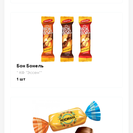
Бон Бонель
" КФ "Эссен""
1
шт