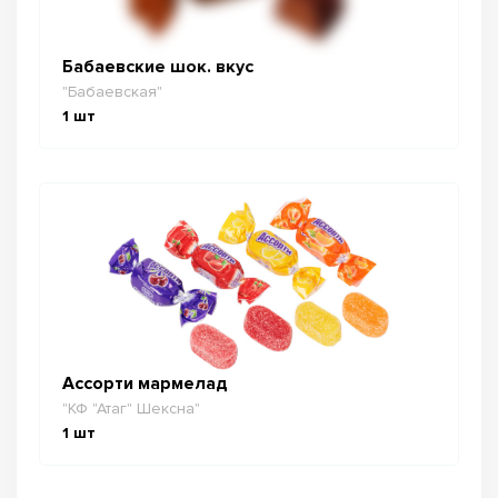
Бабаевские шок. вкус
"Бабаевская"
1
шт
Ассорти мармелад
"КФ "Атаг" Шексна"
1
шт