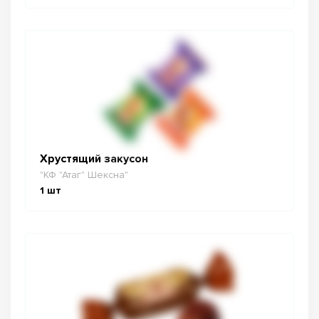
Хрустящий закусон
"КФ "Атаг" Шексна"
1
шт