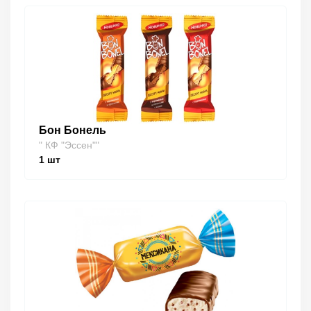
Бон Бонель
" КФ "Эссен""
1
шт