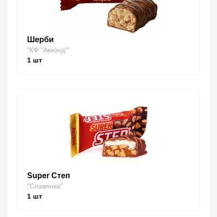
Шерби
"КФ "Акконд""
1
шт
Super Степ
"Славянка"
1
шт