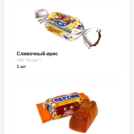
Сливочный ирис
"КФ "Эссен""
1
шт