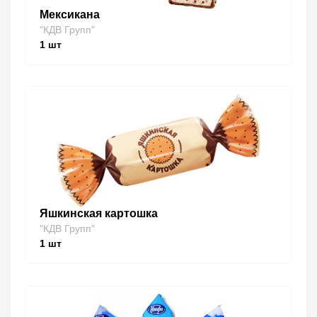
Мексикана
"КДВ Групп"
1
шт
Яшкинская картошка
"КДВ Групп"
1
шт