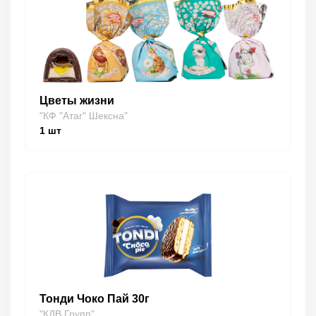
Цветы жизни
"КФ "Атаг" Шексна"
1
шт
Тонди Чоко Пай 30г
"КДВ Групп"