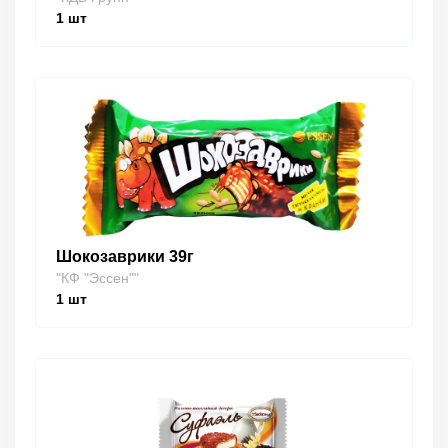
1
шт
Шокозаврики 39г
"КФ "Эссен""
1
шт