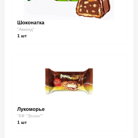
Шоконатка
"Акконд"
1
шт
Лукоморье
"КФ "Эссен""
1
шт