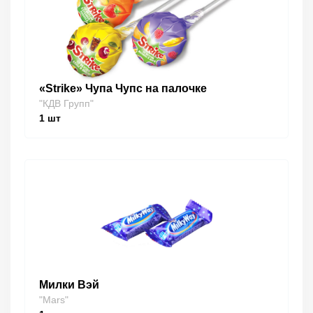
«Strike» Чупа Чупс на палочке
"КДВ Групп"
1
шт
Милки Вэй
"Mars"