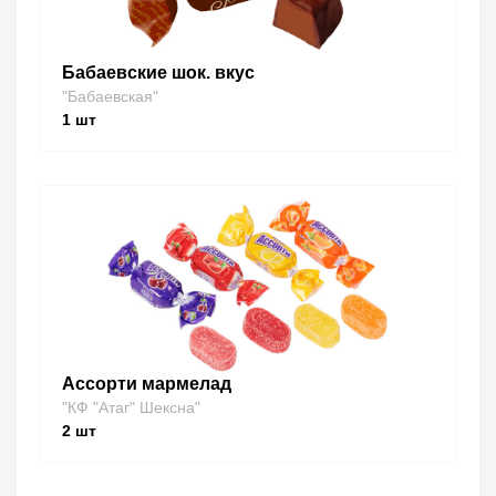
Бабаевские шок. вкус
"Бабаевская"
1
шт
Ассорти мармелад
"КФ "Атаг" Шексна"
2
шт