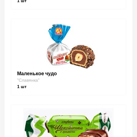
1
шт
Маленькое чудо
"Славянка"
1
шт