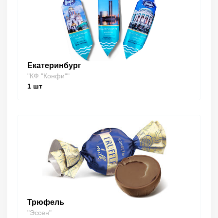
Екатеринбург
"КФ "Конфи""
1
шт
Трюфель
"Эссен"