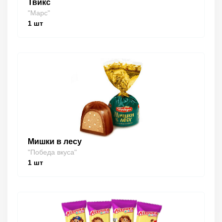
Твикс
"Марс"
1
шт
Мишки в лесу
"Победа вкуса"
1
шт