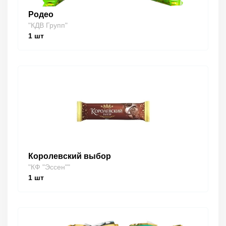
Родео
"КДВ Групп"
1
шт
Королевский выбор
"КФ "Эссен""
1
шт