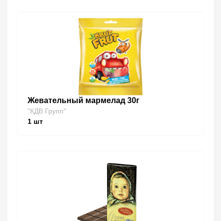
Жевательный мармелад 30г
"КДВ Групп"
1
шт