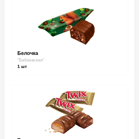
Белочка
"Бабаевская"
1
шт