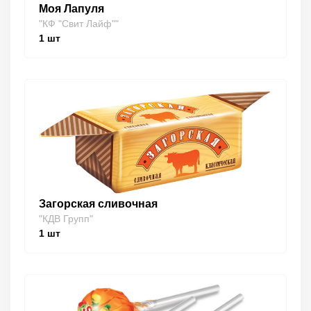
Моя Лапуля
"КФ "Свит Лайф""
1
шт
Загорская сливочная
"КДВ Групп"
1
шт