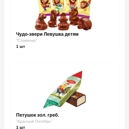
Чудо-звери Левушка детям
"Славянка"
1
шт
Петушок зол. греб.
"Красный Октябрь"
1
шт