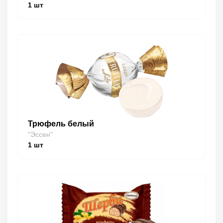
1
шт
Трюфель белый
"Эссен"
1
шт