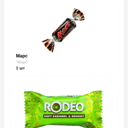
Марс
"Марс"
1
шт