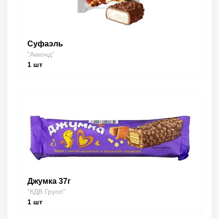
Суфаэль
"Акконд"
1
шт
Джумка 37г
"КДВ Групп"
1
шт