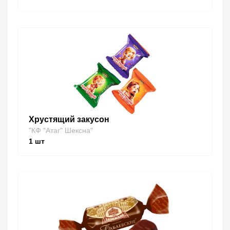
Хрустящий закусон
"КФ "Атаг" Шексна"
1
шт