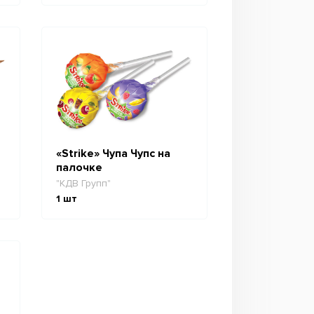
«Strike» Чупа Чупс на
палочке
"КДВ Групп"
1
шт