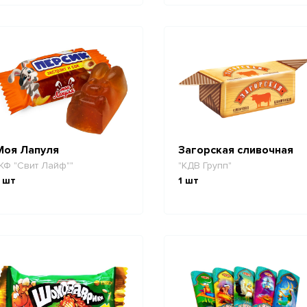
Моя Лапуля
Загорская сливочная
КФ "Свит Лайф""
"КДВ Групп"
шт
1
шт