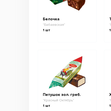
Белочка
"Бабаевская"
"
1
шт
1
Петушок зол. греб.
"Красный Октябрь"
"
1
шт
1