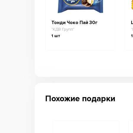
Тонди Чоко Пай 30г
"КДВ Групп"
"
1
шт
1
Похожие подарки