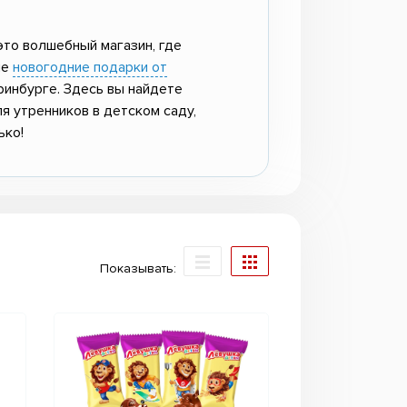
это волшебный магазин, где
ие
новогодние подарки от
ринбурге. Здесь вы найдете
я утренников в детском саду,
ько!
Показывать: