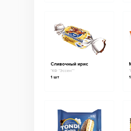
Сливочный ирис
"КФ "Эссен""
"
1
шт
1