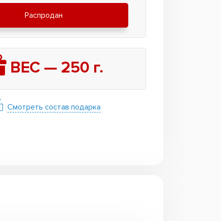
Распродан
ВЕС —
250
г.
Смотреть состав подарка