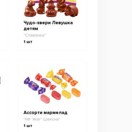
Чудо-звери Левушка
детям
"Славянка"
1
шт
Ассорти мармелад
"КФ "Атаг" Шексна"
1
шт