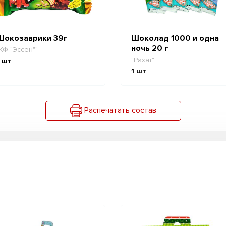
Шокозаврики 39г
Шоколад 1000 и одна
ночь 20 г
КФ "Эссен""
"Рахат"
шт
1
шт
Распечатать состав