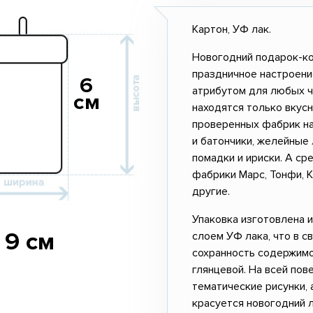
Картон, УФ лак.
Новогодний подарок-ко
праздничное настроени
6
атрибутом для любых ч
см
находятся только вкус
проверенных фабрик на
и батончики, желейные 
помадки и ириски. А с
фабрики Марс, Тонфи, 
другие.
Упаковка изготовлена и
9 см
слоем УФ лака, что в 
сохранность содержимо
глянцевой. На всей пов
тематические рисунки, 
красуется новогодний 