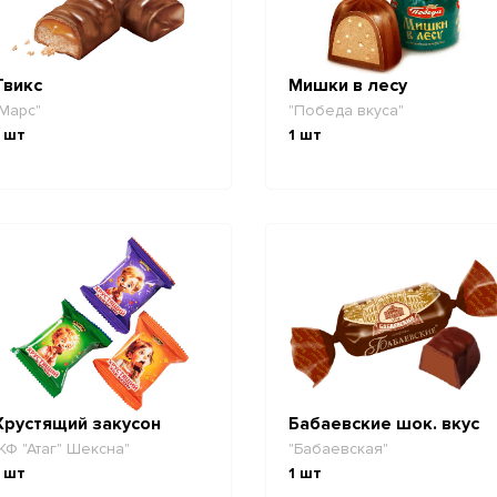
Твикс
Мишки в лесу
Марс"
"Победа вкуса"
шт
1
шт
Хрустящий закусон
Бабаевские шок. вкус
КФ "Атаг" Шексна"
"Бабаевская"
шт
1
шт