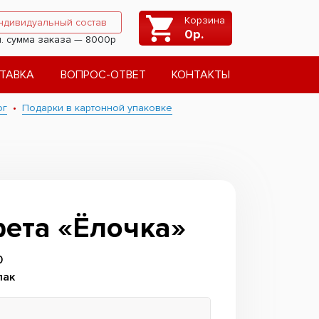
Корзина
ндивидуальный состав
0
р.
. сумма заказа — 8000р
ТАВКА
ВОПРОС-ОТВЕТ
КОНТАКТЫ
ог
Подарки в картонной упаковке
ета «Ёлочка»
0
лак