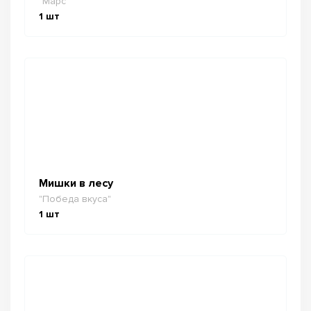
"Марс"
1
шт
Мишки в лесу
"Победа вкуса"
1
шт