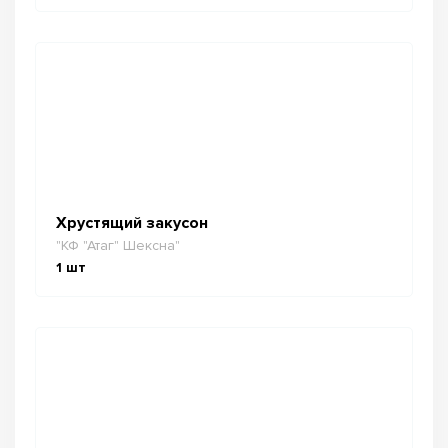
Хрустящий закусон
"КФ "Атаг" Шексна"
1
шт