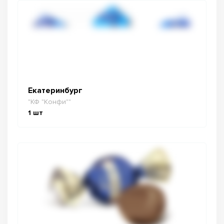
Екатеринбург
"КФ "Конфи""
1
шт