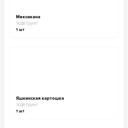
Мексикана
"КДВ Групп"
1
шт
Яшкинская картошка
"КДВ Групп"
1
шт