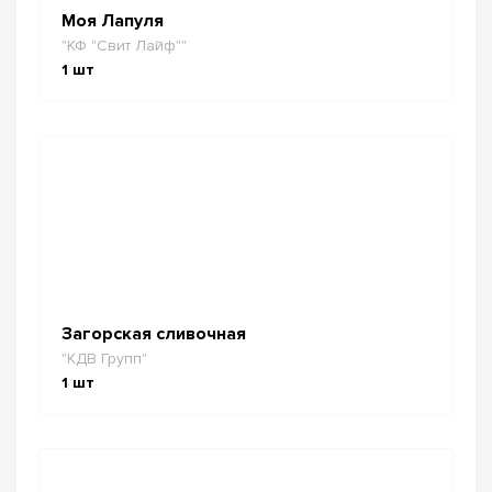
Моя Лапуля
"КФ "Свит Лайф""
1
шт
Загорская сливочная
"КДВ Групп"
1
шт