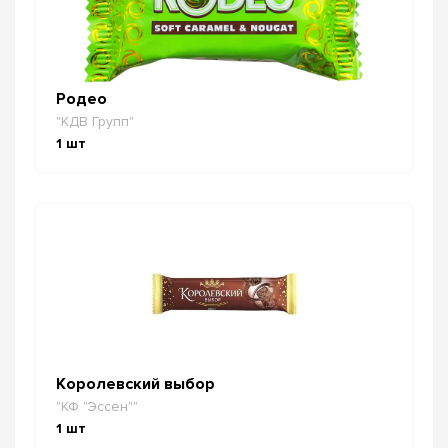
Родео
"КДВ Групп"
1
шт
Королевский выбор
"КФ "Эссен""
1
шт