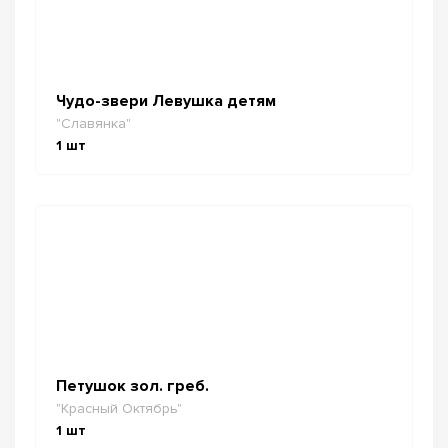
Чудо-звери Левушка детям
"Славянка"
1
шт
Петушок зол. греб.
"Красный Октябрь"
1
шт