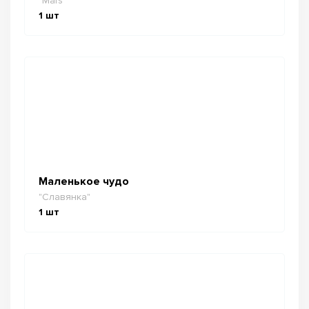
"Mars"
1
шт
Маленькое чудо
"Славянка"
1
шт