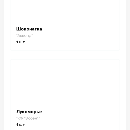
Шоконатка
"Акконд"
1
шт
Лукоморье
"КФ "Эссен""
1
шт