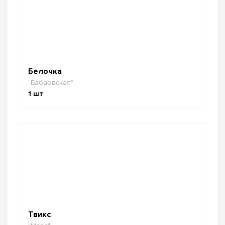
Белочка
"Бабаевская"
1
шт
Твикс