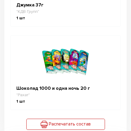
Джумка 37г
"КДВ Групп"
1
шт
Шоколад 1000 и одна ночь 20 г
"Рахат"
1
шт
Распечатать состав