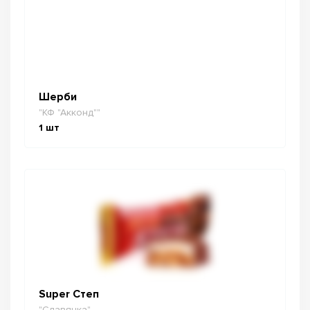
Шерби
"КФ "Акконд""
1
шт
Super Степ
"Славянка"