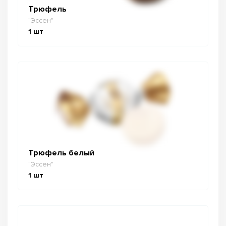
Трюфель
"Эссен"
1
шт
Трюфель белый
"Эссен"
1
шт