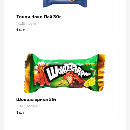
Тонди Чоко Пай 30г
"КДВ Групп"
1
шт
Шокозаврики 39г
"КФ "Эссен""
1
шт