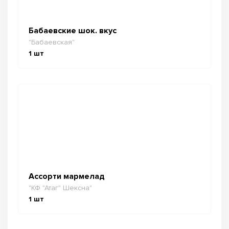
Бабаевские шок. вкус
"Бабаевская"
1
шт
Ассорти мармелад
"КФ "Атаг" Шексна"
1
шт