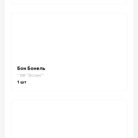
Бон Бонель
" КФ "Эссен""
1
шт