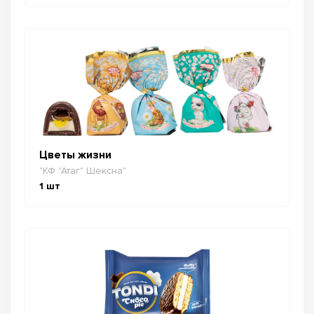
Цветы жизни
"КФ "Атаг" Шексна"
1
шт