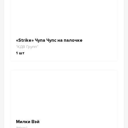
«Strike» Чупа Чупс на палочке
"КДВ Групп"
1
шт
Милки Вэй