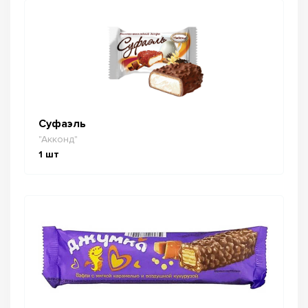
Суфаэль
"Акконд"
1
шт