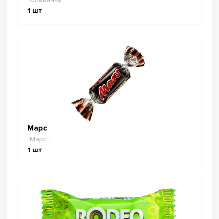
1
шт
Марс
"Марс"
1
шт