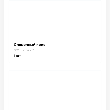
Сливочный ирис
"КФ "Эссен""
1
шт