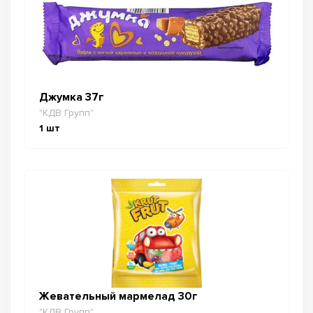
Джумка 37г
"КДВ Групп"
1
шт
Жевательный мармелад 30г
"КДВ Групп"