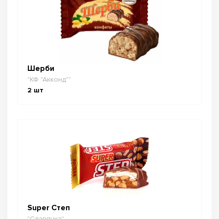
Шерби
"КФ "Акконд""
2
шт
Super Степ
"Славянка"