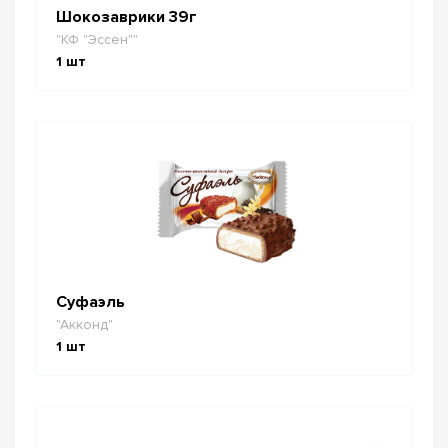
Шокозаврики 39г
"КФ "Эссен""
1
шт
Суфаэль
"Акконд"
1
шт