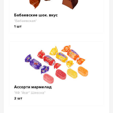
Бабаевские шок. вкус
"Бабаевская"
1
шт
Ассорти мармелад
"КФ "Атаг" Шексна"
2
шт