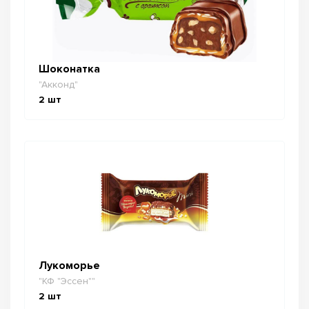
Шоконатка
"Акконд"
2
шт
Лукоморье
"КФ "Эссен""
2
шт