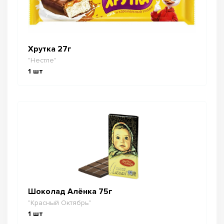
Хрутка 27г
"Нестле"
1
шт
Шоколад Алёнка 75г
"Красный Октябрь"
1
шт