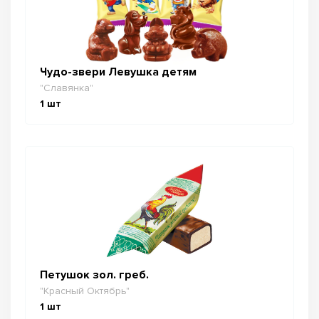
Чудо-звери Левушка детям
"Славянка"
1
шт
Петушок зол. греб.
"Красный Октябрь"
1
шт