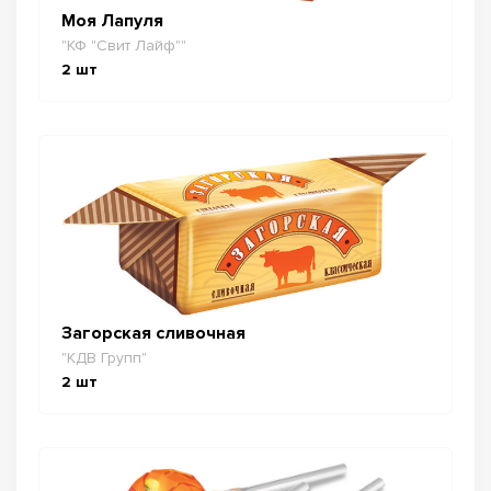
Моя Лапуля
"КФ "Свит Лайф""
2
шт
Загорская сливочная
"КДВ Групп"
2
шт