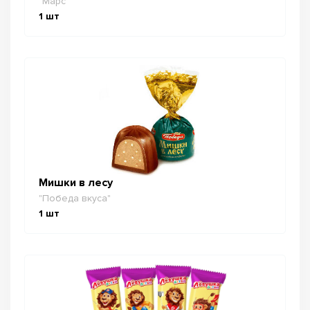
"Марс"
1
шт
Мишки в лесу
"Победа вкуса"
1
шт