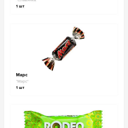
1
шт
Марс
"Марс"
1
шт