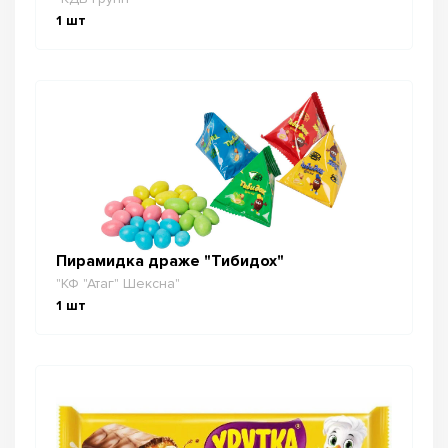
1
шт
Пирамидка драже "Тибидох"
"КФ "Атаг" Шексна"
1
шт