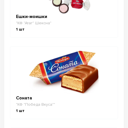
Ешки-моишки
"КФ "Атаг" Шексна"
1
шт
Соната
"КФ "Победа Вкуса""
1
шт