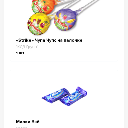
«Strike» Чупа Чупс на палочке
"КДВ Групп"
1
шт
Милки Вэй