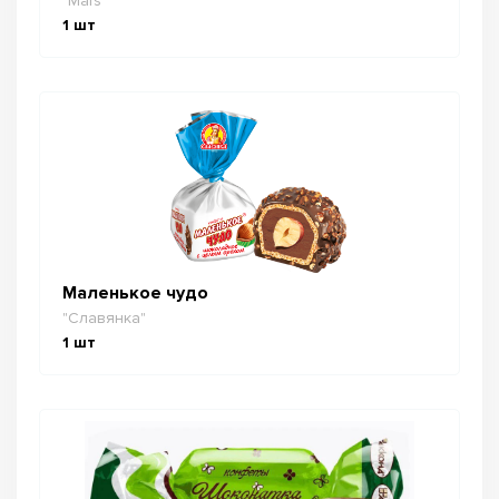
"Mars"
1
шт
Маленькое чудо
"Славянка"
1
шт