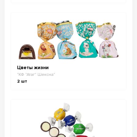
Цветы жизни
"КФ "Атаг" Шексна"
2
шт