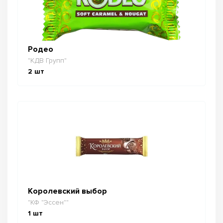
Родео
"КДВ Групп"
2
шт
Королевский выбор
"КФ "Эссен""
1
шт