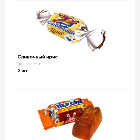
Сливочный ирис
"КФ "Эссен""
2
шт