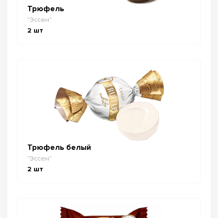
Трюфель
"Эссен"
2
шт
Трюфель белый
"Эссен"
2
шт