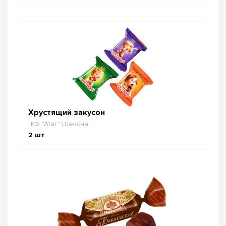
Хрустящий закусон
"КФ "Атаг" Шексна"
2
шт