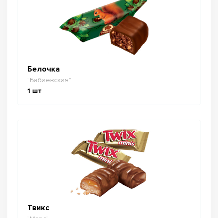
Белочка
"Бабаевская"
1
шт
Твикс