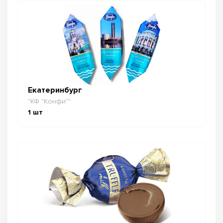
Екатеринбург
"КФ "Конфи""
1
шт