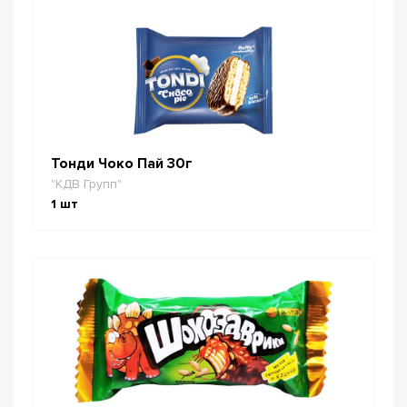
Тонди Чоко Пай 30г
"КДВ Групп"
1
шт