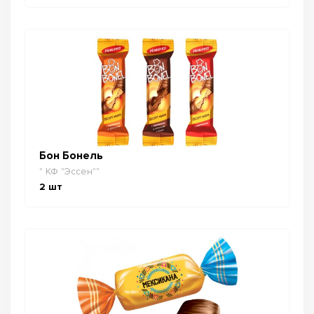
Бон Бонель
" КФ "Эссен""
2
шт