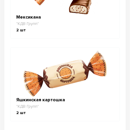
Мексикана
"КДВ Групп"
2
шт
Яшкинская картошка
"КДВ Групп"
2
шт