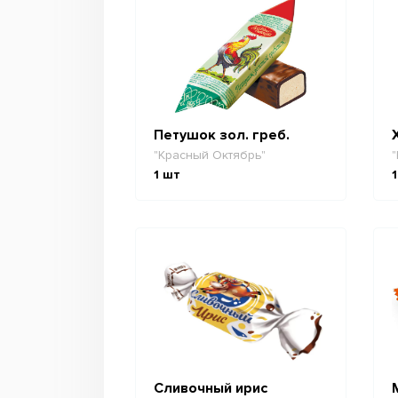
Петушок зол. греб.
"Красный Октябрь"
"
1
шт
1
Сливочный ирис