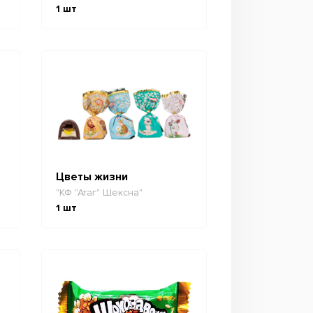
1
шт
Цветы жизни
"КФ "Атаг" Шексна"
1
шт