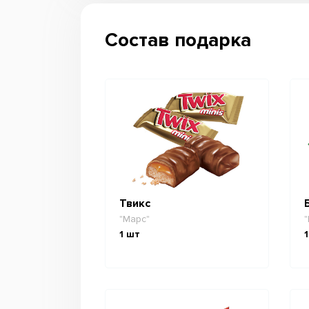
Состав подарка
Твикс
"Марс"
"
1
шт
1