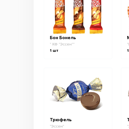
Бон Бонель
" КФ "Эссен""
"
1
шт
1
Трюфель
"Эссен"
"