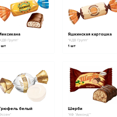
Мексикана
Яшкинская картошка
КДВ Групп"
"КДВ Групп"
шт
1
шт
Трюфель белый
Шерби
Эссен"
"КФ "Акконд""