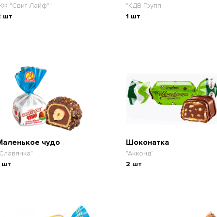
КФ "Свит Лайф""
"КДВ Групп"
2
шт
1
шт
Маленькое чудо
Шоконатка
Славянка"
"Акконд"
шт
2
шт