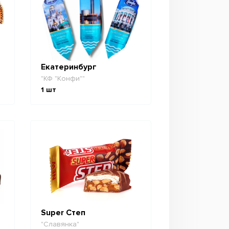
Екатеринбург
"КФ "Конфи""
1
шт
Super Степ
"Славянка"