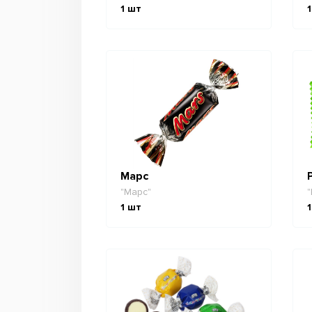
1
шт
1
Марс
"Марс"
"
1
шт
1