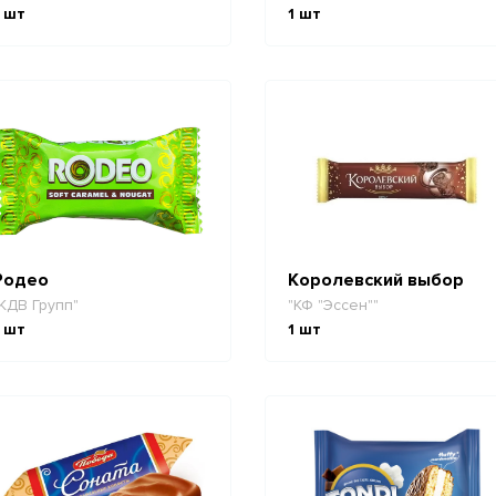
шт
1
шт
Родео
Королевский выбор
КДВ Групп"
"КФ "Эссен""
шт
1
шт