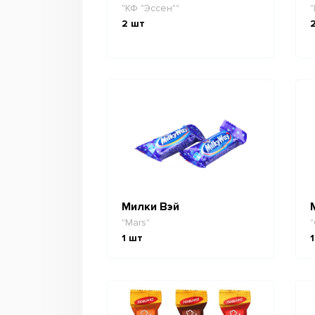
"КФ "Эссен""
"
2
шт
Милки Вэй
"Mars"
"
1
шт
1