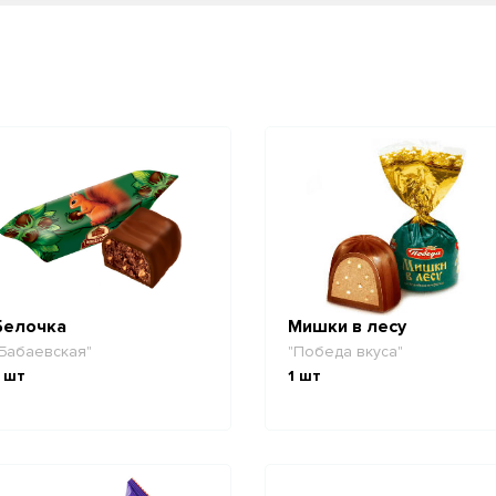
Белочка
Мишки в лесу
Бабаевская"
"Победа вкуса"
шт
1
шт