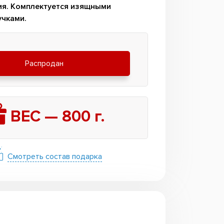
ия. Комплектуется изящными
учками.
Распродан
ВЕС —
800
г.
Смотреть состав подарка