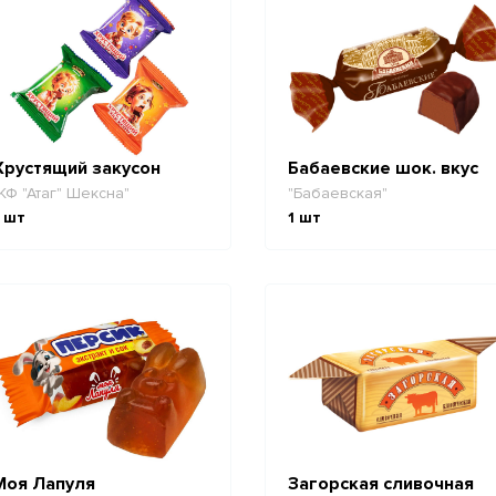
Хрустящий закусон
Бабаевские шок. вкус
КФ "Атаг" Шексна"
"Бабаевская"
шт
1
шт
Моя Лапуля
Загорская сливочная