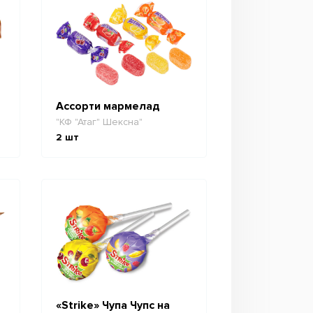
Ассорти мармелад
"КФ "Атаг" Шексна"
2
шт
«Strike» Чупа Чупс на