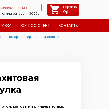
Корзина
ндивидуальный состав
0
р.
. сумма заказа — 8000р
ТАВКА
ВОПРОС-ОТВЕТ
КОНТАКТЫ
ог
Подарки в картонной упаковке
хитовая
улка
5
лотом, матовые и глянцевые лаки,