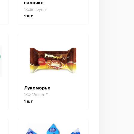
палочке
"КДВ Групп"
1
шт
Лукоморье
"КФ "Эссен""
1
шт