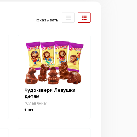
Показывать:
Чудо-звери Левушка
детям
"Славянка"
1
шт