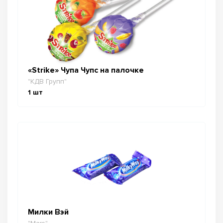
«Strike» Чупа Чупс на палочке
"КДВ Групп"
1
шт
Милки Вэй