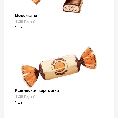
Мексикана
"КДВ Групп"
1
шт
Яшкинская картошка
"КДВ Групп"
1
шт