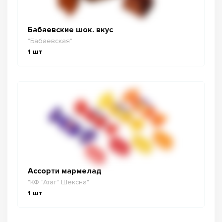
Бабаевские шок. вкус
"Бабаевская"
1
шт
Ассорти мармелад
"КФ "Атаг" Шексна"
1
шт