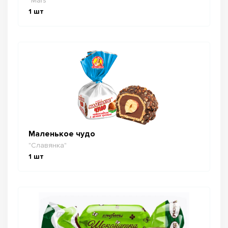
"Mars"
1
шт
Маленькое чудо
"Славянка"
1
шт