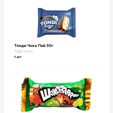
Тонди Чоко Пай 30г
"КДВ Групп"
1
шт