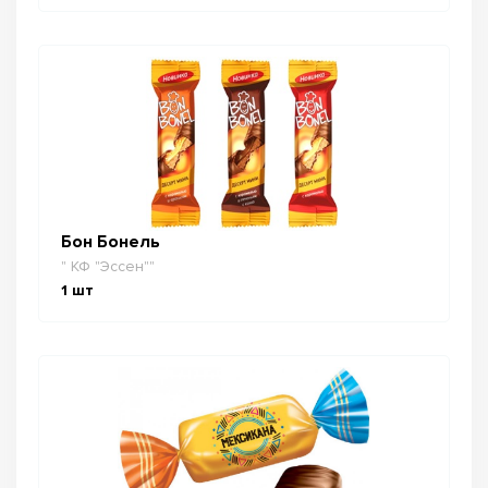
Бон Бонель
" КФ "Эссен""
1
шт