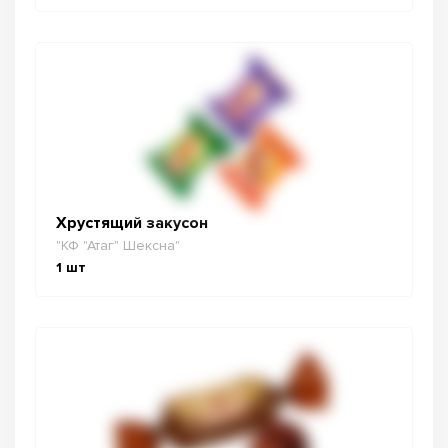
Хрустящий закусон
"КФ "Атаг" Шексна"
1
шт