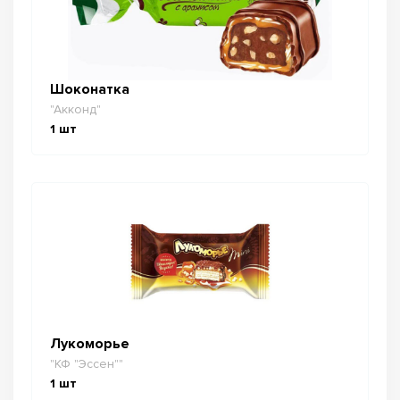
Шоконатка
"Акконд"
1
шт
Лукоморье
"КФ "Эссен""
1
шт