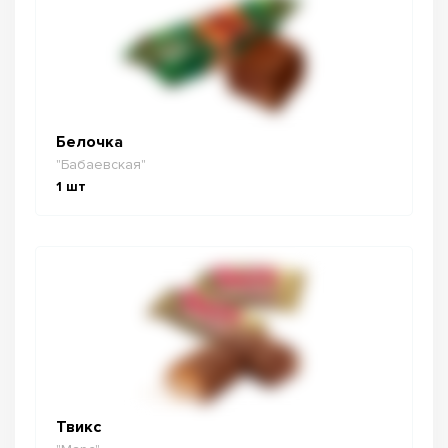
Белочка
"Бабаевская"
1
шт
Твикс