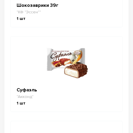
Шокозаврики 39г
"КФ "Эссен""
1
шт
Суфаэль
"Акконд"
1
шт