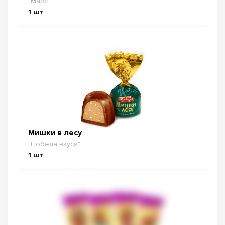
"Марс"
1
шт
Мишки в лесу
"Победа вкуса"
1
шт