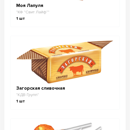
Моя Лапуля
"КФ "Свит Лайф""
1
шт
Загорская сливочная
"КДВ Групп"
1
шт