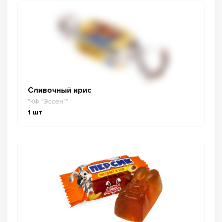
Сливочный ирис
"КФ "Эссен""
1
шт