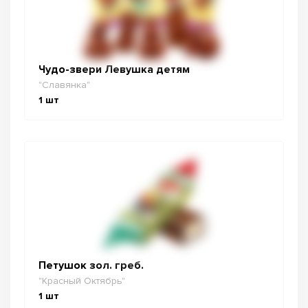
Чудо-звери Левушка детям
"Славянка"
1
шт
Петушок зол. греб.
"Красный Октябрь"
1
шт