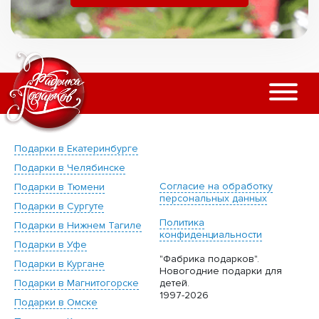
Подарки в Екатеринбурге
Подарки в Челябинске
Согласие на обработку
Подарки в Тюмени
персональных данных
Подарки в Сургуте
Политика
Подарки в Нижнем Тагиле
конфиденциальности
Подарки в Уфе
"Фабрика подарков".
Подарки в Кургане
Новогодние подарки для
Подарки в Магнитогорске
детей.
1997-2026
Подарки в Омске