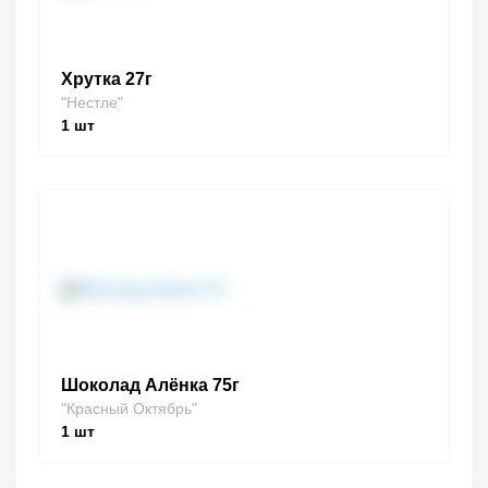
Хрутка 27г
"Нестле"
1
шт
Шоколад Алёнка 75г
"Красный Октябрь"
1
шт