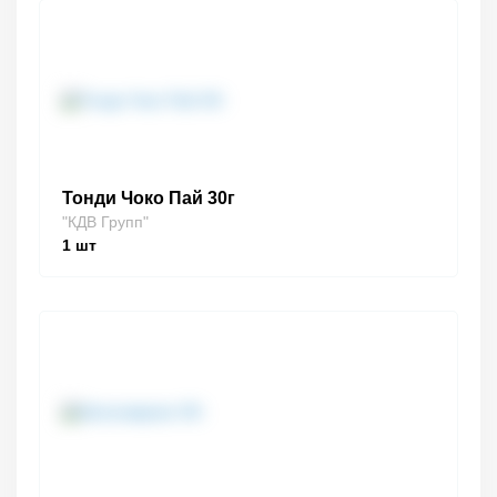
Тонди Чоко Пай 30г
"КДВ Групп"
1
шт