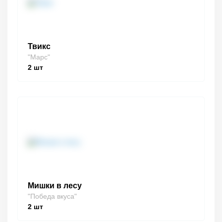
Твикс
"Марс"
2
шт
Мишки в лесу
"Победа вкуса"
2
шт