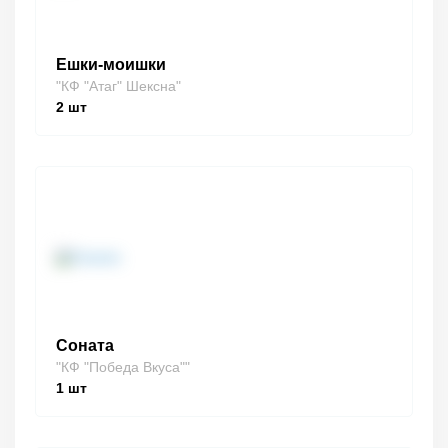
Ешки-моишки
"КФ "Атаг" Шексна"
2
шт
Соната
"КФ "Победа Вкуса""
1
шт