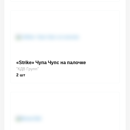
«Strike» Чупа Чупс на палочке
"КДВ Групп"
2
шт