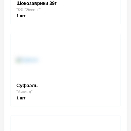
Шокозаврики 39г
"КФ "Эссен""
1
шт
Суфаэль
"Акконд"
1
шт