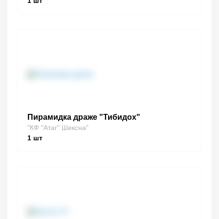
1
шт
Пирамидка драже "Тибидох"
"КФ "Атаг" Шексна"
1
шт