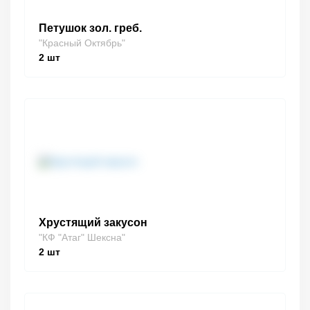
Петушок зол. греб.
"Красный Октябрь"
2
шт
Хрустящий закусон
"КФ "Атаг" Шексна"
2
шт