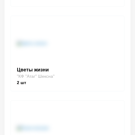
Цветы жизни
"КФ "Атаг" Шексна"
2
шт