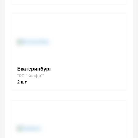
Екатеринбург
"КФ "Конфи""
2
шт