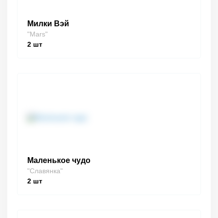
Милки Вэй
"Mars"
2
шт
Маленькое чудо
"Славянка"
2
шт