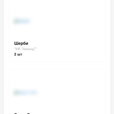
Шерби
"КФ "Акконд""
2
шт