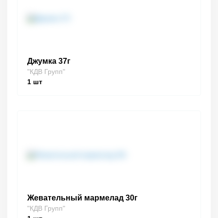
Джумка 37г
"КДВ Групп"
1
шт
Жевательный мармелад 30г
"КДВ Групп"