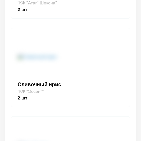
"КФ "Атаг" Шексна"
2
шт
Сливочный ирис
"КФ "Эссен""
2
шт