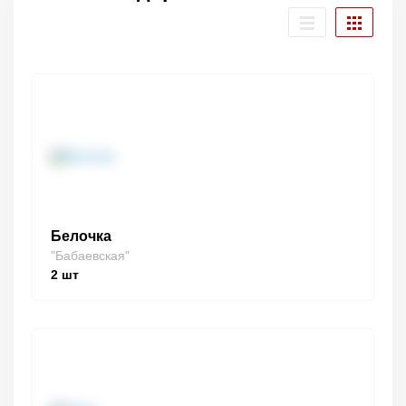
Белочка
"Бабаевская"
2
шт