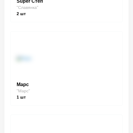
Super Степ
"Славянка"
2
шт
Марс
"Марс"
1
шт