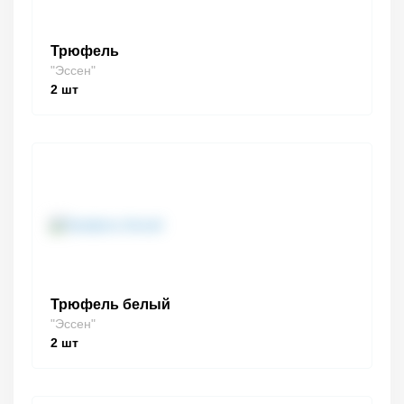
Трюфель
"Эссен"
2
шт
Трюфель белый
"Эссен"
2
шт