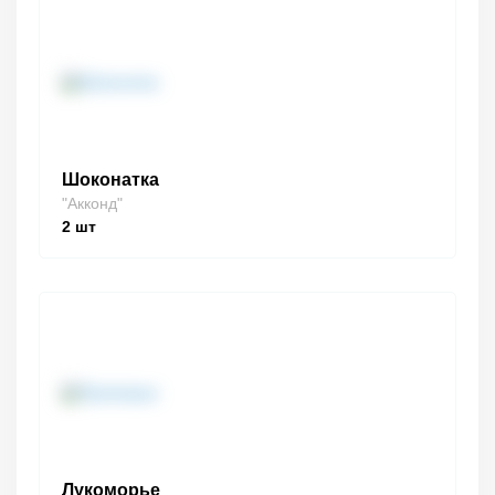
Шоконатка
"Акконд"
2
шт
Лукоморье