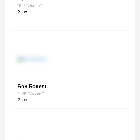
"КФ "Эссен""
2
шт
Бон Бонель
" КФ "Эссен""
2
шт