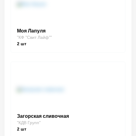
Моя Лапуля
"КФ "Свит Лайф""
2
шт
Загорская сливочная
"КДВ Групп"
2
шт