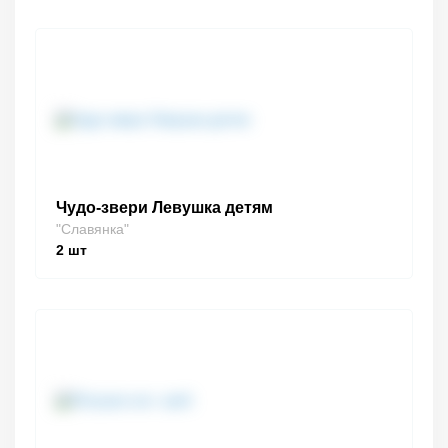
Чудо-звери Левушка детям
"Славянка"
2
шт