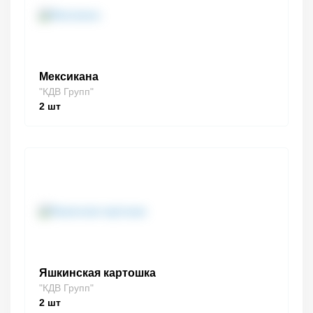
Мексикана
"КДВ Групп"
2
шт
Яшкинская картошка
"КДВ Групп"
2
шт