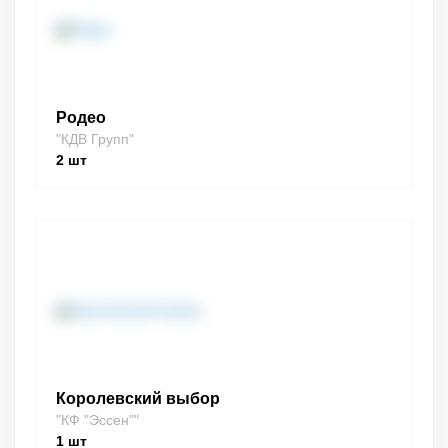
Родео
"КДВ Групп"
2
шт
Королевский выбор
"КФ "Эссен""
1
шт