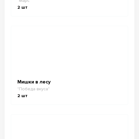
"Марс"
2
шт
Мишки в лесу
"Победа вкуса"
2
шт