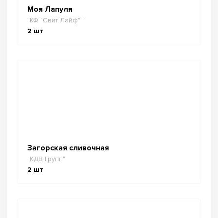
Моя Лапуля
"КФ "Свит Лайф""
2
шт
Загорская сливочная
"КДВ Групп"
2
шт