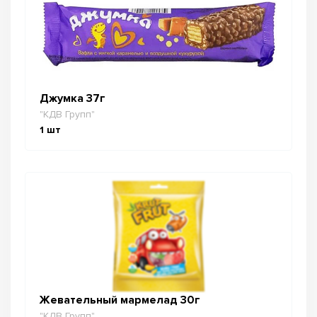
Джумка 37г
"КДВ Групп"
1
шт
Жевательный мармелад 30г
"КДВ Групп"