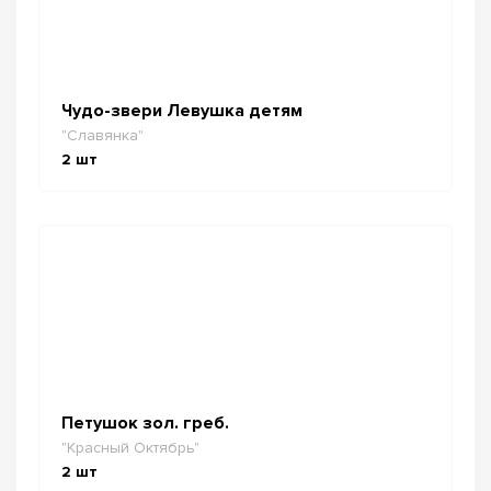
Чудо-звери Левушка детям
"Славянка"
2
шт
Петушок зол. греб.
"Красный Октябрь"
2
шт