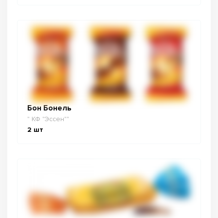
Бон Бонель
" КФ "Эссен""
2
шт