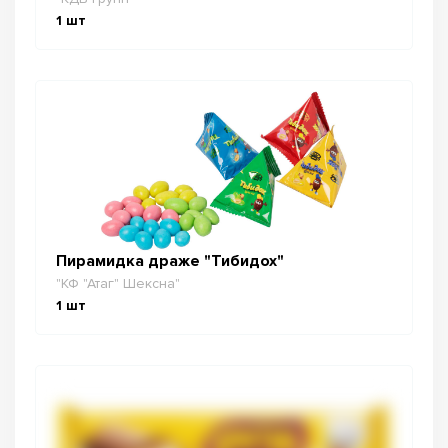
1
шт
Пирамидка драже "Тибидох"
"КФ "Атаг" Шексна"
1
шт