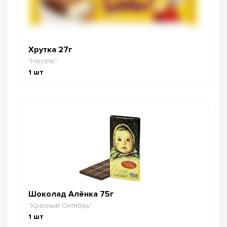
Хрутка 27г
"Нестле"
1
шт
Шоколад Алёнка 75г
"Красный Октябрь"
1
шт