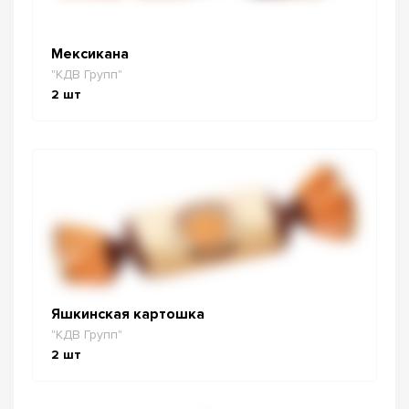
Мексикана
"КДВ Групп"
2
шт
Яшкинская картошка
"КДВ Групп"
2
шт