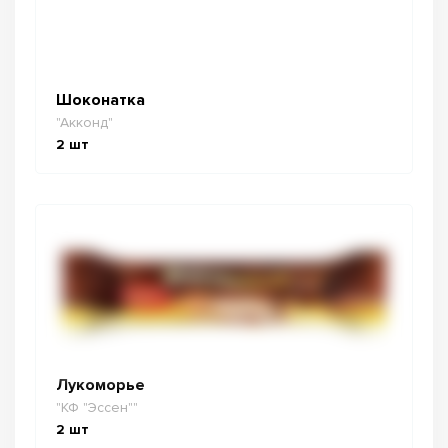
Шоконатка
"Акконд"
2
шт
Лукоморье
"КФ "Эссен""
2
шт