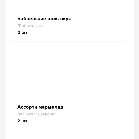
Бабаевские шок. вкус
"Бабаевская"
2
шт
Ассорти мармелад
"КФ "Атаг" Шексна"
2
шт