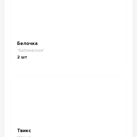
Белочка
"Бабаевская"
2
шт
Твикс