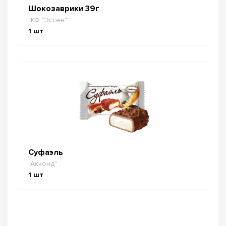
Шокозаврики 39г
"КФ "Эссен""
1
шт
Суфаэль
"Акконд"
1
шт