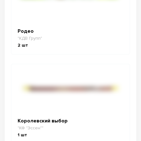
Родео
"КДВ Групп"
2
шт
Королевский выбор
"КФ "Эссен""
1
шт