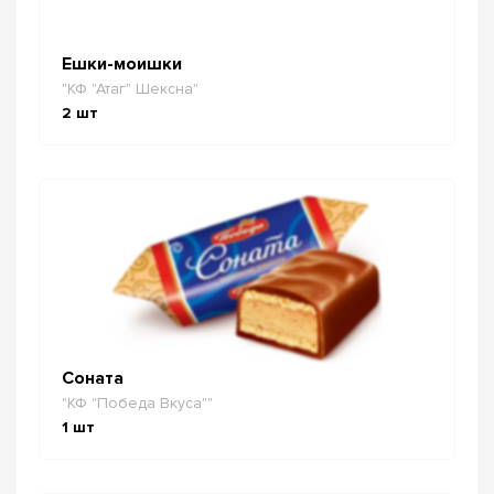
Ешки-моишки
"КФ "Атаг" Шексна"
2
шт
Соната
"КФ "Победа Вкуса""
1
шт