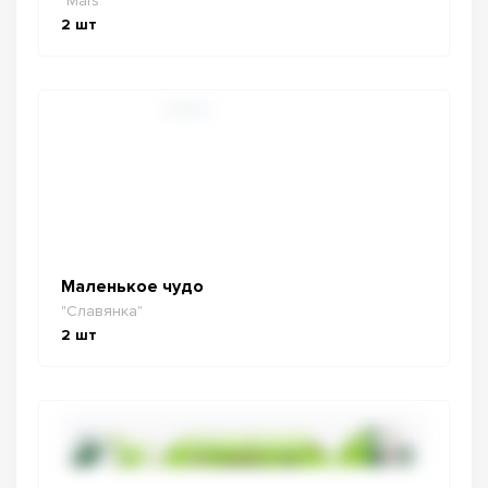
"Mars"
2
шт
Маленькое чудо
"Славянка"
2
шт