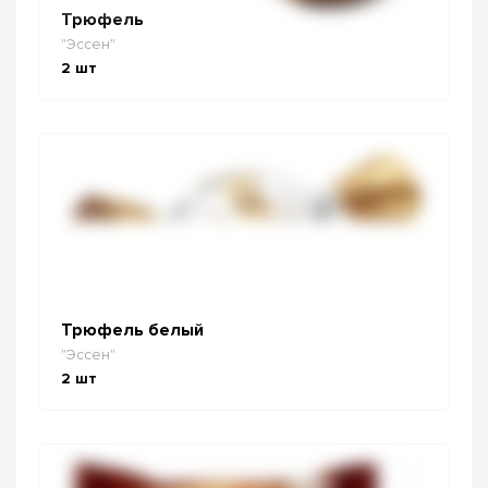
Трюфель
"Эссен"
2
шт
Трюфель белый
"Эссен"
2
шт