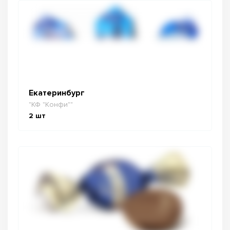
Екатеринбург
"КФ "Конфи""
2
шт