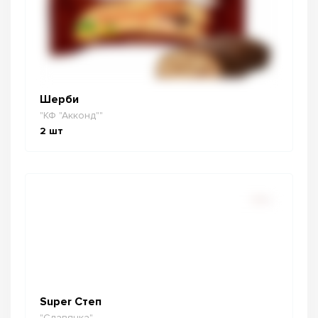
Шерби
"КФ "Акконд""
2
шт
Super Степ
"Славянка"