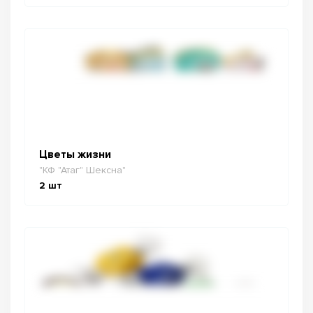
Цветы жизни
"КФ "Атаг" Шексна"
2
шт