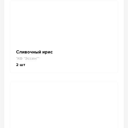
Сливочный ирис
"КФ "Эссен""
2
шт