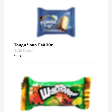
Тонди Чоко Пай 30г
"КДВ Групп"
1
шт