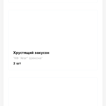
Хрустящий закусон
"КФ "Атаг" Шексна"
2
шт