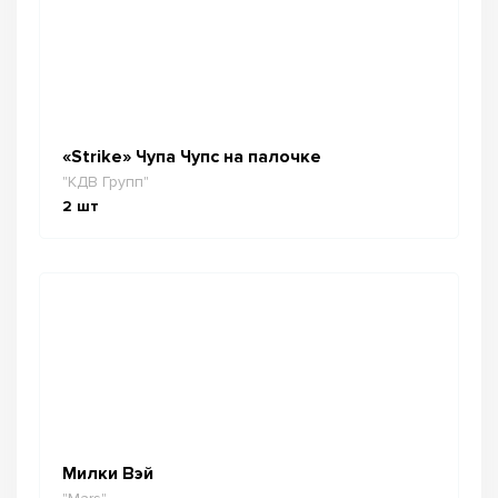
«Strike» Чупа Чупс на палочке
"КДВ Групп"
2
шт
Милки Вэй