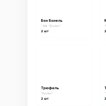
Бон Бонель
" КФ "Эссен""
"
2
шт
Трюфель
"Эссен"
"
2
шт