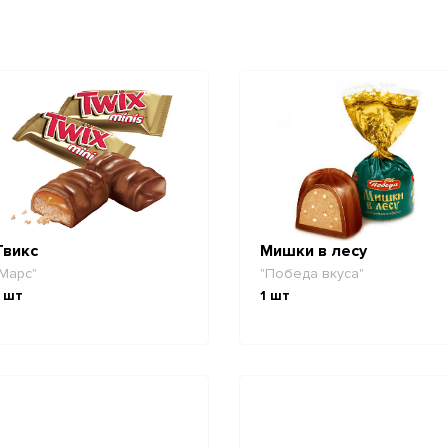
Твикс
Мишки в лесу
Марс"
"Победа вкуса"
шт
1
шт