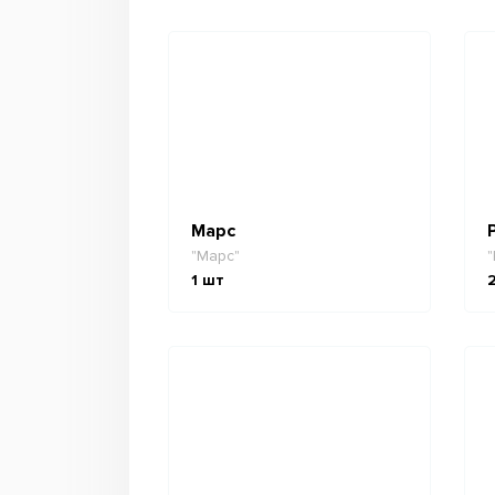
Марс
"Марс"
"
1
шт