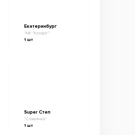
Екатеринбург
"КФ "Конфи""
1
шт
Super Степ
"Славянка"
1
шт