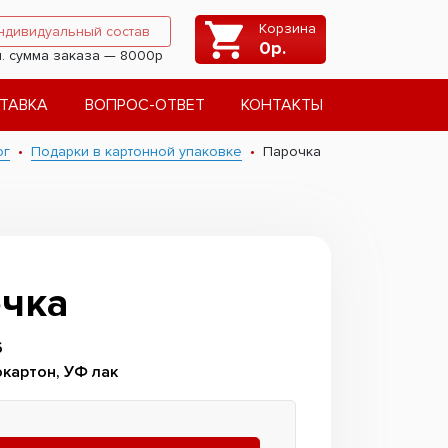
Корзина
ндивидуальный состав
0
р.
. сумма заказа — 8000р
ТАВКА
ВОПРОС-ОТВЕТ
КОНТАКТЫ
ог
Подарки в картонной упаковке
Парочка
чка
6
картон, УФ лак