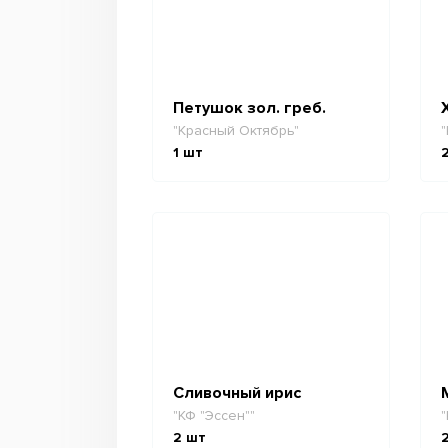
Петушок зол. греб.
"Красный Октябрь"
"
1
шт
Сливочный ирис
"КФ "Эссен""
"
2
шт