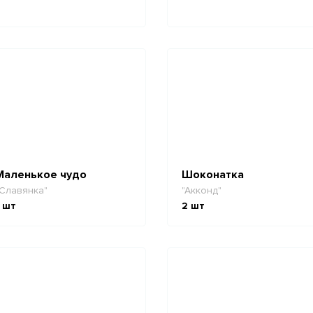
Маленькое чудо
Шоконатка
Славянка"
"Акконд"
шт
2
шт