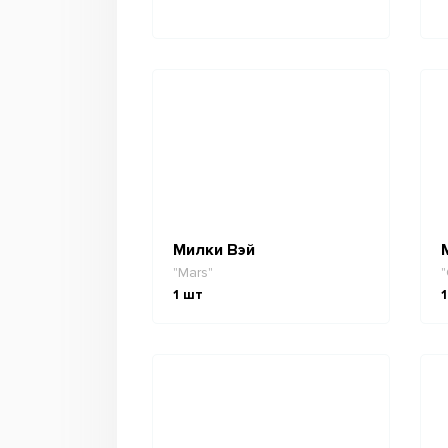
Милки Вэй
"Mars"
"
1
шт
1