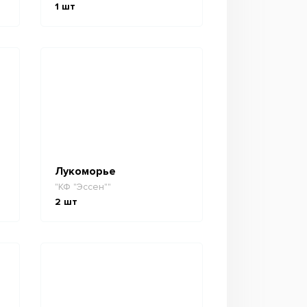
1
шт
Лукоморье
"КФ "Эссен""
2
шт