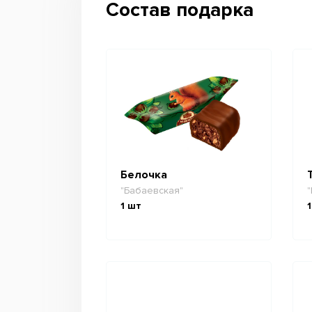
Состав подарка
Белочка
"Бабаевская"
"
1
шт
1