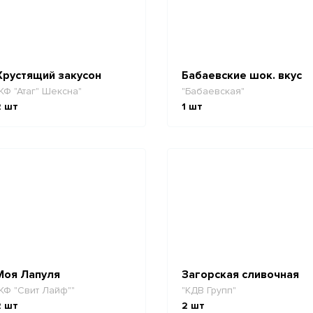
Хрустящий закусон
Бабаевские шок. вкус
КФ "Атаг" Шексна"
"Бабаевская"
2
шт
1
шт
Моя Лапуля
Загорская сливочная
КФ "Свит Лайф""
"КДВ Групп"
2
шт
2
шт