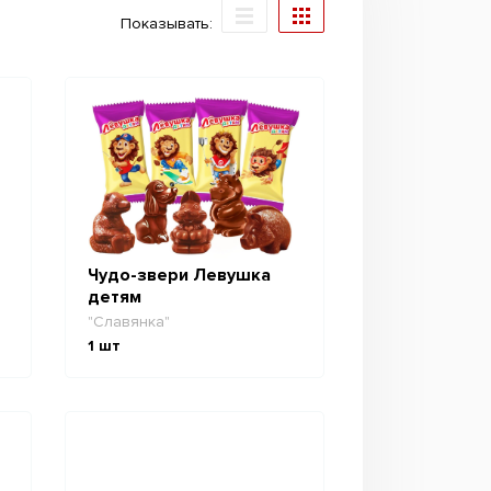
Показывать:
Чудо-звери Левушка
детям
"Славянка"
1
шт