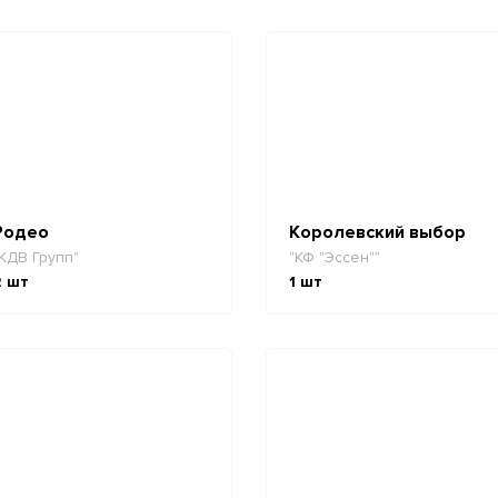
Родео
Королевский выбор
КДВ Групп"
"КФ "Эссен""
2
шт
1
шт