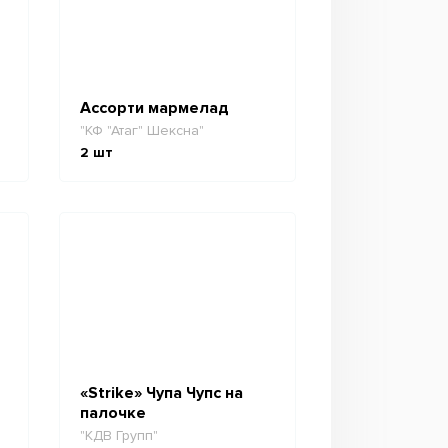
Ассорти мармелад
"КФ "Атаг" Шексна"
2
шт
«Strike» Чупа Чупс на
палочке
"КДВ Групп"