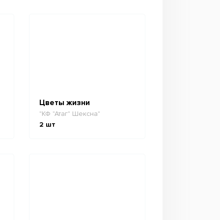
Цветы жизни
"КФ "Атаг" Шексна"
2
шт