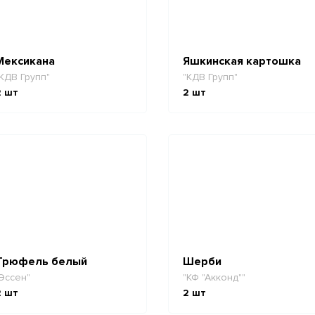
Мексикана
Яшкинская картошка
КДВ Групп"
"КДВ Групп"
2
шт
2
шт
Трюфель белый
Шерби
Эссен"
"КФ "Акконд""
2
шт
2
шт