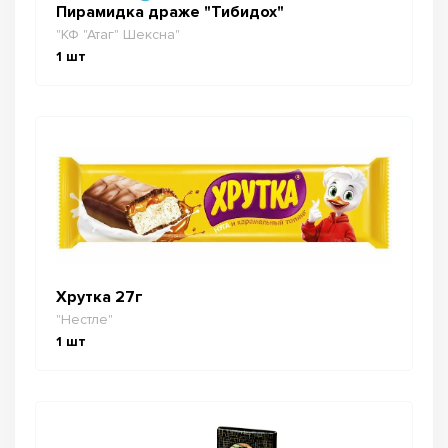
Пирамидка драже "Тибидох"
"КФ "Атаг" Шексна"
1
шт
Хрутка 27г
"Нестле"
1
шт