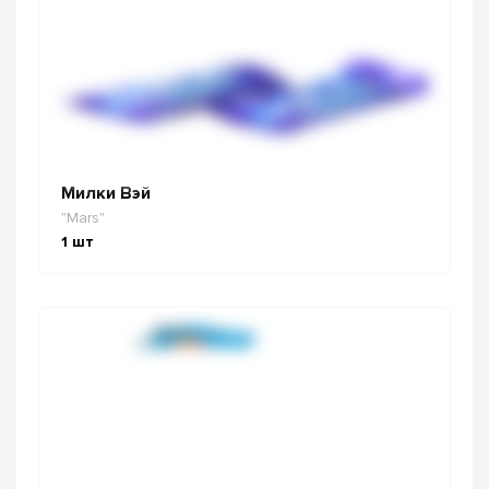
Милки Вэй
"Mars"
1
шт