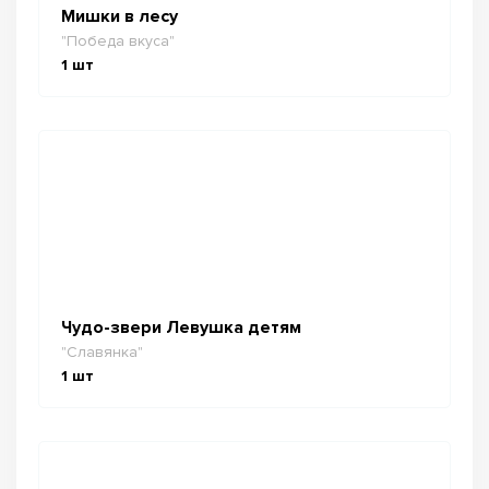
Мишки в лесу
"Победа вкуса"
1
шт
Чудо-звери Левушка детям
"Славянка"
1
шт