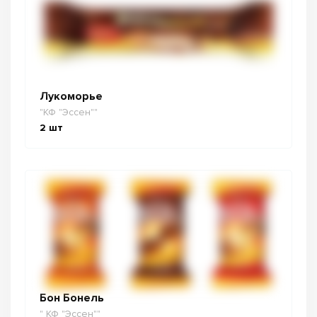
Лукоморье
"КФ "Эссен""
2
шт
Бон Бонель
" КФ "Эссен""