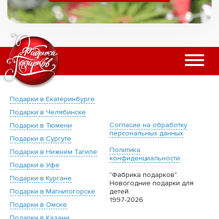
Подарки в Екатеринбурге
Подарки в Челябинске
Согласие на обработку
Подарки в Тюмени
персональных данных
Подарки в Сургуте
Политика
Подарки в Нижнем Тагиле
конфиденциальности
Подарки в Уфе
"Фабрика подарков".
Подарки в Кургане
Новогодние подарки для
Подарки в Магнитогорске
детей.
1997-2026
Подарки в Омске
Подарки в Казани