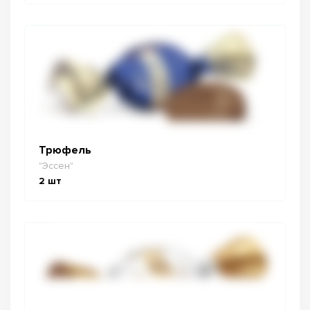
Трюфель
"Эссен"
2
шт