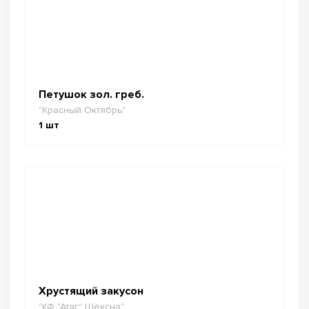
Петушок зол. греб.
"Красный Октябрь"
1
шт
Хрустящий закусон
"КФ "Атаг" Шексна"