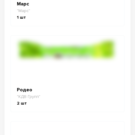
Марс
"Марс"
1
шт
Родео
"КДВ Групп"
2
шт