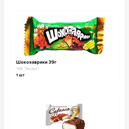
Шокозаврики 39г
"КФ "Эссен""
1
шт