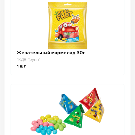
Жевательный мармелад 30г
"КДВ Групп"
1
шт