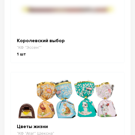
Королевский выбор
"КФ "Эссен""
1
шт
Цветы жизни
"КФ "Атаг" Шексна"