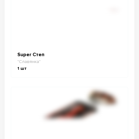
Super Степ
"Славянка"
1
шт