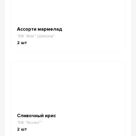
Ассорти мармелад
"КФ "Атаг" Шексна"
2
шт
Сливочный ирис
"КФ "Эссен""
2
шт