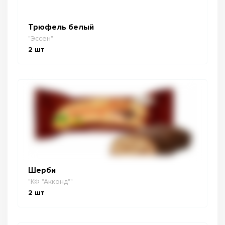
Трюфель белый
"Эссен"
2
шт
Шерби
"КФ "Акконд""
2
шт