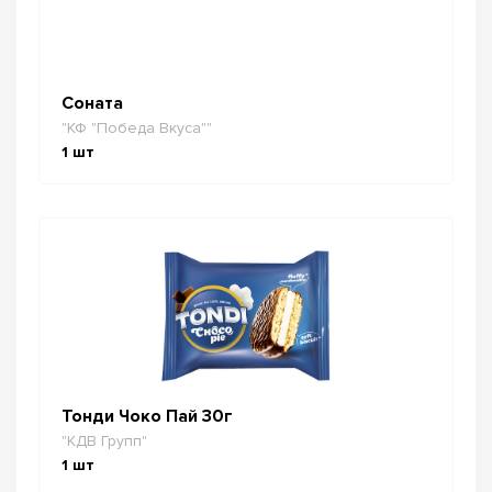
Соната
"КФ "Победа Вкуса""
1
шт
Тонди Чоко Пай 30г
"КДВ Групп"
1
шт