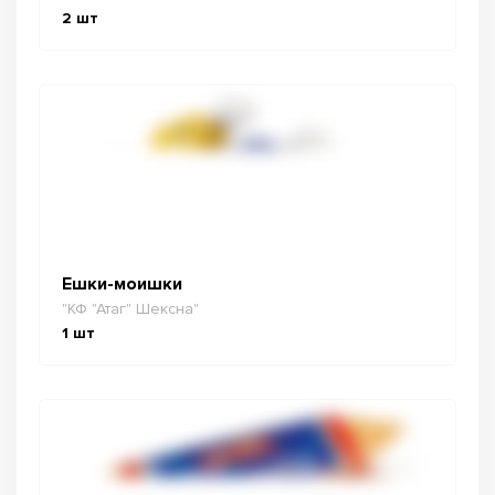
2
шт
Ешки-моишки
"КФ "Атаг" Шексна"
1
шт