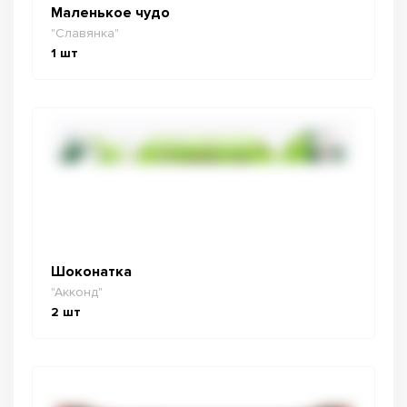
Маленькое чудо
"Славянка"
1
шт
Шоконатка
"Акконд"
2
шт