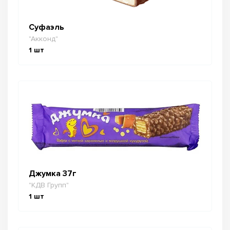
Суфаэль
"Акконд"
1
шт
Джумка 37г
"КДВ Групп"
1
шт