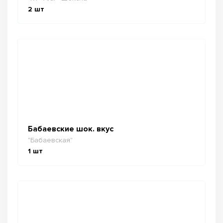
2
шт
Бабаевские шок. вкус
"Бабаевская"
1
шт