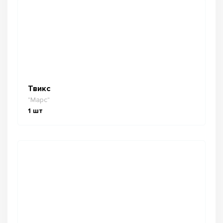
Твикс
"Марс"
1
шт