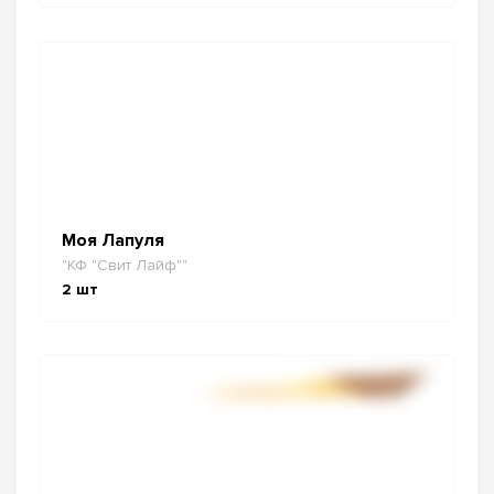
Моя Лапуля
"КФ "Свит Лайф""
2
шт