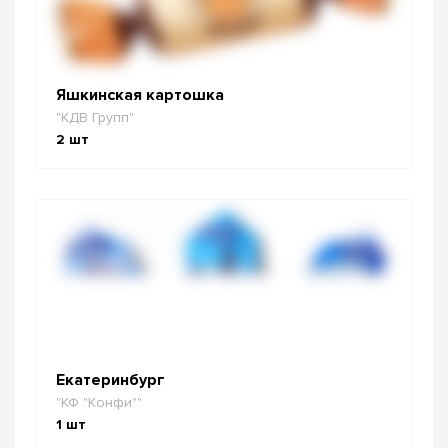
Яшкинская картошка
"КДВ Групп"
2
шт
Екатеринбург
"КФ "Конфи""
1
шт