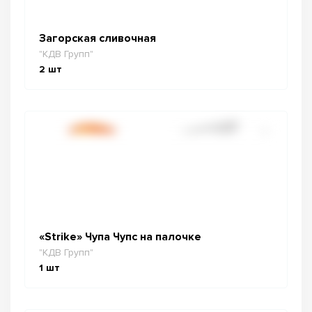
Загорская сливочная
"КДВ Групп"
2
шт
«Strike» Чупа Чупс на палочке
"КДВ Групп"
1
шт