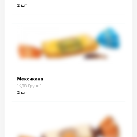
2
шт
Мексикана
"КДВ Групп"
2
шт