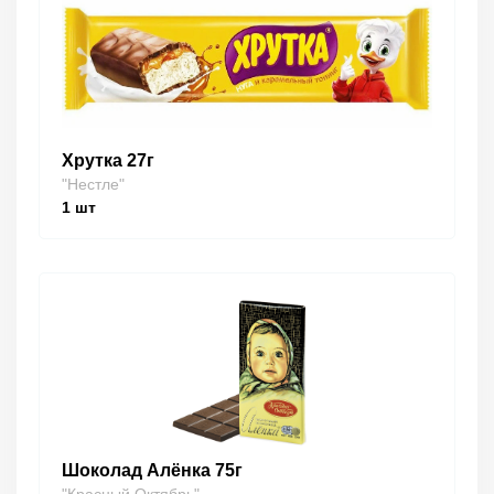
Хрутка 27г
"Нестле"
1
шт
Шоколад Алёнка 75г