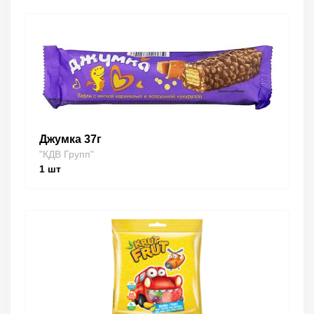
Джумка 37г
"КДВ Групп"
1
шт