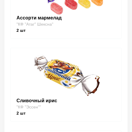
Ассорти мармелад
"КФ "Атаг" Шексна"
2
шт
Сливочный ирис
"КФ "Эссен""
2
шт