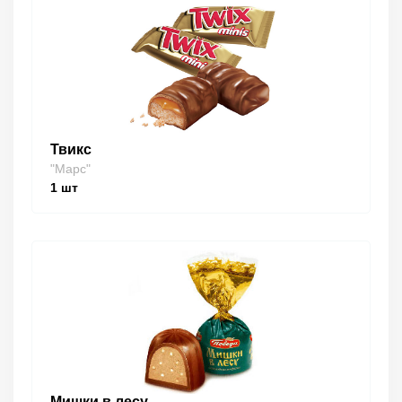
Твикс
"Марс"
1
шт
Мишки в лесу