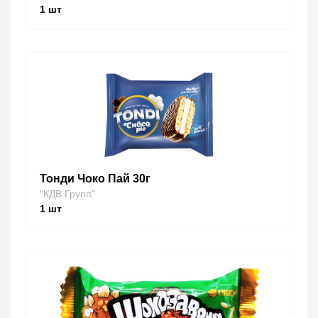
1
шт
Тонди Чоко Пай 30г
"КДВ Групп"
1
шт