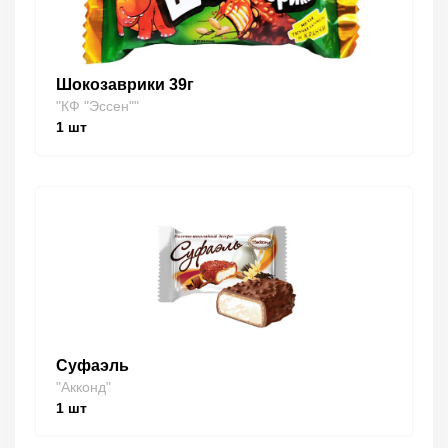
Шокозаврики 39г
"КФ "Эссен""
1
шт
Суфаэль
"Акконд"
1
шт