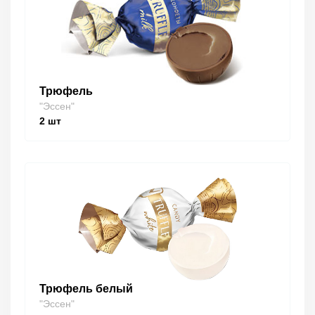
Трюфель
"Эссен"
2
шт
Трюфель белый
"Эссен"