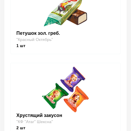
Петушок зол. греб.
"Красный Октябрь"
1
шт
Хрустящий закусон
"КФ "Атаг" Шексна"
2
шт