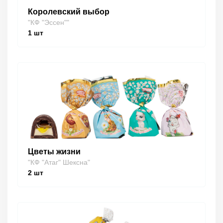
Королевский выбор
"КФ "Эссен""
1
шт
Цветы жизни
"КФ "Атаг" Шексна"
2
шт