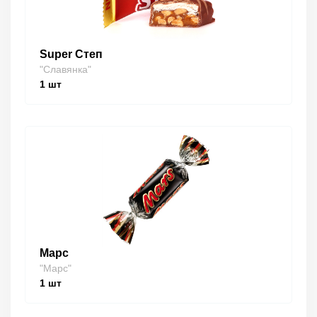
Super Степ
"Славянка"
1
шт
Марс
"Марс"
1
шт