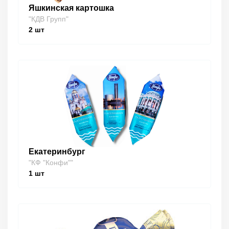
Яшкинская картошка
"КДВ Групп"
2
шт
Екатеринбург
"КФ "Конфи""
1
шт