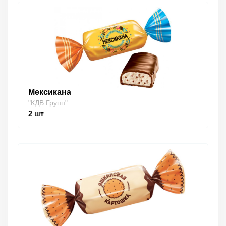
Мексикана
"КДВ Групп"
2
шт