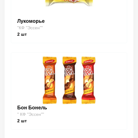
Лукоморье
"КФ "Эссен""
2
шт
Бон Бонель
" КФ "Эссен""
2
шт