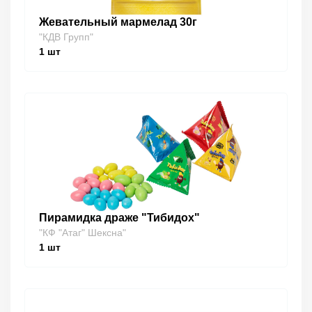
Жевательный мармелад 30г
"КДВ Групп"
1
шт
Пирамидка драже "Тибидох"
"КФ "Атаг" Шексна"
1
шт