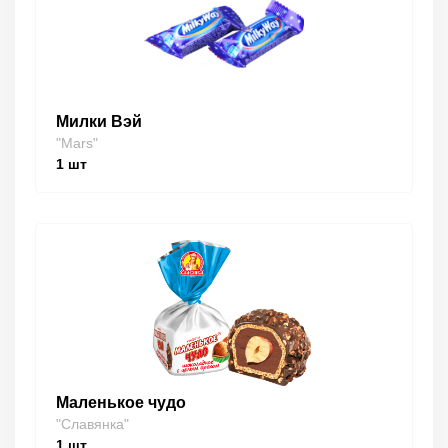
Милки Вэй
"Mars"
1
шт
Маленькое чудо
"Славянка"
1
шт