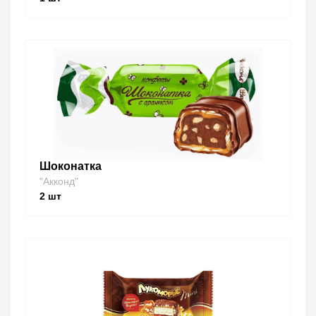
Шоконатка
"Акконд"
2
шт