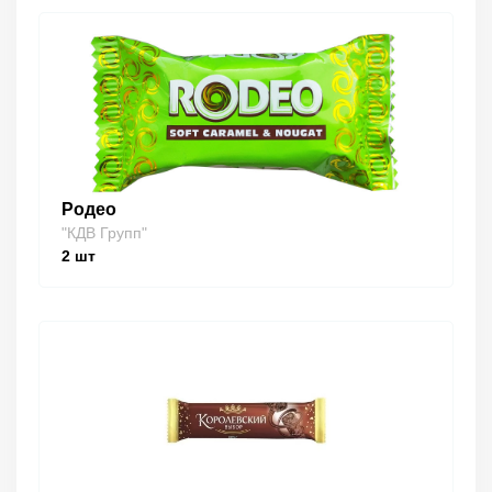
Родео
"КДВ Групп"
2
шт