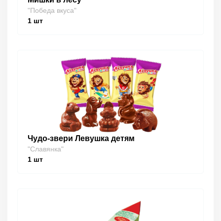
"Победа вкуса"
1
шт
Чудо-звери Левушка детям
"Славянка"
1
шт