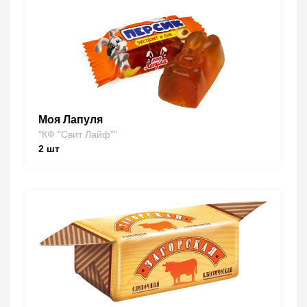
Моя Лапуля
"КФ "Свит Лайф""
2
шт