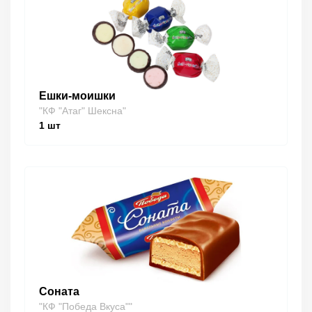
Ешки-моишки
"КФ "Атаг" Шексна"
1
шт
Соната
"КФ "Победа Вкуса""