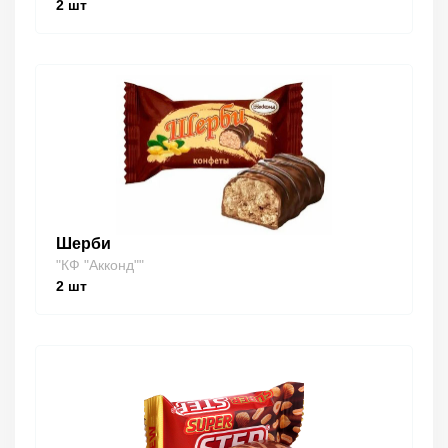
2
шт
Шерби
"КФ "Акконд""
2
шт