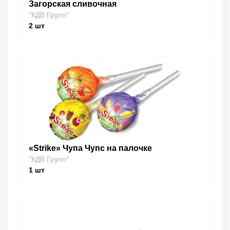
Загорская сливочная
"КДВ Групп"
2
шт
«Strike» Чупа Чупс на палочке
"КДВ Групп"
1
шт