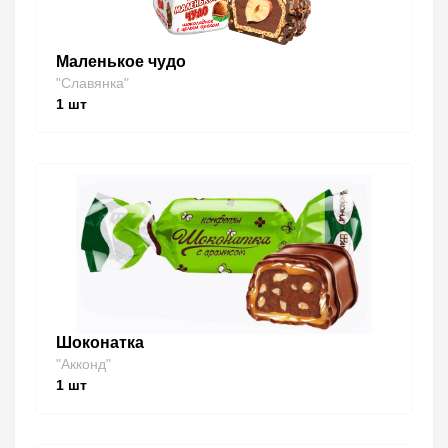
Маленькое чудо
"Славянка"
1
шт
Шоконатка
"Акконд"
1
шт