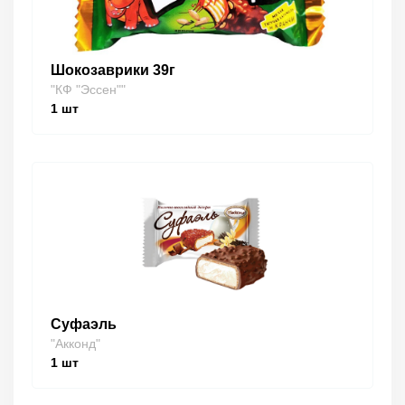
Шокозаврики 39г
"КФ "Эссен""
1
шт
Суфаэль
"Акконд"
1
шт