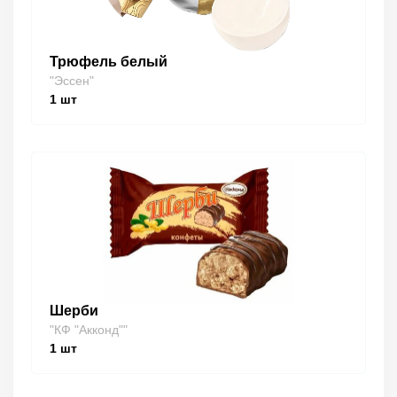
Трюфель белый
"Эссен"
1
шт
Шерби
"КФ "Акконд""
1
шт