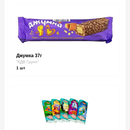
Джумка 37г
"КДВ Групп"
1
шт