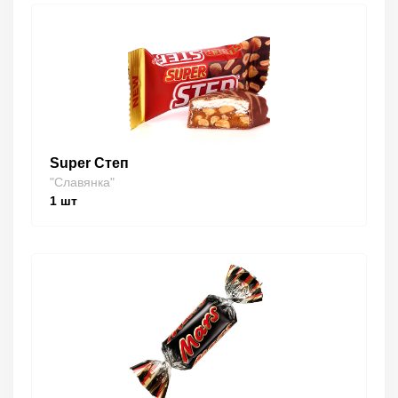
Super Степ
"Славянка"
1
шт