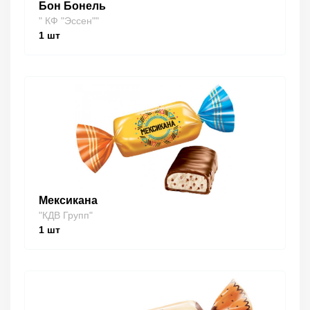
Бон Бонель
" КФ "Эссен""
1
шт
Мексикана
"КДВ Групп"
1
шт