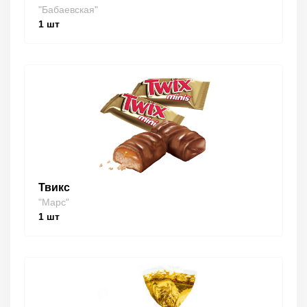
"Бабаевская"
1
шт
Твикс
"Марс"
1
шт