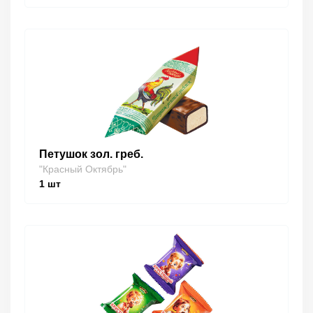
Петушок зол. греб.
"Красный Октябрь"
1
шт