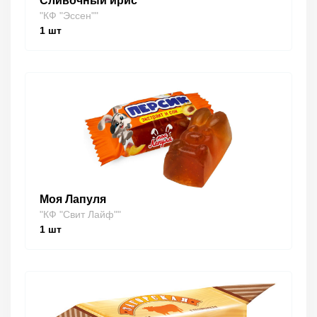
Сливочный ирис
"КФ "Эссен""
1
шт
Моя Лапуля
"КФ "Свит Лайф""
1
шт