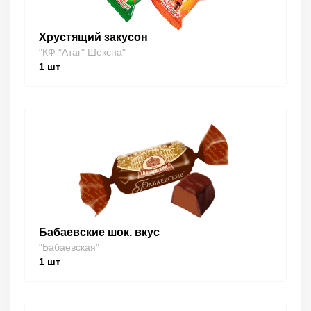
Хрустящий закусон
"КФ "Атаг" Шексна"
1
шт
Бабаевские шок. вкус
"Бабаевская"
1
шт