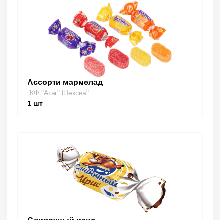
Ассорти мармелад
"КФ "Атаг" Шексна"
1
шт