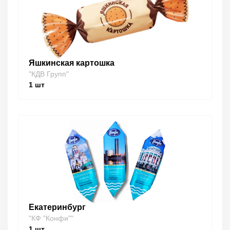
Яшкинская картошка
"КДВ Групп"
1
шт
Екатеринбург
"КФ "Конфи""
1
шт