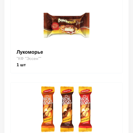
Лукоморье
"КФ "Эссен""
1
шт