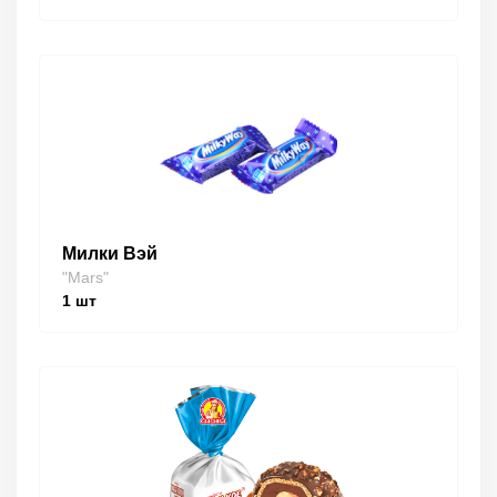
Милки Вэй
"Mars"
1
шт