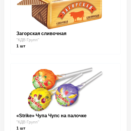
Загорская сливочная
"КДВ Групп"
1
шт
«Strike» Чупа Чупс на палочке
"КДВ Групп"
1
шт