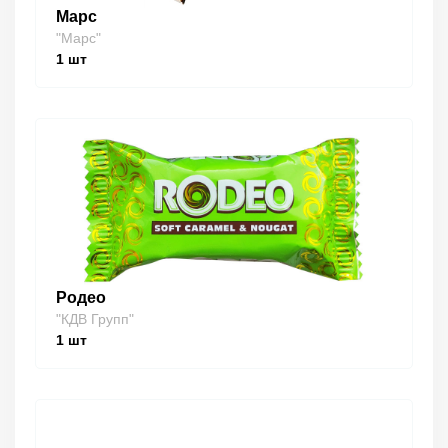
Марс
"Марс"
1
шт
Родео
"КДВ Групп"
1
шт