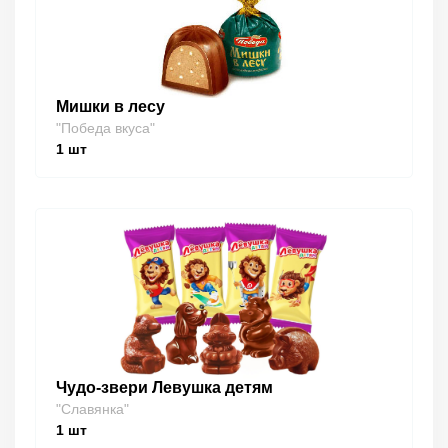
Мишки в лесу
"Победа вкуса"
1
шт
Чудо-звери Левушка детям
"Славянка"
1
шт