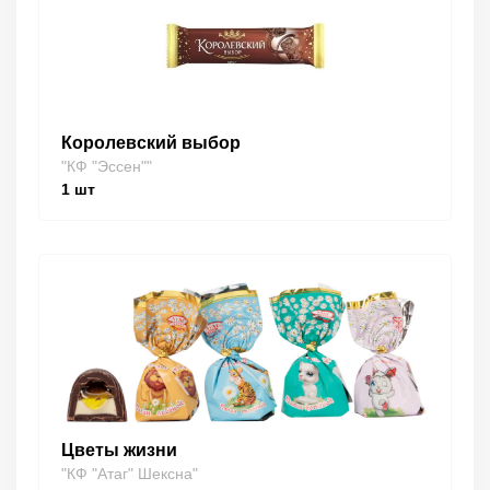
Королевский выбор
"КФ "Эссен""
1
шт
Цветы жизни
"КФ "Атаг" Шексна"