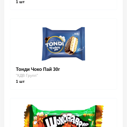
1
шт
Тонди Чоко Пай 30г
"КДВ Групп"
1
шт