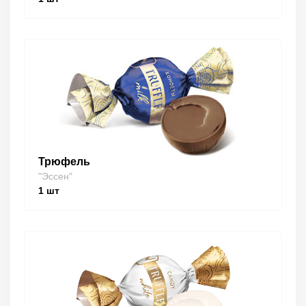
Трюфель
"Эссен"
1
шт