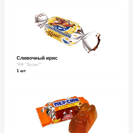
Сливочный ирис
"КФ "Эссен""
1
шт