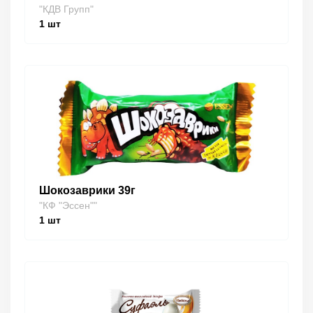
"КДВ Групп"
1
шт
Шокозаврики 39г
"КФ "Эссен""
1
шт