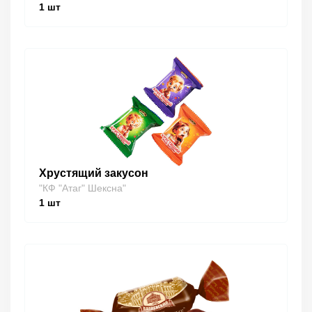
1
шт
Хрустящий закусон
"КФ "Атаг" Шексна"
1
шт