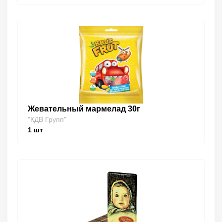
Жевательный мармелад 30г
"КДВ Групп"
1
шт