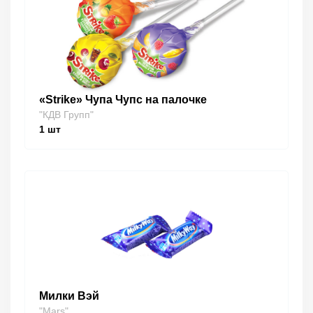
«Strike» Чупа Чупс на палочке
"КДВ Групп"
1
шт
Милки Вэй
"Mars"