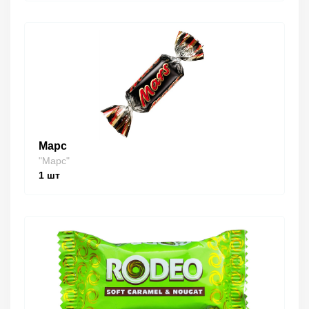
Марс
"Марс"
1
шт