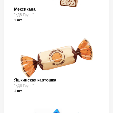
Мексикана
"КДВ Групп"
1
шт
Яшкинская картошка
"КДВ Групп"
1
шт