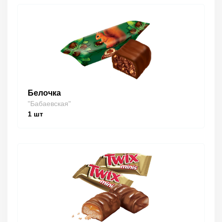
Белочка
"Бабаевская"
1
шт