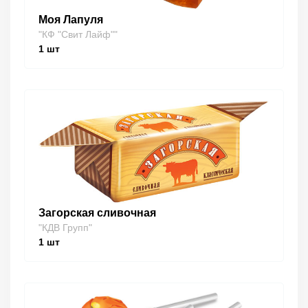
Моя Лапуля
"КФ "Свит Лайф""
1
шт
Загорская сливочная
"КДВ Групп"
1
шт