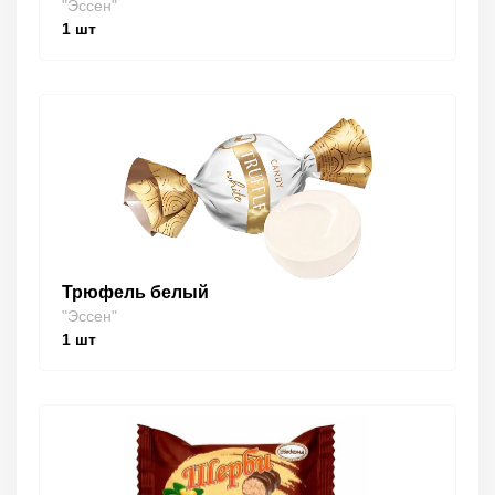
"Эссен"
1
шт
Трюфель белый
"Эссен"
1
шт