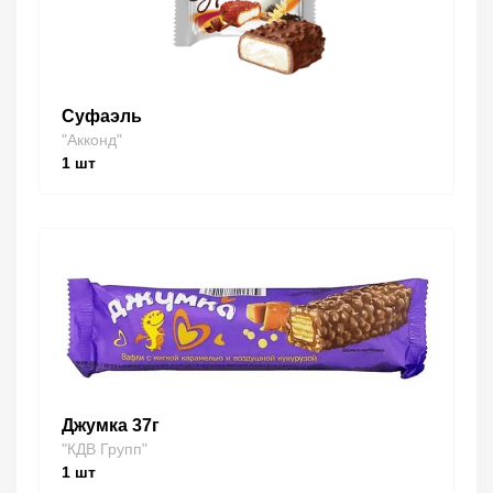
Суфаэль
"Акконд"
1
шт
Джумка 37г
"КДВ Групп"
1
шт