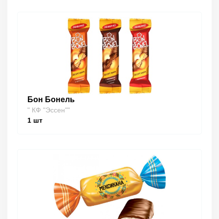
Бон Бонель
" КФ "Эссен""
1
шт