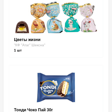
Цветы жизни
"КФ "Атаг" Шексна"
1
шт
Тонди Чоко Пай 30г