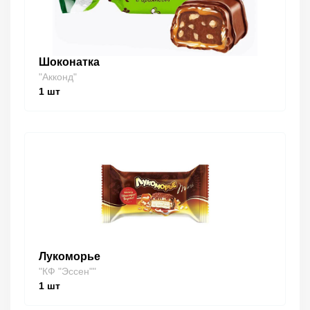
Шоконатка
"Акконд"
1
шт
Лукоморье
"КФ "Эссен""
1
шт