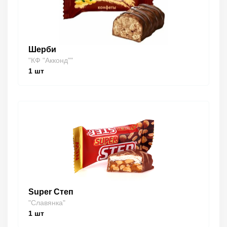
Шерби
"КФ "Акконд""
1
шт
Super Степ
"Славянка"
1
шт