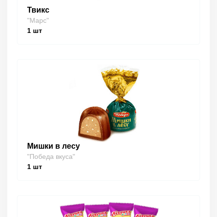
Твикс
"Марс"
1
шт
Мишки в лесу
"Победа вкуса"
1
шт