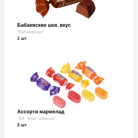
Бабаевские шок. вкус
"Бабаевская"
1
шт
Ассорти мармелад
"КФ "Атаг" Шексна"
2
шт