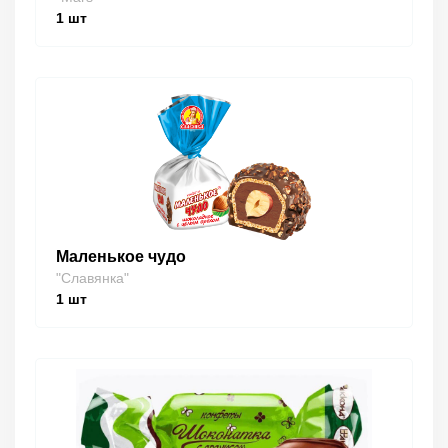
1
шт
Маленькое чудо
"Славянка"
1
шт