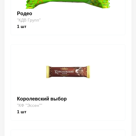
Родео
"КДВ Групп"
1
шт
Королевский выбор
"КФ "Эссен""
1
шт