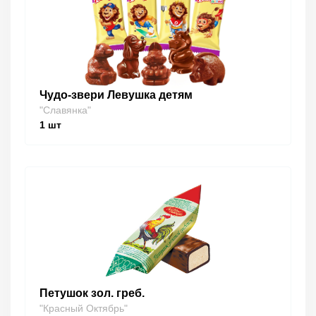
Чудо-звери Левушка детям
"Славянка"
1
шт
Петушок зол. греб.
"Красный Октябрь"