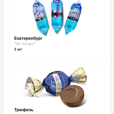
Екатеринбург
"КФ "Конфи""
1
шт
Трюфель