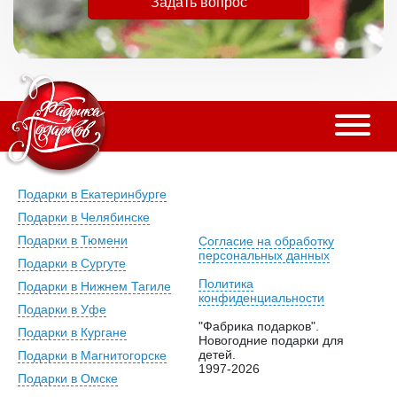
Задать вопрос
Подарки в Екатеринбурге
Подарки в Челябинске
Подарки в Тюмени
Согласие на обработку
персональных данных
Подарки в Сургуте
Политика
Подарки в Нижнем Тагиле
конфиденциальности
Подарки в Уфе
"Фабрика подарков".
Подарки в Кургане
Новогодние подарки для
детей.
Подарки в Магнитогорске
1997-2026
Подарки в Омске