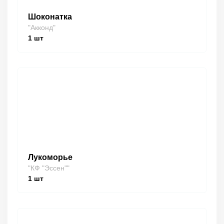
Шоконатка
"Акконд"
1
шт
Лукоморье
"КФ "Эссен""
1
шт