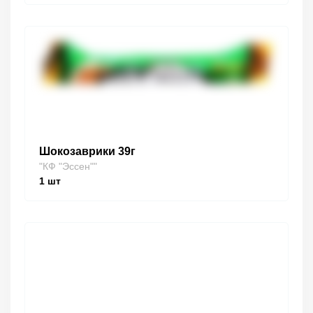
Шокозаврики 39г
"КФ "Эссен""
1
шт