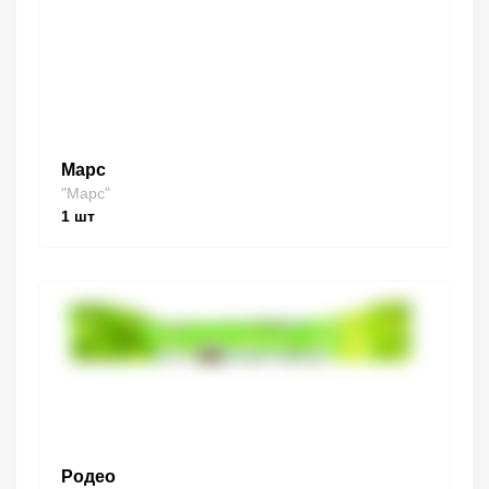
Марс
"Марс"
1
шт
Родео