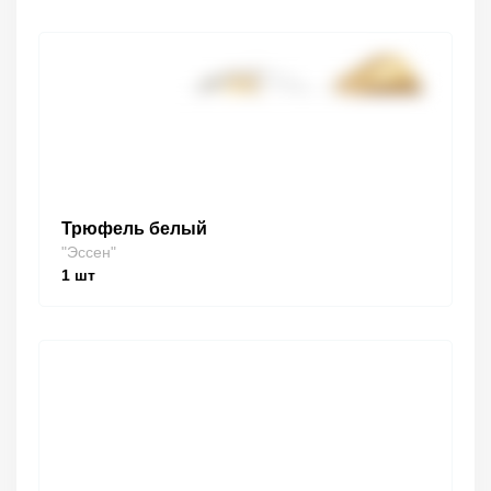
Трюфель белый
"Эссен"
1
шт