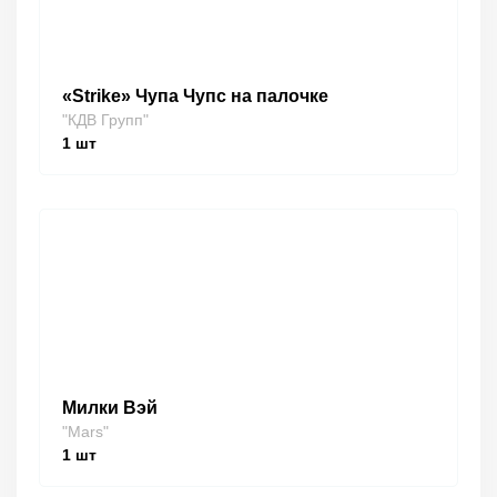
«Strike» Чупа Чупс на палочке
"КДВ Групп"
1
шт
Милки Вэй
"Mars"
1
шт