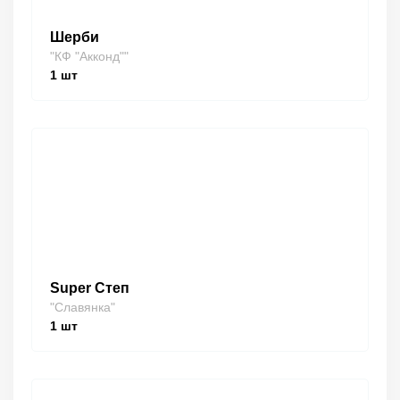
Шерби
"КФ "Акконд""
1
шт
Super Степ
"Славянка"
1
шт