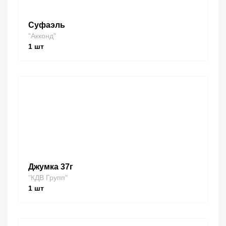
Суфаэль
"Акконд"
1
шт
Джумка 37г
"КДВ Групп"
1
шт