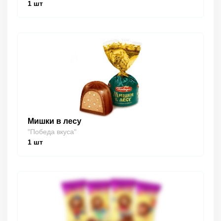
1
шт
Мишки в лесу
"Победа вкуса"
1
шт