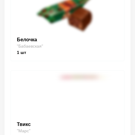
Белочка
"Бабаевская"
1
шт
Твикс
"Марс"