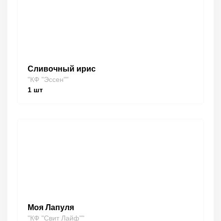
Сливочный ирис
"КФ "Эссен""
1
шт
Моя Лапуля
"КФ "Свит Лайф""