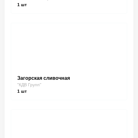
1
шт
Загорская сливочная
"КДВ Групп"
1
шт