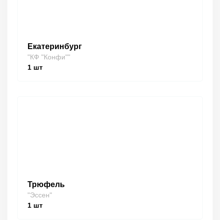
Екатеринбург
"КФ "Конфи""
1
шт
Трюфель
"Эссен"
1
шт