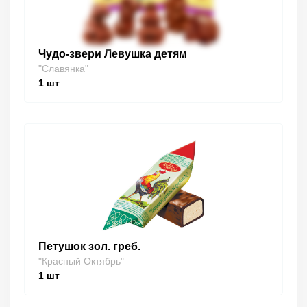
Чудо-звери Левушка детям
"Славянка"
1
шт
Петушок зол. греб.
"Красный Октябрь"
1
шт