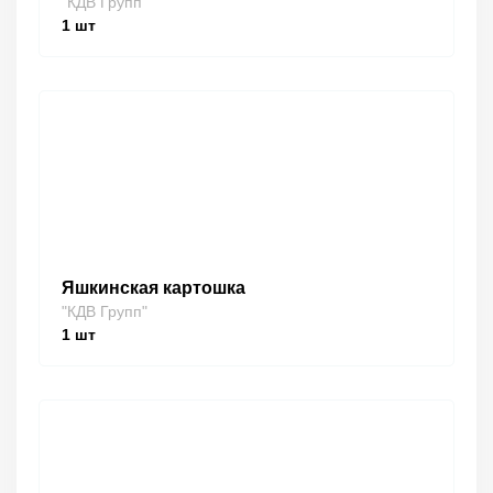
"КДВ Групп"
1
шт
Яшкинская картошка
"КДВ Групп"
1
шт