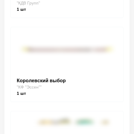
"КДВ Групп"
1
шт
Королевский выбор
"КФ "Эссен""
1
шт