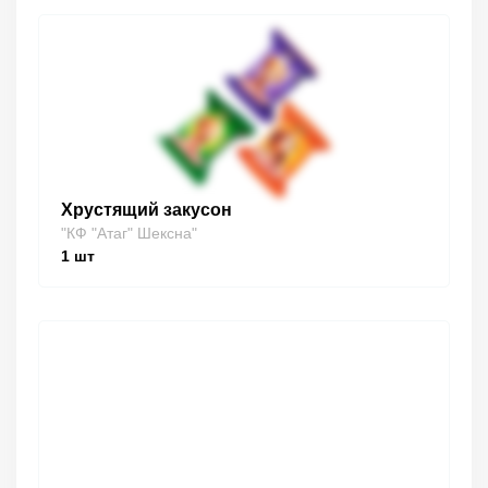
Хрустящий закусон
"КФ "Атаг" Шексна"
1
шт