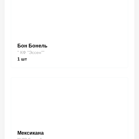
Бон Бонель
" КФ "Эссен""
1
шт
Мексикана