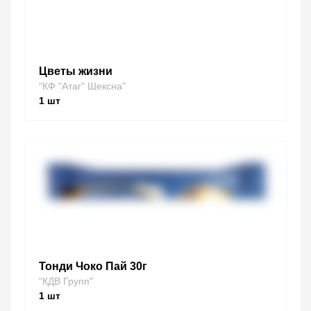
Цветы жизни
"КФ "Атаг" Шексна"
1
шт
Тонди Чоко Пай 30г
"КДВ Групп"
1
шт