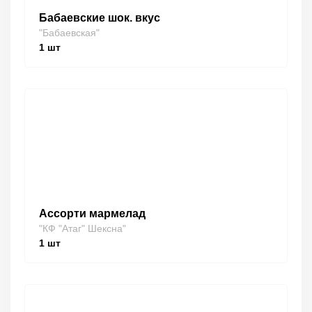
Бабаевские шок. вкус
"Бабаевская"
1
шт
Ассорти мармелад
"КФ "Атаг" Шексна"
1
шт