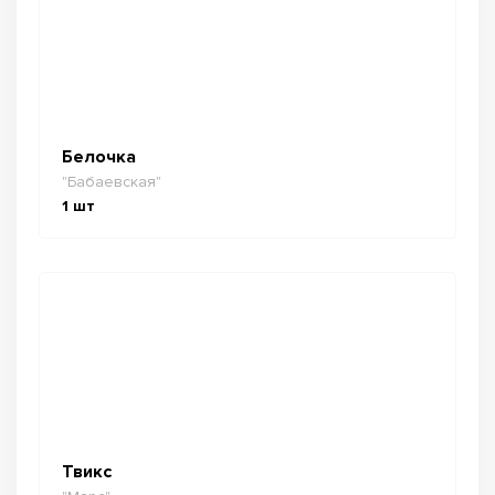
Белочка
"Бабаевская"
1
шт
Твикс