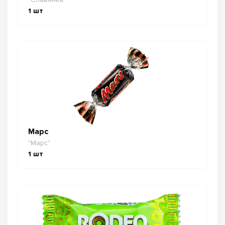
1
шт
Марс
"Марс"
1
шт