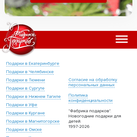
Подарки в Екатеринбурге
Подарки в Челябинске
Согласие на обработку
Подарки в Тюмени
персональных данных
Подарки в Сургуте
Политика
Подарки в Нижнем Тагиле
конфиденциальности
Подарки в Уфе
"Фабрика подарков".
Подарки в Кургане
Новогодние подарки для
Подарки в Магнитогорске
детей.
1997-2026
Подарки в Омске