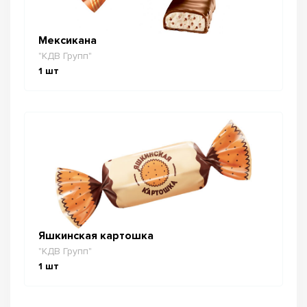
Мексикана
"КДВ Групп"
1
шт
Яшкинская картошка
"КДВ Групп"
1
шт