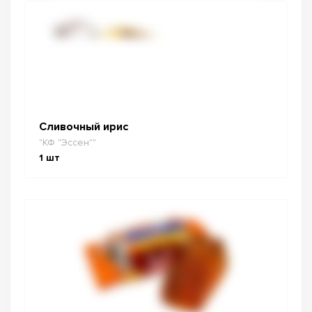
Сливочный ирис
"КФ "Эссен""
1
шт