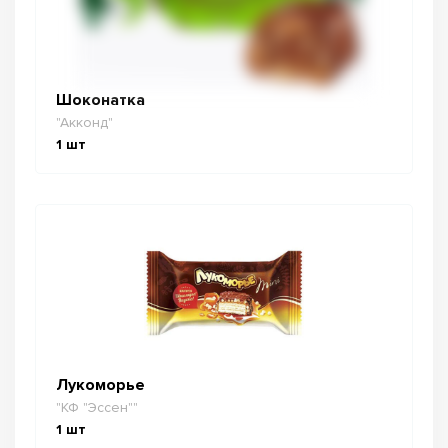
Шоконатка
"Акконд"
1
шт
Лукоморье
"КФ "Эссен""
1
шт