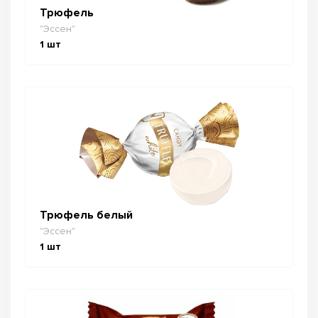
Трюфель
"Эссен"
1
шт
Трюфель белый
"Эссен"
1
шт