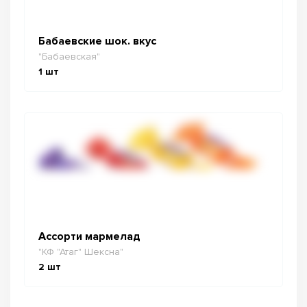
Бабаевские шок. вкус
"Бабаевская"
1
шт
Ассорти мармелад
"КФ "Атаг" Шексна"
2
шт