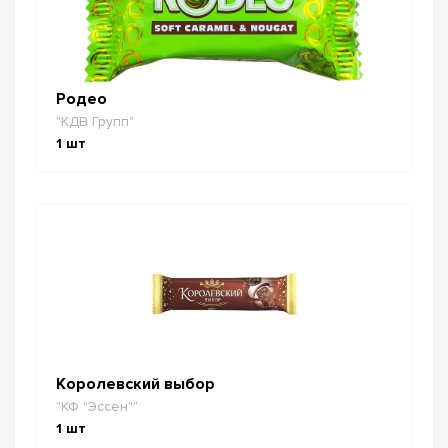
Родео
"КДВ Групп"
1
шт
Королевский выбор
"КФ "Эссен""
1
шт