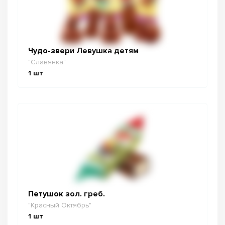
Чудо-звери Левушка детям
"Славянка"
1
шт
Петушок зол. греб.
"Красный Октябрь"
1
шт