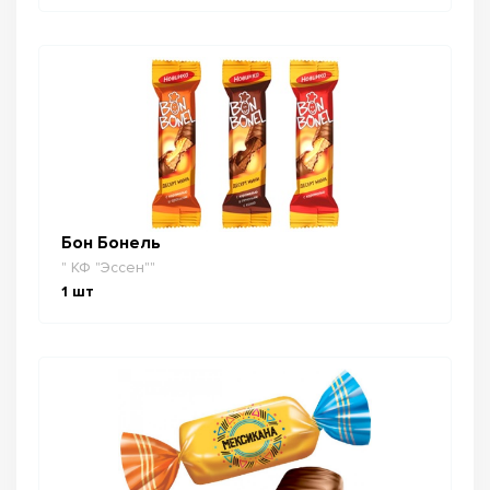
Бон Бонель
" КФ "Эссен""
1
шт