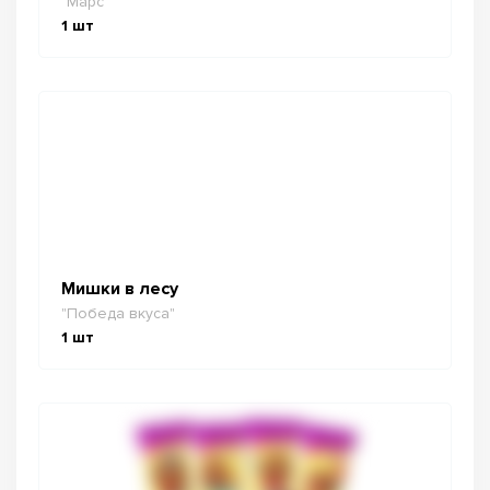
"Марс"
1
шт
Мишки в лесу
"Победа вкуса"
1
шт