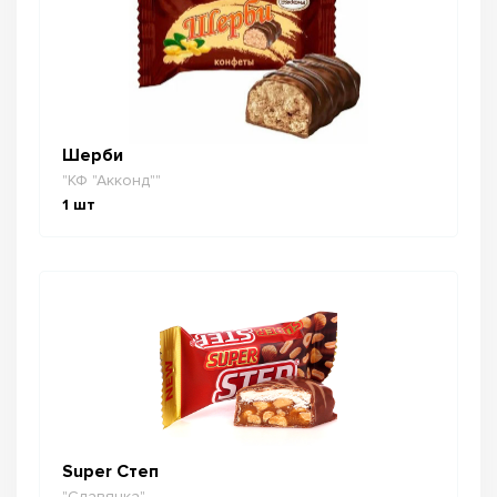
Шерби
"КФ "Акконд""
1
шт
Super Степ
"Славянка"