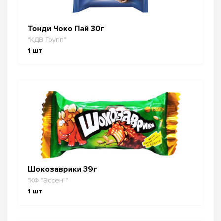
Тонди Чоко Пай 30г
"КДВ Групп"
1
шт
Шокозаврики 39г
"КФ "Эссен""
1
шт