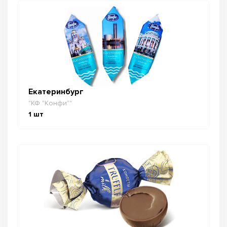
Екатеринбург
"КФ "Конфи""
1
шт