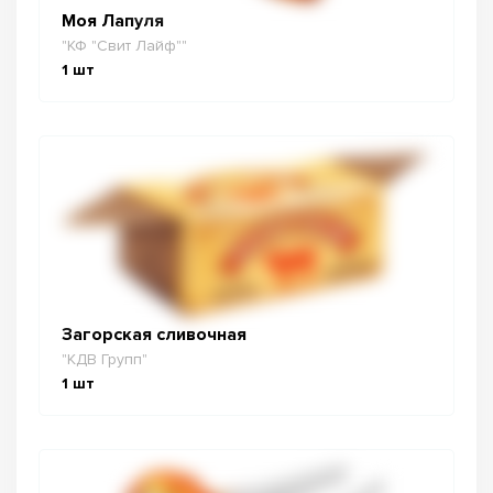
Моя Лапуля
"КФ "Свит Лайф""
1
шт
Загорская сливочная
"КДВ Групп"
1
шт