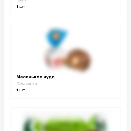
"Mars"
1
шт
Маленькое чудо
"Славянка"
1
шт