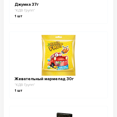
Джумка 37г
"КДВ Групп"
1
шт
Жевательный мармелад 30г
"КДВ Групп"
1
шт