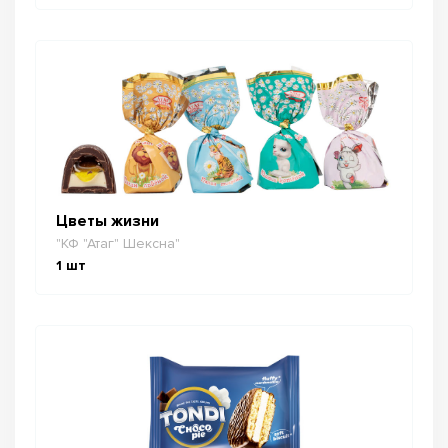
Цветы жизни
"КФ "Атаг" Шексна"
1
шт