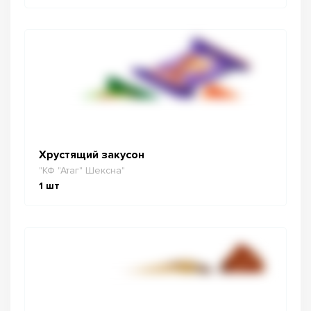
Хрустящий закусон
"КФ "Атаг" Шексна"
1
шт