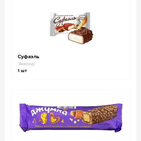
Суфаэль
"Акконд"
1
шт