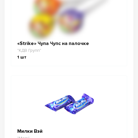
«Strike» Чупа Чупс на палочке
"КДВ Групп"
1
шт
Милки Вэй