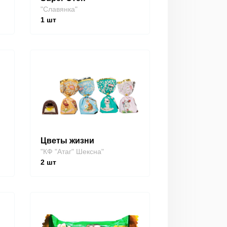
"Славянка"
1
шт
Цветы жизни
"КФ "Атаг" Шексна"
2
шт