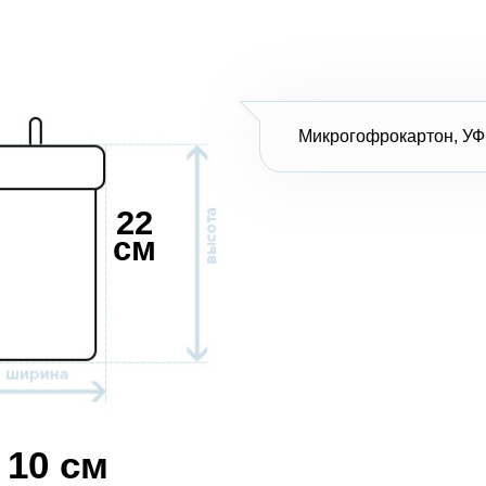
Микрогофрокартон, УФ
22
см
10 см