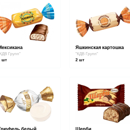
Мексикана
Яшкинская картошка
КДВ Групп"
"КДВ Групп"
2
шт
2
шт
Трюфель белый
Шерби