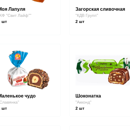
Моя Лапуля
Загорская сливочная
КФ "Свит Лайф""
"КДВ Групп"
2
шт
2
шт
Маленькое чудо
Шоконатка
Славянка"
"Акконд"
1
шт
2
шт