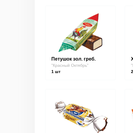
Петушок зол. греб.
"Красный Октябрь"
"
1
шт