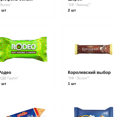
Эссен"
"КФ "Акконд""
2
шт
2
шт
Родео
Королевский выбор
КДВ Групп"
"КФ "Эссен""
2
шт
1
шт