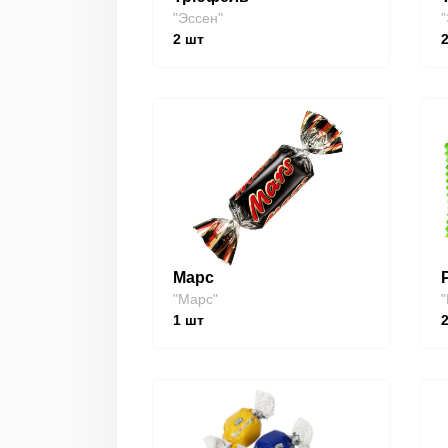
"Эссен"
"
2
шт
Марс
"Марс"
"
1
шт