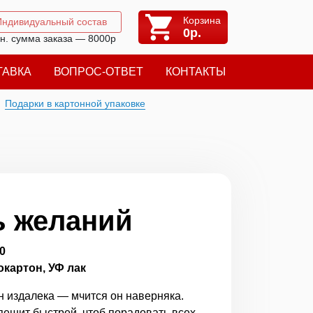
Корзина
Индивидуальный состав
0
р.
н. сумма заказа — 8000р
ТАВКА
ВОПРОС-ОТВЕТ
КОНТАКТЫ
Подарки в картонной упаковке
 желаний
0
картон, УФ лак
 издалека — мчится он наверняка.
пешит быстрей, чтоб порадовать всех