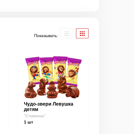
Показывать:
Чудо-звери Левушка
детям
"Славянка"
1
шт