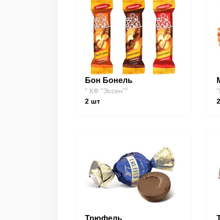
Бон Бонель
" КФ "Эссен""
"
2
шт
Трюфель