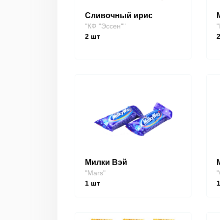
Сливочный ирис
"КФ "Эссен""
"
2
шт
Милки Вэй
"Mars"
"
1
шт