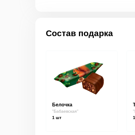
Состав подарка
Белочка
"Бабаевская"
"
1
шт