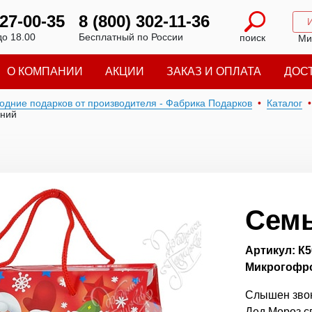
227-00-35
8 (800) 302-11-36
до 18.00
Бесплатный по России
поиск
Ми
О КОМПАНИИ
АКЦИИ
ЗАКАЗ И ОПЛАТА
ДОС
годние подарков от производителя - Фабрика Подарков
Каталог
ний
Семь
Артикул: К5
Микрогофро
Слышен звон
Дед Мороз с