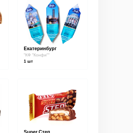
Екатеринбург
"КФ "Конфи""
1
шт
Super Степ