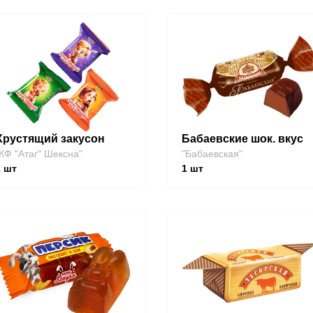
Хрустящий закусон
Бабаевские шок. вкус
КФ "Атаг" Шексна"
"Бабаевская"
2
шт
1
шт