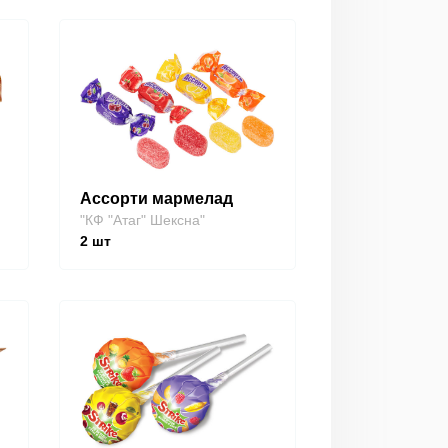
Ассорти мармелад
"КФ "Атаг" Шексна"
2
шт