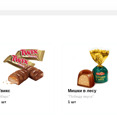
Твикс
Мишки в лесу
Марс"
"Победа вкуса"
1
шт
1
шт