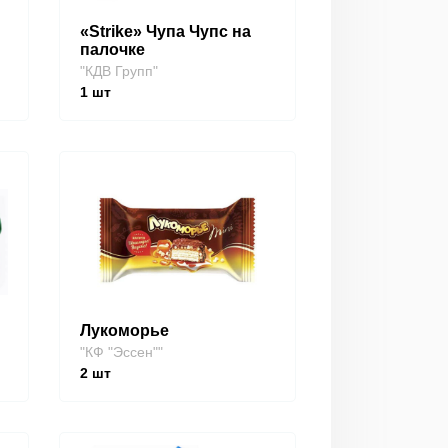
«Strike» Чупа Чупс на
палочке
"КДВ Групп"
1
шт
Лукоморье
"КФ "Эссен""
2
шт