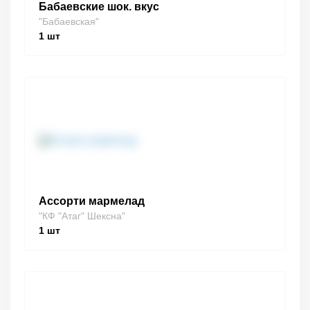
Бабаевские шок. вкус
"Бабаевская"
1
шт
Ассорти мармелад
"КФ "Атаг" Шексна"
1
шт