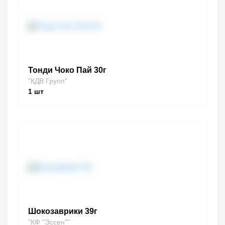
Тонди Чоко Пай 30г
"КДВ Групп"
1
шт
Шокозаврики 39г
"КФ "Эссен""