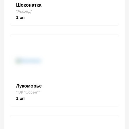
Шоконатка
"Акконд"
1
шт
Лукоморье
"КФ "Эссен""
1
шт