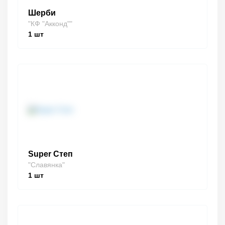
Шерби
"КФ "Акконд""
1
шт
Super Степ
"Славянка"
1
шт