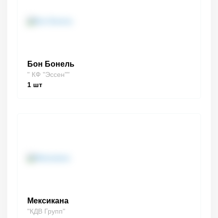
Бон Бонель
" КФ "Эссен""
1
шт
Мексикана
"КДВ Групп"