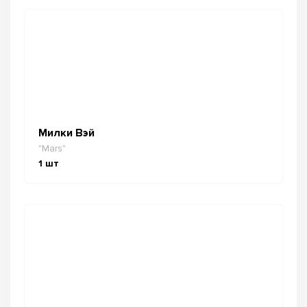
Милки Вэй
"Mars"
1
шт