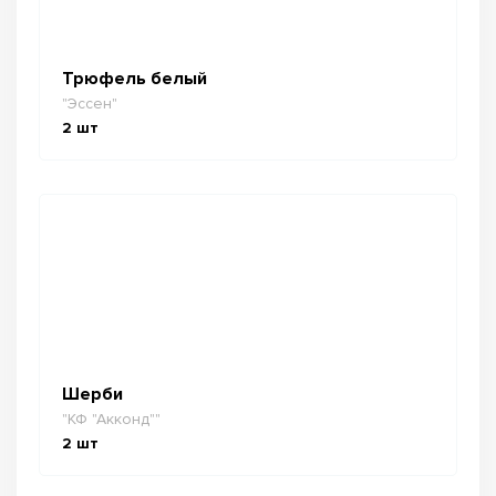
Трюфель белый
"Эссен"
2
шт
Шерби
"КФ "Акконд""
2
шт