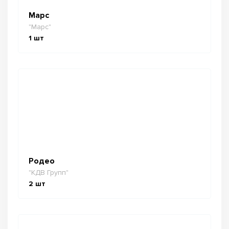
Марс
"Марс"
1
шт
Родео
"КДВ Групп"
2
шт