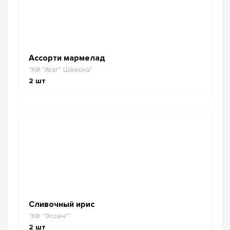
Ассорти мармелад
"КФ "Атаг" Шексна"
2
шт
Сливочный ирис
"КФ "Эссен""
2
шт