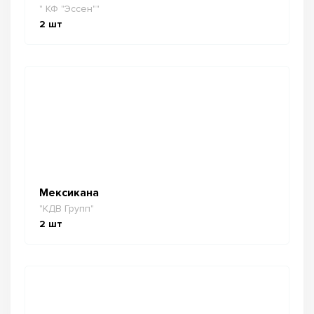
" КФ "Эссен""
2
шт
Мексикана
"КДВ Групп"
2
шт