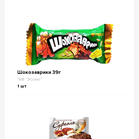
Шокозаврики 39г
"КФ "Эссен""
1
шт