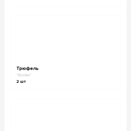
Трюфель
"Эссен"
2
шт