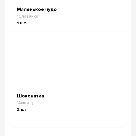
Маленькое чудо
"Славянка"
1
шт
Шоконатка
"Акконд"
2
шт