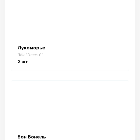
Лукоморье
"КФ "Эссен""
2
шт
Бон Бонель