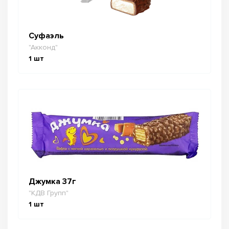
Суфаэль
"Акконд"
1
шт
Джумка 37г
"КДВ Групп"
1
шт