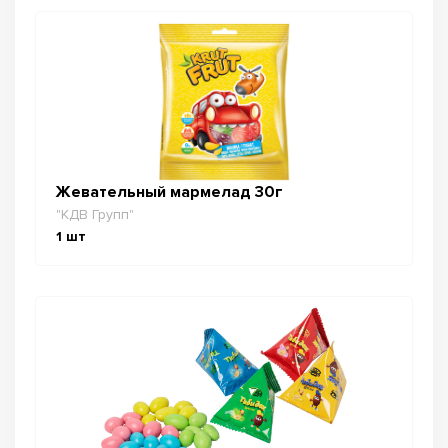
Жевательный мармелад 30г
"КДВ Групп"
1
шт