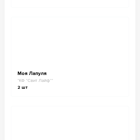
Моя Лапуля
"КФ "Свит Лайф""
2
шт