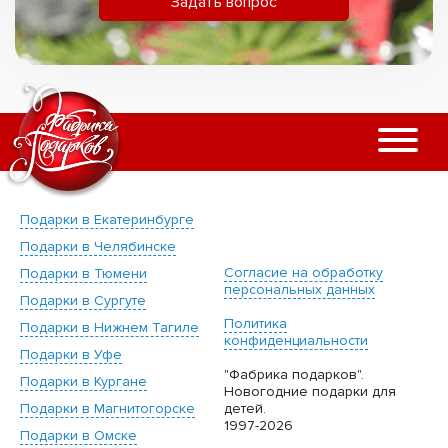
Задать вопрос
Подарки в Екатеринбурге
Подарки в Челябинске
Согласие на обработку
Подарки в Тюмени
персональных данных
Подарки в Сургуте
Политика
Подарки в Нижнем Тагиле
конфиденциальности
Подарки в Уфе
"Фабрика подарков".
Подарки в Кургане
Новогодние подарки для
Подарки в Магнитогорске
детей.
1997-2026
Подарки в Омске