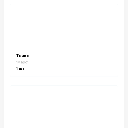
Твикс
"Марс"
1
шт