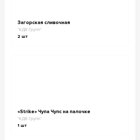
Загорская сливочная
"КДВ Групп"
2
шт
«Strike» Чупа Чупс на палочке
"КДВ Групп"
1
шт