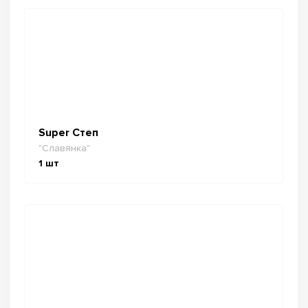
Super Степ
"Славянка"
1
шт