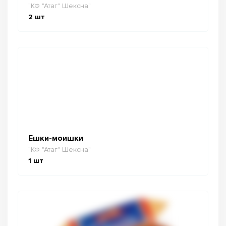
"КФ "Атаг" Шексна"
2
шт
Ешки-моишки
"КФ "Атаг" Шексна"
1
шт