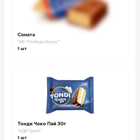
Соната
"КФ "Победа Вкуса""
1
шт
Тонди Чоко Пай 30г
"КДВ Групп"
1
шт