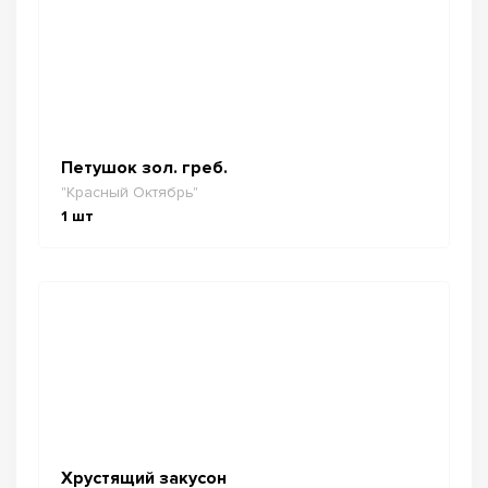
Петушок зол. греб.
"Красный Октябрь"
1
шт
Хрустящий закусон