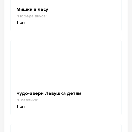
Мишки в лесу
"Победа вкуса"
1
шт
Чудо-звери Левушка детям
"Славянка"
1
шт