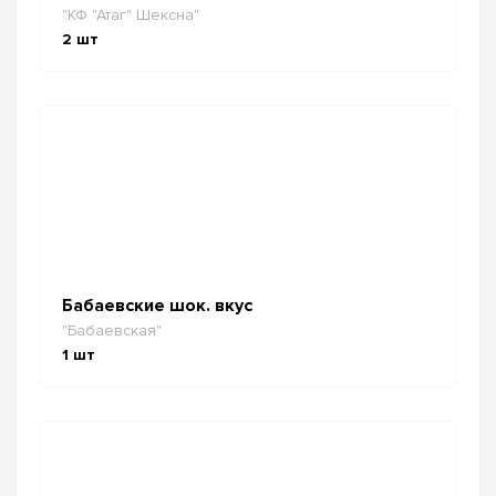
"КФ "Атаг" Шексна"
2
шт
Бабаевские шок. вкус
"Бабаевская"
1
шт