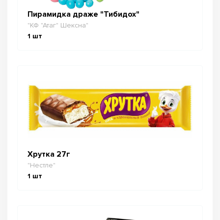
Пирамидка драже "Тибидох"
"КФ "Атаг" Шексна"
1
шт
Хрутка 27г
"Нестле"
1
шт