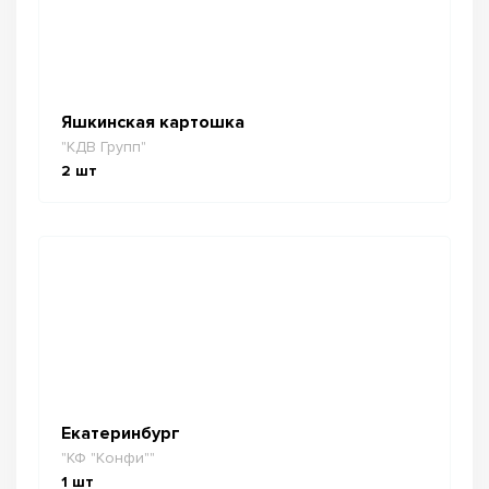
Яшкинская картошка
"КДВ Групп"
2
шт
Екатеринбург
"КФ "Конфи""
1
шт