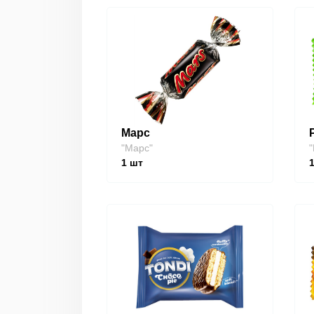
Марс
"Марс"
"
1
шт