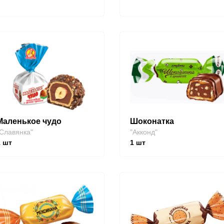
Маленькое чудо
Шоконатка
Славянка"
"Акконд"
1
шт
1
шт