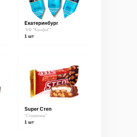
Екатеринбург
"КФ "Конфи""
1
шт
Super Степ
"Славянка"
1
шт