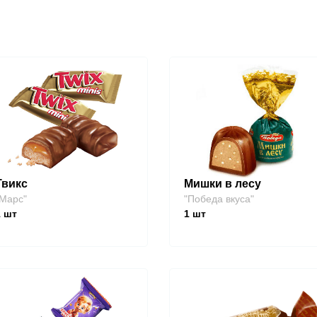
Твикс
Мишки в лесу
Марс"
"Победа вкуса"
1
шт
1
шт