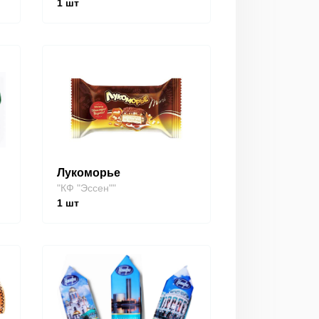
1
шт
Лукоморье
"КФ "Эссен""
1
шт