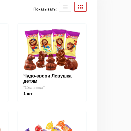
Показывать:
Чудо-звери Левушка
детям
"Славянка"
1
шт