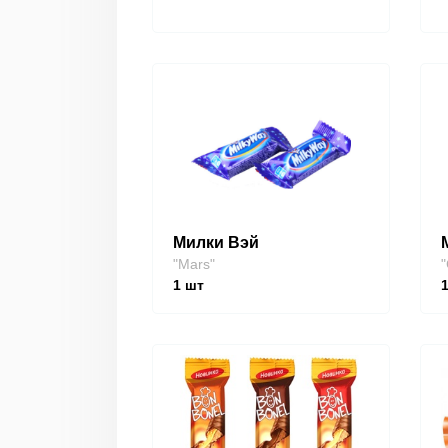
Милки Вэй
"Mars"
"
1
шт