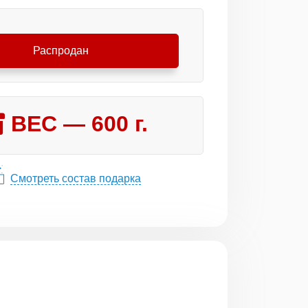
Распродан
ВЕС —
600
г.
Смотреть состав подарка