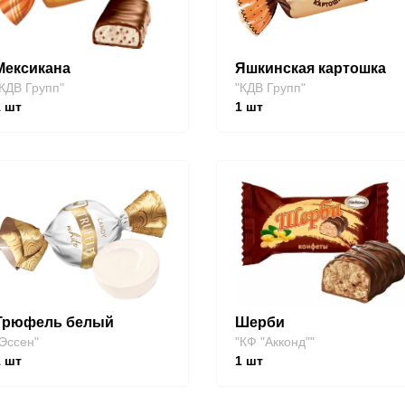
Мексикана
Яшкинская картошка
КДВ Групп"
"КДВ Групп"
1
шт
1
шт
Трюфель белый
Шерби
Эссен"
"КФ "Акконд""
1
шт
1
шт