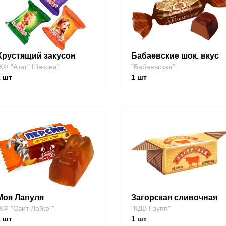
Хрустящий закусон
Бабаевские шок. вкус
КФ "Атаг" Шексна"
"Бабаевская"
1
шт
1
шт
Моя Лапуля
Загорская сливочная
КФ "Свит Лайф""
"КДВ Групп"
1
шт
1
шт