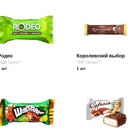
Родео
Королевский выбор
КДВ Групп"
"КФ "Эссен""
1
шт
1
шт