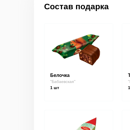
Состав подарка
Белочка
"Бабаевская"
"
1
шт