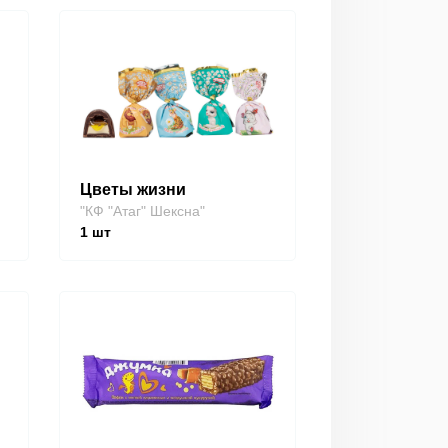
Цветы жизни
"КФ "Атаг" Шексна"
1
шт