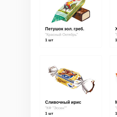
Петушок зол. греб.
"Красный Октябрь"
"
1
шт
Сливочный ирис
"КФ "Эссен""
"
1
шт