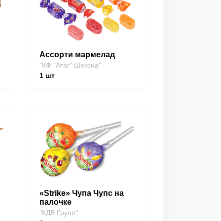
Ассорти мармелад
"КФ "Атаг" Шексна"
1
шт
«Strike» Чупа Чупс на
палочке
"КДВ Групп"