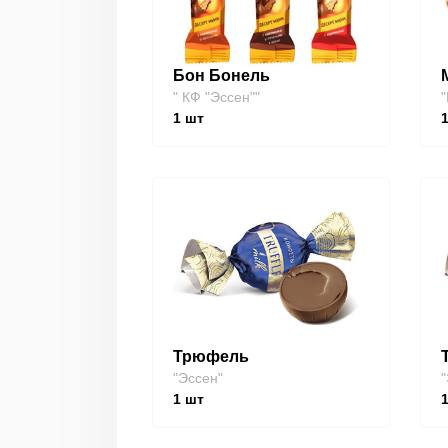
Бон Бонель
" КФ "Эссен""
"
1
шт
Трюфель
"Эссен"
"
1
шт