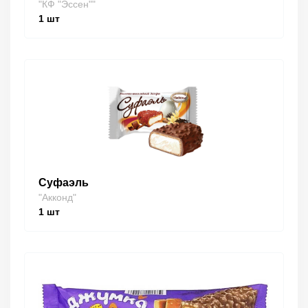
"КФ "Эссен""
1
шт
Суфаэль
"Акконд"
1
шт