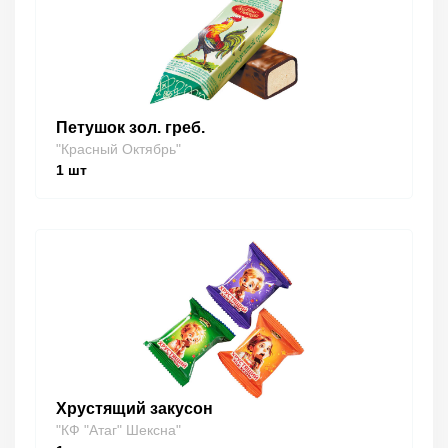
Петушок зол. греб.
"Красный Октябрь"
1
шт
Хрустящий закусон
"КФ "Атаг" Шексна"