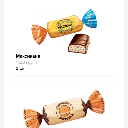
Мексикана
"КДВ Групп"
1
шт