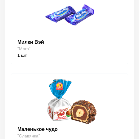
Милки Вэй
"Mars"
1
шт
Маленькое чудо
"Славянка"