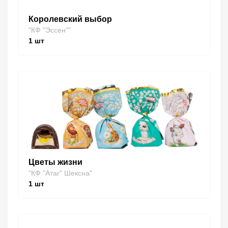
Королевский выбор
"КФ "Эссен""
1
шт
Цветы жизни
"КФ "Атаг" Шексна"
1
шт