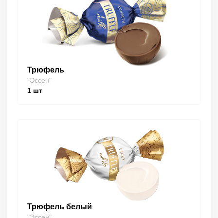
Трюфель
"Эссен"
1
шт
Трюфель белый
"Эссен"