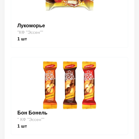
Лукоморье
"КФ "Эссен""
1
шт
Бон Бонель
" КФ "Эссен""
1
шт