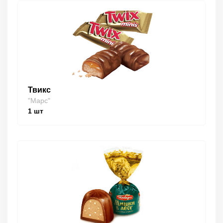
Твикс
"Марс"
1
шт