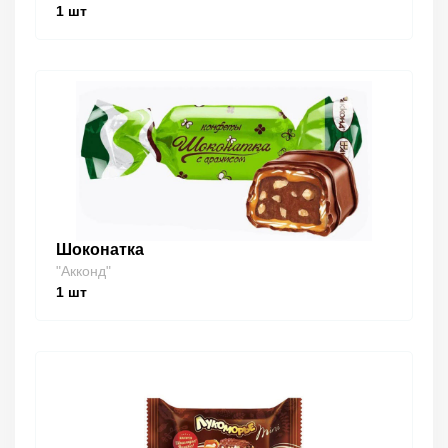
1
шт
Шоконатка
"Акконд"
1
шт