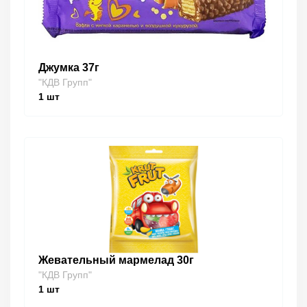
Джумка 37г
"КДВ Групп"
1
шт
Жевательный мармелад 30г
"КДВ Групп"
1
шт