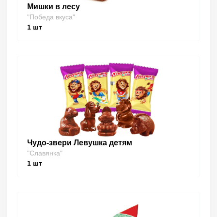
Мишки в лесу
"Победа вкуса"
1
шт
Чудо-звери Левушка детям
"Славянка"
1
шт