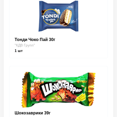
Тонди Чоко Пай 30г
"КДВ Групп"
1
шт
Шокозаврики 39г