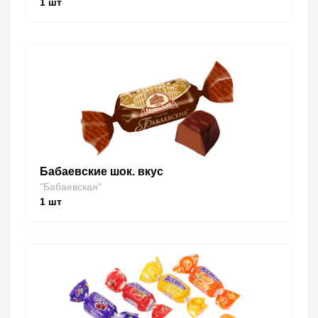
1
шт
Бабаевские шок. вкус
"Бабаевская"
1
шт