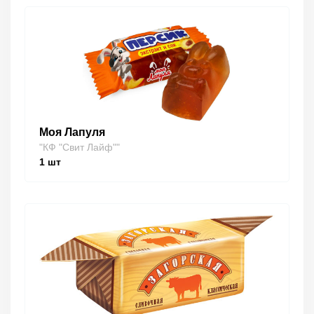
Моя Лапуля
"КФ "Свит Лайф""
1
шт