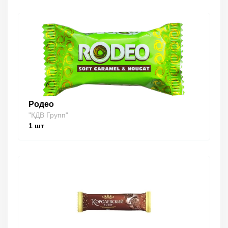
Родео
"КДВ Групп"
1
шт