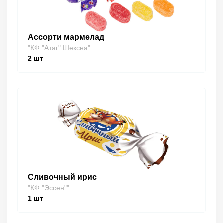
Ассорти мармелад
"КФ "Атаг" Шексна"
2
шт
Сливочный ирис
"КФ "Эссен""
1
шт