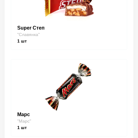
Super Степ
"Славянка"
1
шт
Марс
"Марс"
1
шт