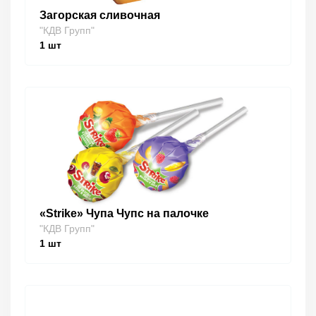
Загорская сливочная
"КДВ Групп"
1
шт
«Strike» Чупа Чупс на палочке
"КДВ Групп"
1
шт