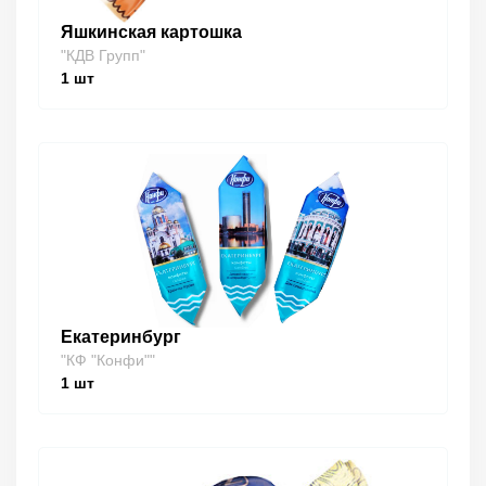
Яшкинская картошка
"КДВ Групп"
1
шт
Екатеринбург
"КФ "Конфи""
1
шт