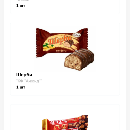
1
шт
Шерби
"КФ "Акконд""
1
шт