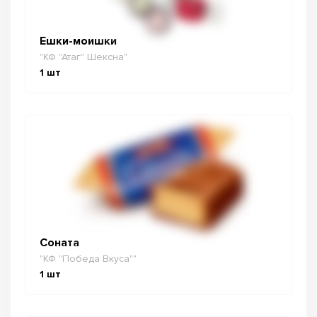
Ешки-моишки
"КФ "Атаг" Шексна"
1
шт
Соната
"КФ "Победа Вкуса""
1
шт