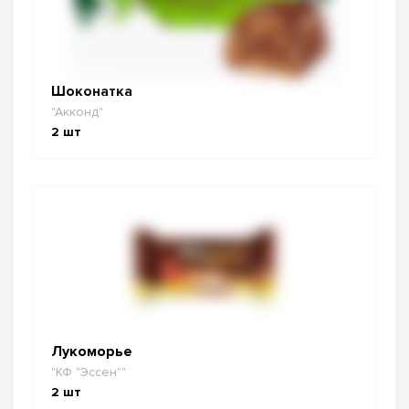
Шоконатка
"Акконд"
2
шт
Лукоморье
"КФ "Эссен""
2
шт