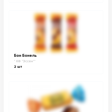
Бон Бонель
" КФ "Эссен""
2
шт