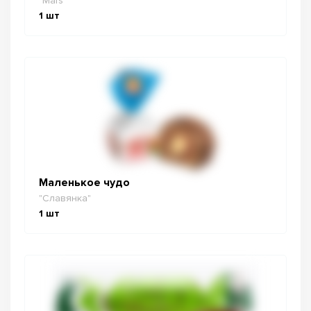
"Mars"
1
шт
Маленькое чудо
"Славянка"
1
шт