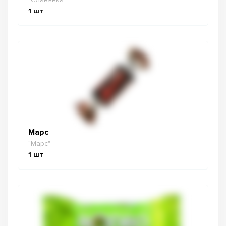
1
шт
Марс
"Марс"
1
шт