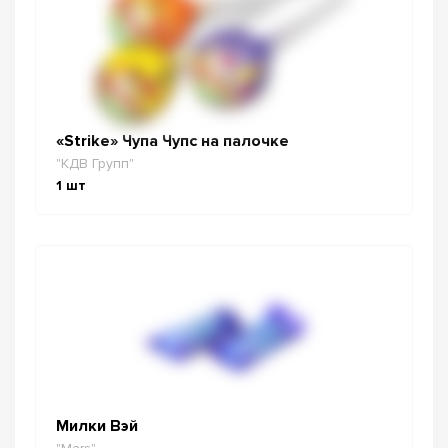
«Strike» Чупа Чупс на палочке
"КДВ Групп"
1
шт
Милки Вэй