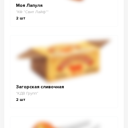
Моя Лапуля
"КФ "Свит Лайф""
2
шт
Загорская сливочная
"КДВ Групп"
2
шт