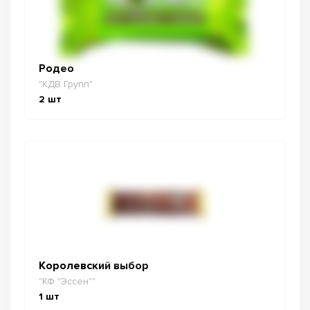
Родео
"КДВ Групп"
2
шт
Королевский выбор
"КФ "Эссен""
1
шт