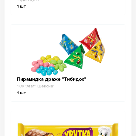
1
шт
Пирамидка драже "Тибидох"
"КФ "Атаг" Шексна"
1
шт