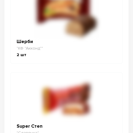
Шерби
"КФ "Акконд""
2
шт
Super Степ
"Славянка"