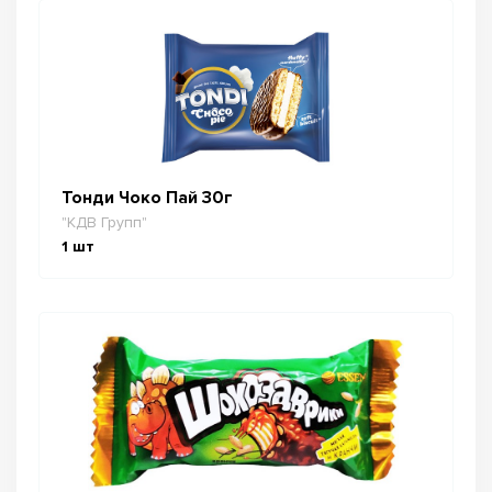
Тонди Чоко Пай 30г
"КДВ Групп"
1
шт