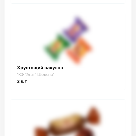
Хрустящий закусон
"КФ "Атаг" Шексна"
2
шт