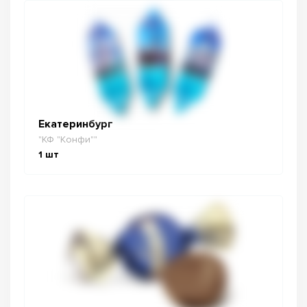
Екатеринбург
"КФ "Конфи""
1
шт