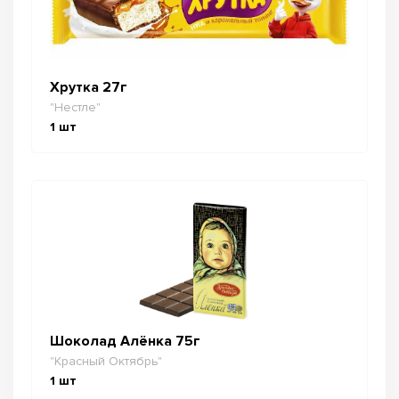
Хрутка 27г
"Нестле"
1
шт
Шоколад Алёнка 75г
"Красный Октябрь"
1
шт