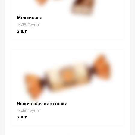
Мексикана
"КДВ Групп"
2
шт
Яшкинская картошка
"КДВ Групп"
2
шт