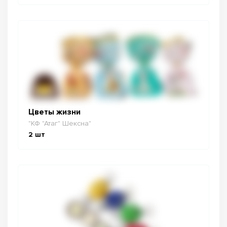
Цветы жизни
"КФ "Атаг" Шексна"
2
шт