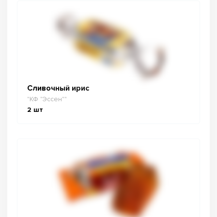
Сливочный ирис
"КФ "Эссен""
2
шт