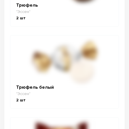
Трюфель
"Эссен"
2
шт
Трюфель белый
"Эссен"
2
шт