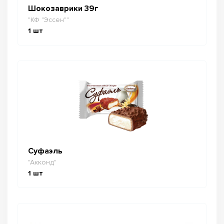
Шокозаврики 39г
"КФ "Эссен""
1
шт
Суфаэль
"Акконд"
1
шт