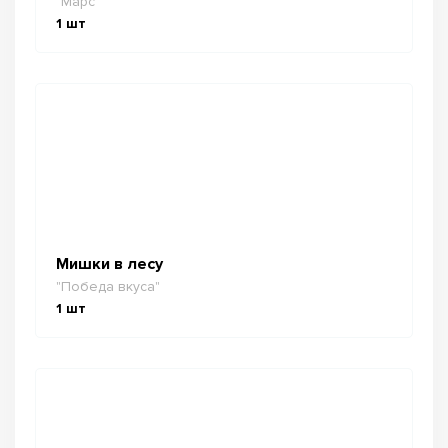
"Марс"
1
шт
Мишки в лесу
"Победа вкуса"
1
шт