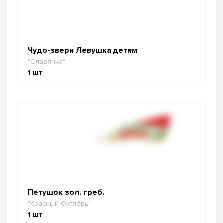
Чудо-звери Левушка детям
"Славянка"
1
шт
Петушок зол. греб.
"Красный Октябрь"
1
шт