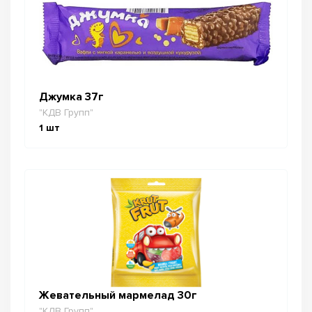
Джумка 37г
"КДВ Групп"
1
шт
Жевательный мармелад 30г
"КДВ Групп"