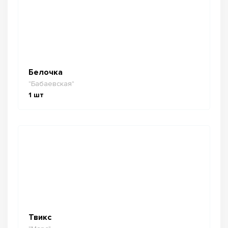
Белочка
"Бабаевская"
1
шт
Твикс