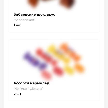
Бабаевские шок. вкус
"Бабаевская"
1
шт
Ассорти мармелад
"КФ "Атаг" Шексна"
2
шт