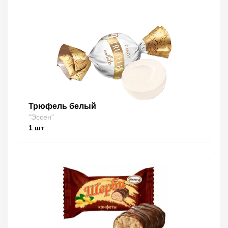
Трюфель белый
"Эссен"
1
шт