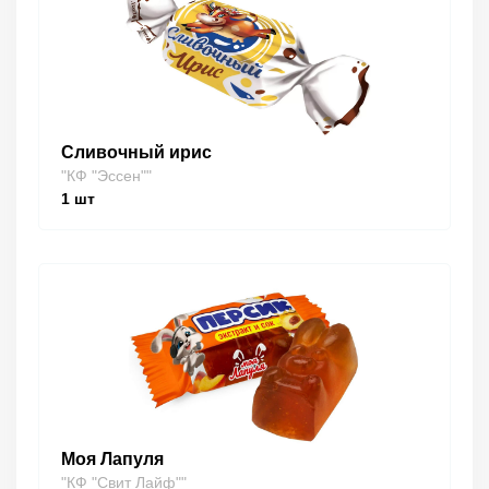
Сливочный ирис
"КФ "Эссен""
1
шт
Моя Лапуля
"КФ "Свит Лайф""