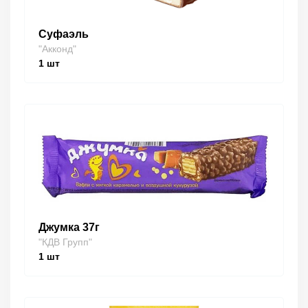
Суфаэль
"Акконд"
1
шт
Джумка 37г
"КДВ Групп"
1
шт