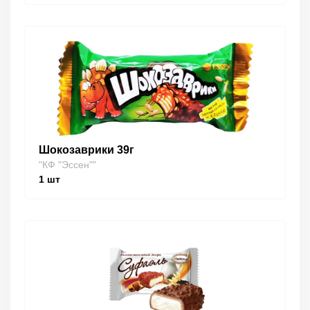
Шокозаврики 39г
"КФ "Эссен""
1
шт