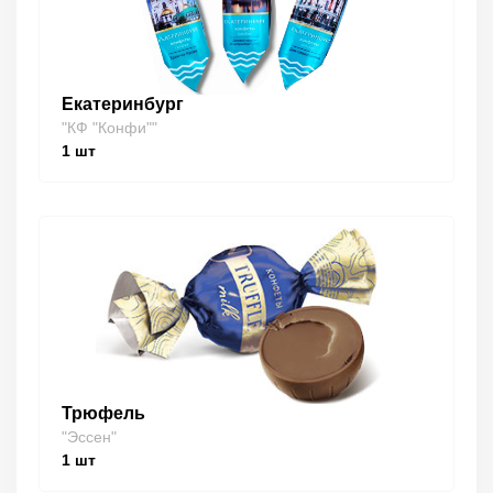
Екатеринбург
"КФ "Конфи""
1
шт
Трюфель
"Эссен"
1
шт