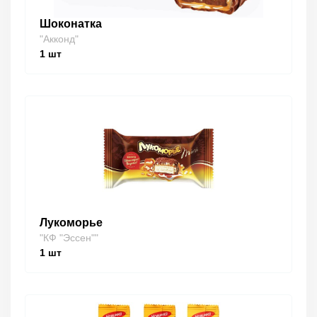
Шоконатка
"Акконд"
1
шт
Лукоморье
"КФ "Эссен""
1
шт