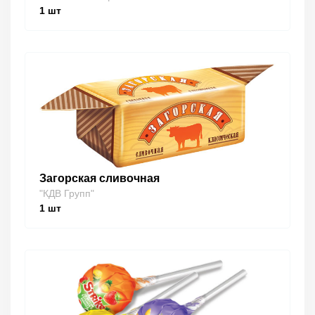
1
шт
Загорская сливочная
"КДВ Групп"
1
шт