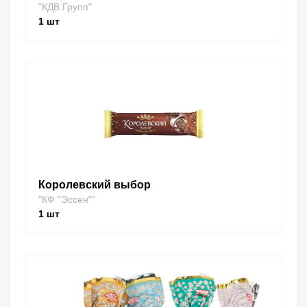
"КДВ Групп"
1
шт
Королевский выбор
"КФ "Эссен""
1
шт