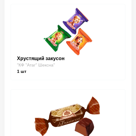
Хрустящий закусон
"КФ "Атаг" Шексна"
1
шт