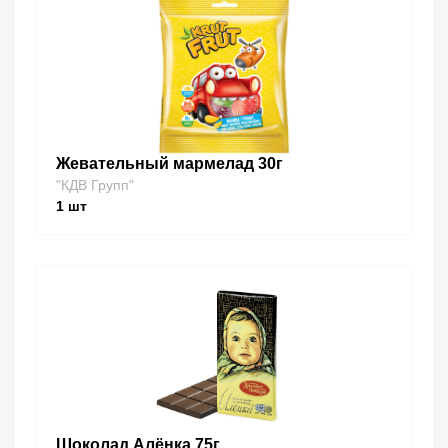
Жевательный мармелад 30г
"КДВ Групп"
1
шт
Шоколад Алёнка 75г