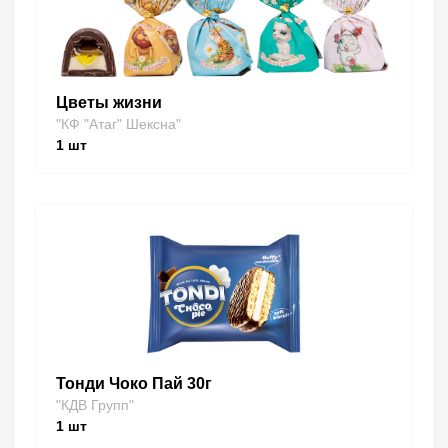
Цветы жизни
"КФ "Атаг" Шексна"
1
шт
Тонди Чоко Пай 30г
"КДВ Групп"
1
шт