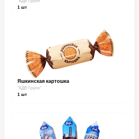
"КДВ Групп"
1
шт
Яшкинская картошка
"КДВ Групп"
1
шт