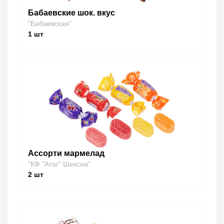
Бабаевские шок. вкус
"Бабаевская"
1
шт
Ассорти мармелад
"КФ "Атаг" Шексна"
2
шт