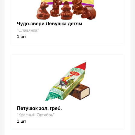
Чудо-звери Левушка детям
"Славянка"
1
шт
Петушок зол. греб.
"Красный Октябрь"
1
шт