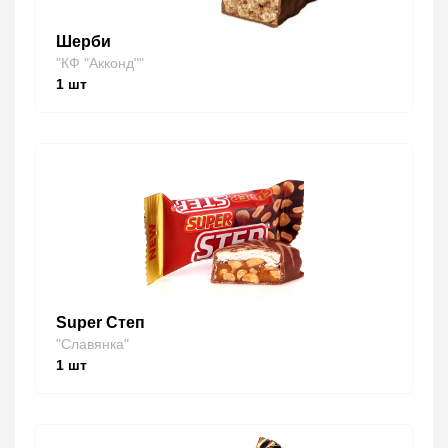
Шерби
"КФ "Акконд""
1
шт
Super Степ
"Славянка"
1
шт