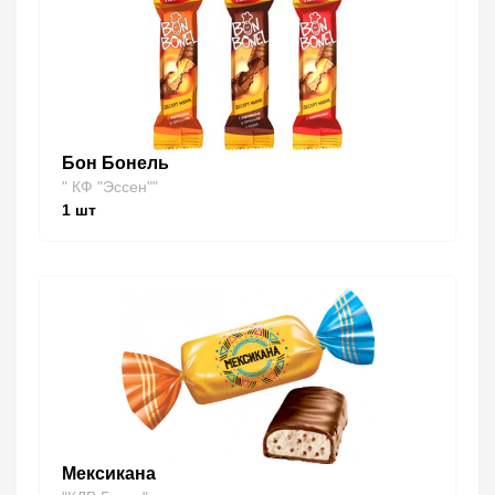
Бон Бонель
" КФ "Эссен""
1
шт
Мексикана