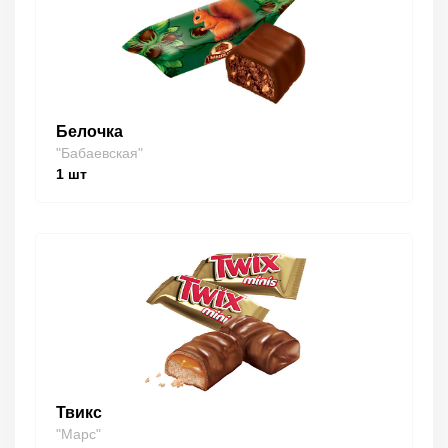
Белочка
"Бабаевская"
1
шт
Твикс
"Марс"