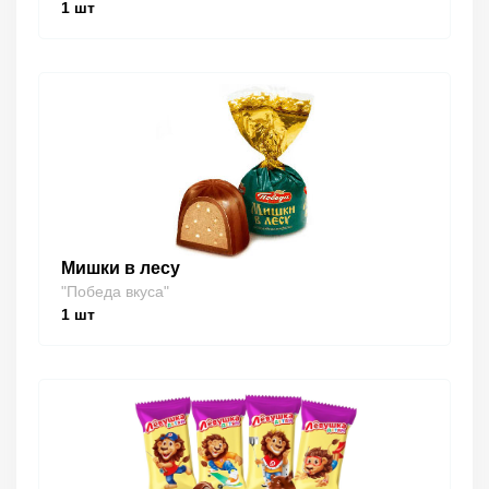
1
шт
Мишки в лесу
"Победа вкуса"
1
шт