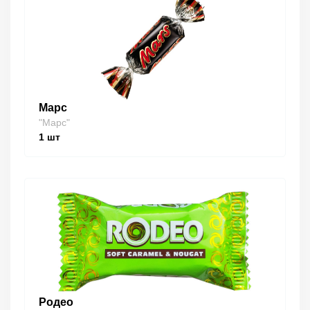
Марс
"Марс"
1
шт
Родео