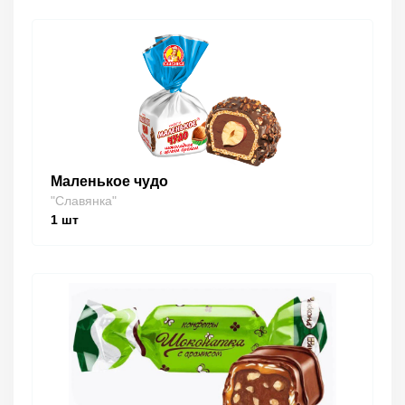
Маленькое чудо
"Славянка"
1
шт