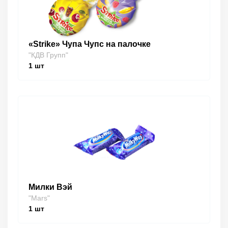
«Strike» Чупа Чупс на палочке
"КДВ Групп"
1
шт
Милки Вэй
"Mars"
1
шт