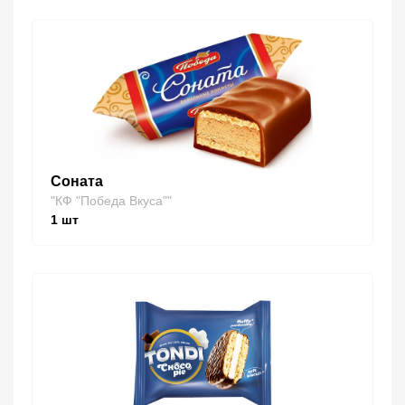
Соната
"КФ "Победа Вкуса""
1
шт