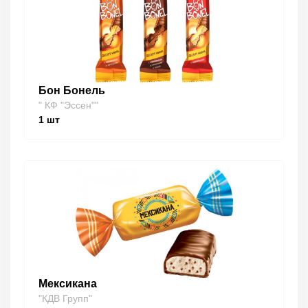
Бон Бонель
" КФ "Эссен""
1
шт
Мексикана
"КДВ Групп"