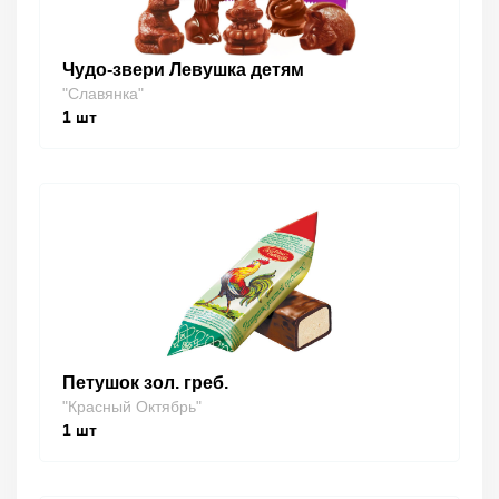
Чудо-звери Левушка детям
"Славянка"
1
шт
Петушок зол. греб.
"Красный Октябрь"
1
шт