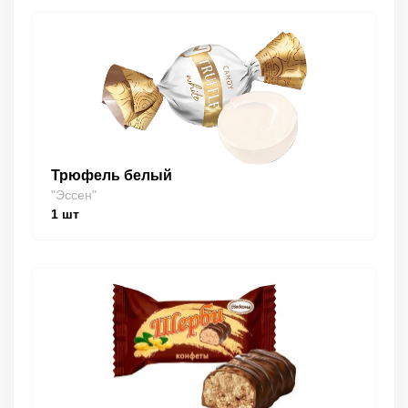
Трюфель белый
"Эссен"
1
шт