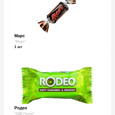
Марс
"Марс"
1
шт
Родео
"КДВ Групп"