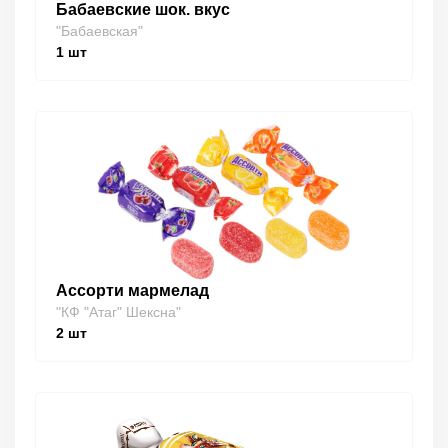
Бабаевские шок. вкус
"Бабаевская"
1
шт
Ассорти мармелад
"КФ "Атаг" Шексна"
2
шт