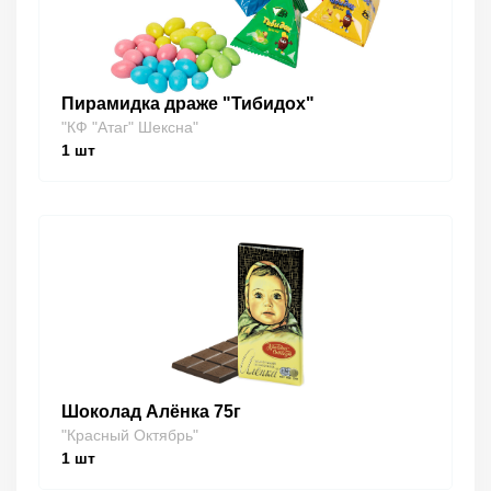
Пирамидка драже "Тибидох"
"КФ "Атаг" Шексна"
1
шт
Шоколад Алёнка 75г
"Красный Октябрь"
1
шт