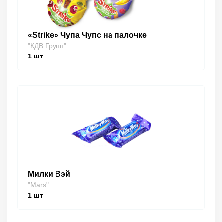
«Strike» Чупа Чупс на палочке
"КДВ Групп"
1
шт
Милки Вэй
"Mars"
1
шт