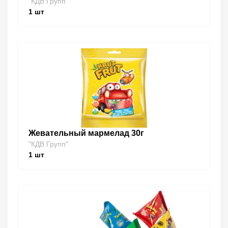
"КДВ Групп"
1
шт
Жевательный мармелад 30г
"КДВ Групп"
1
шт