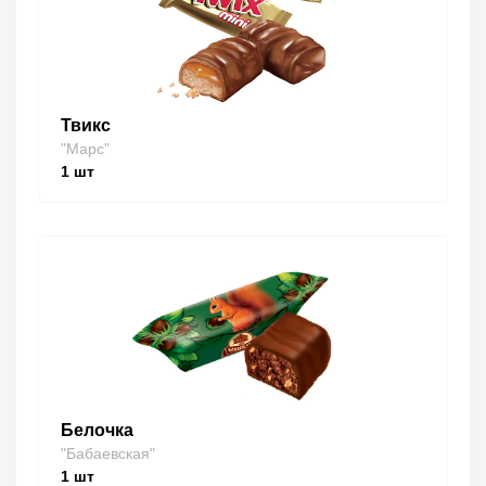
Твикс
"Марс"
1
шт
Белочка
"Бабаевская"
1
шт