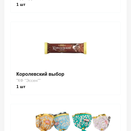
1
шт
Королевский выбор
"КФ "Эссен""
1
шт