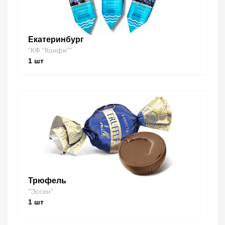
Екатеринбург
"КФ "Конфи""
1
шт
Трюфель
"Эссен"
1
шт