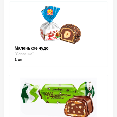
Маленькое чудо
"Славянка"
1
шт