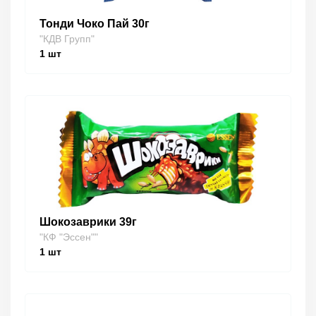
Тонди Чоко Пай 30г
"КДВ Групп"
1
шт
Шокозаврики 39г
"КФ "Эссен""
1
шт