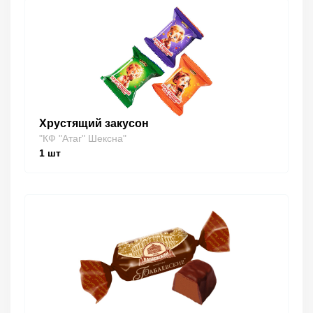
Хрустящий закусон
"КФ "Атаг" Шексна"
1
шт