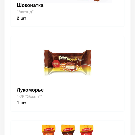
Шоконатка
"Акконд"
2
шт
Лукоморье
"КФ "Эссен""
1
шт