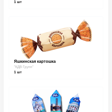
1
шт
Яшкинская картошка
"КДВ Групп"
1
шт