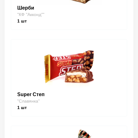
Шерби
"КФ "Акконд""
1
шт
Super Степ
"Славянка"
1
шт