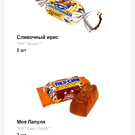
Сливочный ирис
"КФ "Эссен""
2
шт
Моя Лапуля
"КФ "Свит Лайф""
2
шт