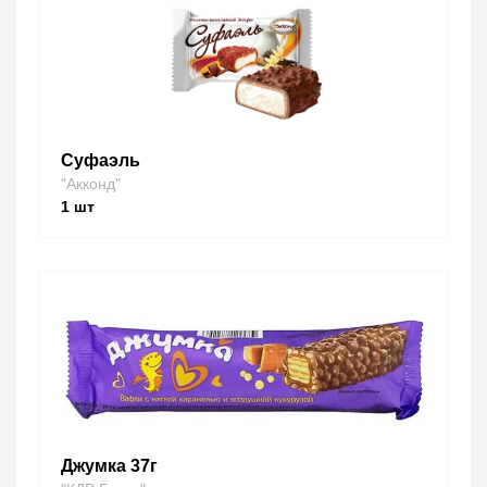
Суфаэль
"Акконд"
1
шт
Джумка 37г