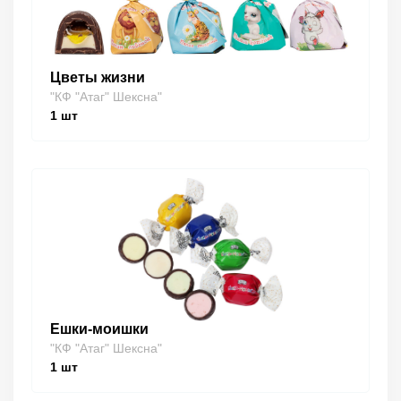
Цветы жизни
"КФ "Атаг" Шексна"
1
шт
Ешки-моишки
"КФ "Атаг" Шексна"
1
шт