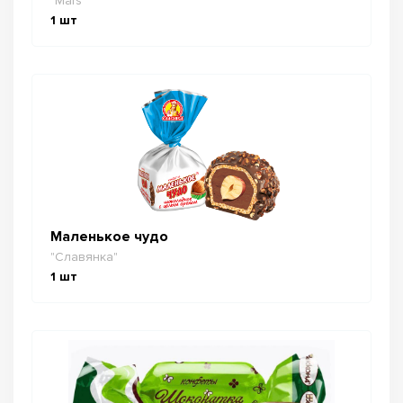
"Mars"
1
шт
Маленькое чудо
"Славянка"
1
шт