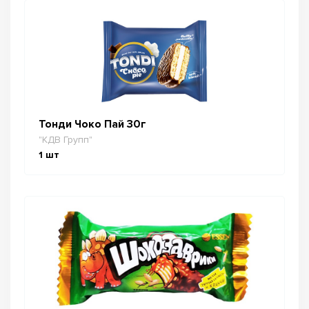
Тонди Чоко Пай 30г
"КДВ Групп"
1
шт