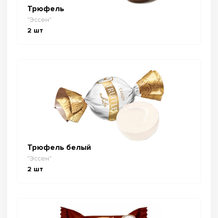
Трюфель
"Эссен"
2
шт
Трюфель белый
"Эссен"
2
шт