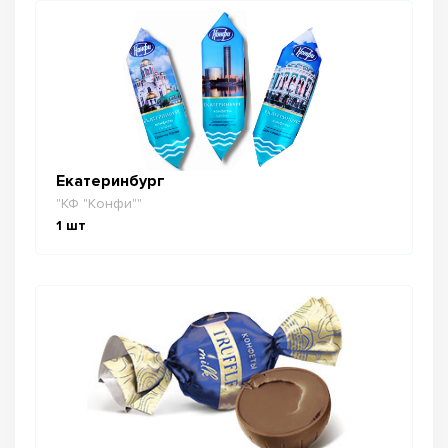
Екатеринбург
"КФ "Конфи""
1
шт