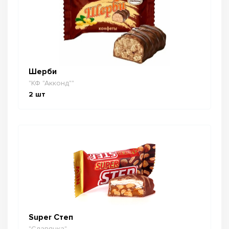
Шерби
"КФ "Акконд""
2
шт
Super Степ
"Славянка"