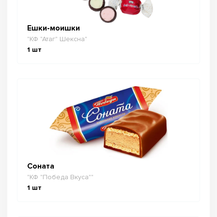
Ешки-моишки
"КФ "Атаг" Шексна"
1
шт
Соната
"КФ "Победа Вкуса""
1
шт