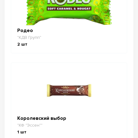
Родео
"КДВ Групп"
2
шт
Королевский выбор
"КФ "Эссен""
1
шт