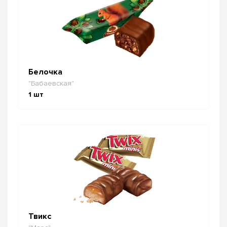
Белочка
"Бабаевская"
1
шт
Твикс