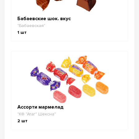
Бабаевские шок. вкус
"Бабаевская"
1
шт
Ассорти мармелад
"КФ "Атаг" Шексна"
2
шт