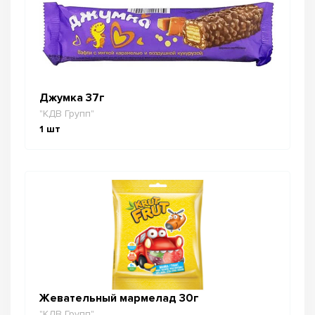
Джумка 37г
"КДВ Групп"
1
шт
Жевательный мармелад 30г
"КДВ Групп"