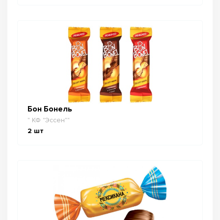
Бон Бонель
" КФ "Эссен""
2
шт