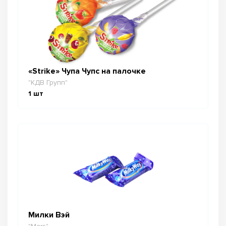
«Strike» Чупа Чупс на палочке
"КДВ Групп"
1
шт
Милки Вэй