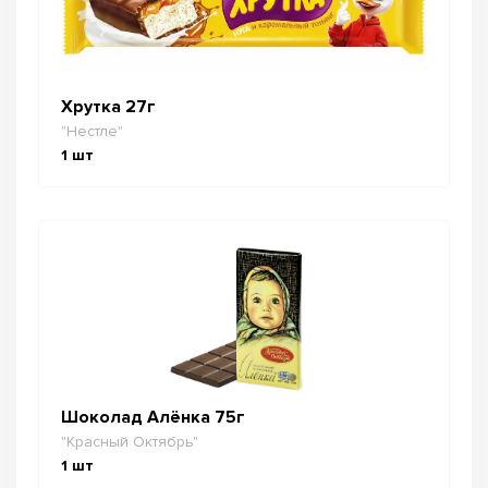
Хрутка 27г
"Нестле"
1
шт
Шоколад Алёнка 75г
"Красный Октябрь"
1
шт