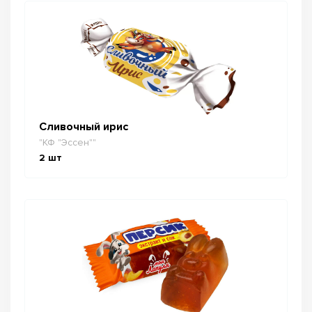
Сливочный ирис
"КФ "Эссен""
2
шт