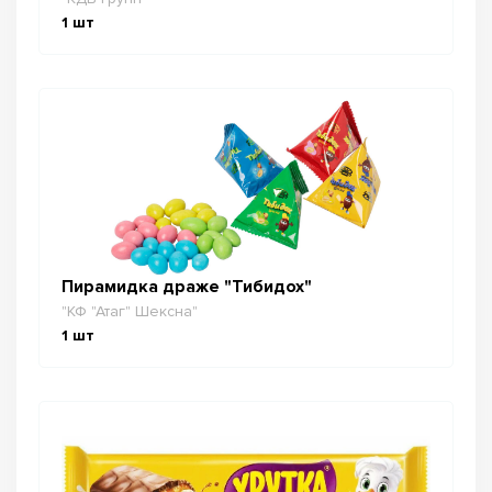
1
шт
Пирамидка драже "Тибидох"
"КФ "Атаг" Шексна"
1
шт