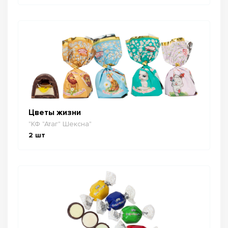
Цветы жизни
"КФ "Атаг" Шексна"
2
шт