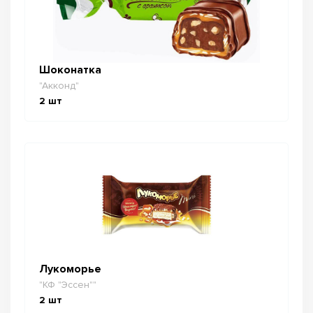
Шоконатка
"Акконд"
2
шт
Лукоморье
"КФ "Эссен""
2
шт