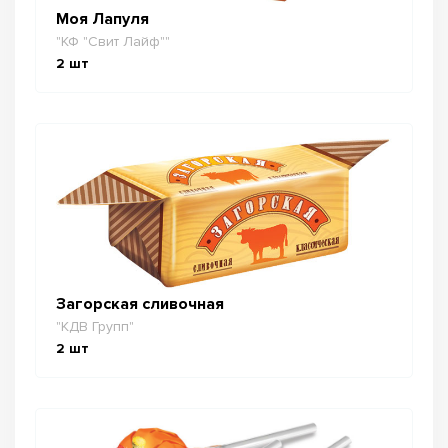
Моя Лапуля
"КФ "Свит Лайф""
2
шт
Загорская сливочная
"КДВ Групп"
2
шт