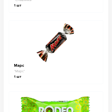
1
шт
Марс
"Марс"
1
шт