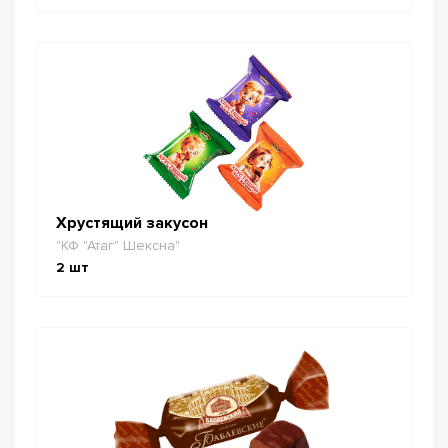
Хрустящий закусон
"КФ "Атаг" Шексна"
2
шт