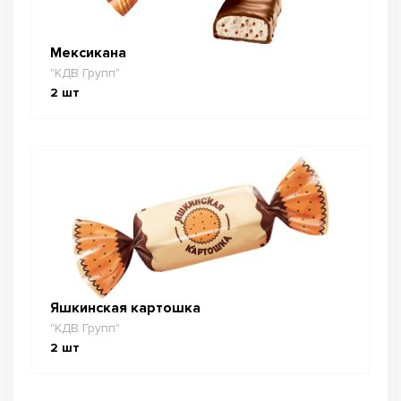
Мексикана
"КДВ Групп"
2
шт
Яшкинская картошка
"КДВ Групп"
2
шт