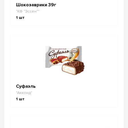
Шокозаврики 39г
"КФ "Эссен""
1
шт
Суфаэль
"Акконд"
1
шт