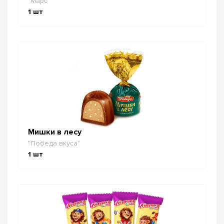
"Марс"
1
шт
Мишки в лесу
"Победа вкуса"
1
шт