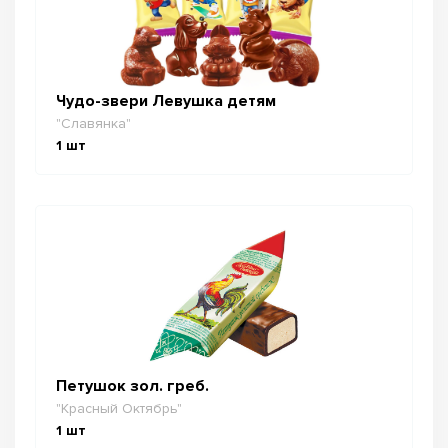
Чудо-звери Левушка детям
"Славянка"
1
шт
Петушок зол. греб.
"Красный Октябрь"
1
шт