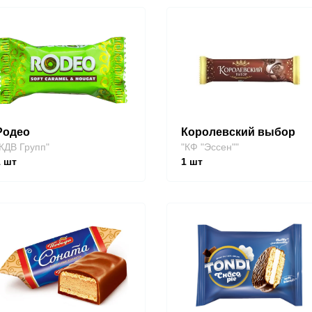
Родео
Королевский выбор
КДВ Групп"
"КФ "Эссен""
1
шт
1
шт