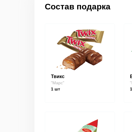
Состав подарка
Твикс
"Марс"
"
1
шт