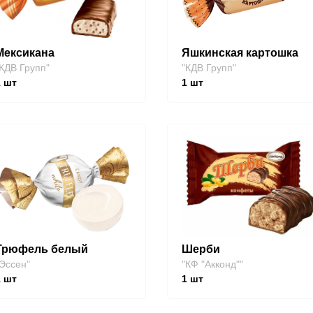
Мексикана
Яшкинская картошка
КДВ Групп"
"КДВ Групп"
1
шт
1
шт
Трюфель белый
Шерби
Эссен"
"КФ "Акконд""
1
шт
1
шт