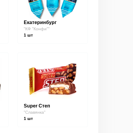
Екатеринбург
"КФ "Конфи""
1
шт
Super Степ
"Славянка"
1
шт