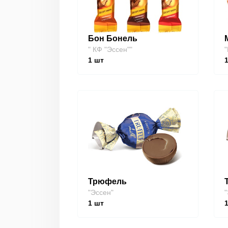
Бон Бонель
" КФ "Эссен""
"
1
шт
Трюфель
"Эссен"
"
1
шт