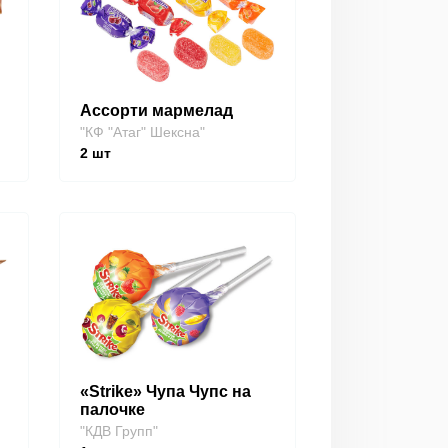
Ассорти мармелад
"КФ "Атаг" Шексна"
2
шт
«Strike» Чупа Чупс на
палочке
"КДВ Групп"