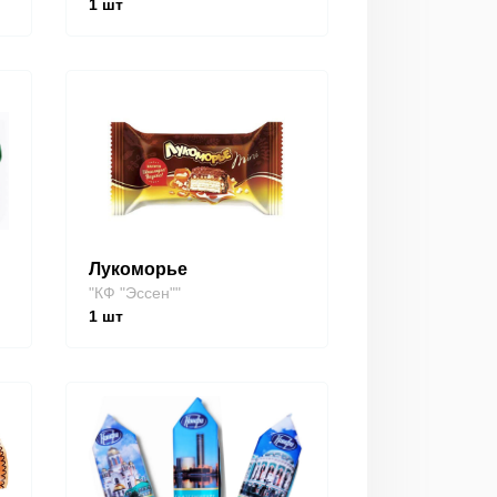
1
шт
Лукоморье
"КФ "Эссен""
1
шт