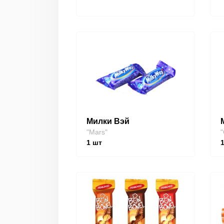
Милки Вэй
"Mars"
"
1
шт