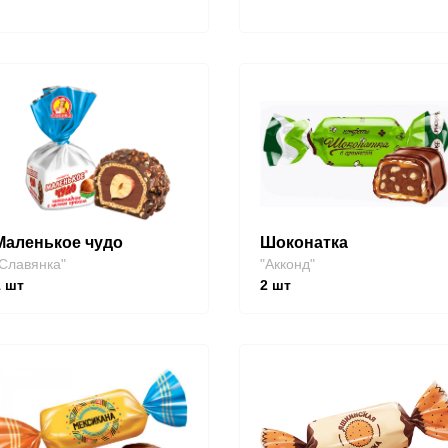
Маленькое чудо
Шоконатка
Славянка"
"Акконд"
1
шт
2
шт