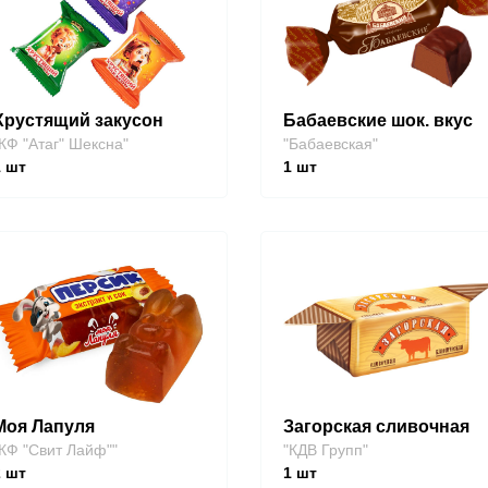
Хрустящий закусон
Бабаевские шок. вкус
КФ "Атаг" Шексна"
"Бабаевская"
1
шт
1
шт
Моя Лапуля
Загорская сливочная
КФ "Свит Лайф""
"КДВ Групп"
2
шт
1
шт