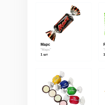
Марс
"Марс"
"
1
шт