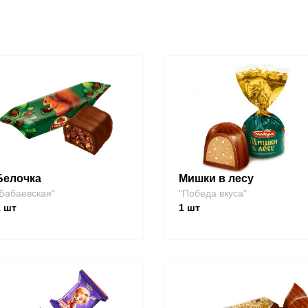
Белочка
Мишки в лесу
Бабаевская"
"Победа вкуса"
1
шт
1
шт