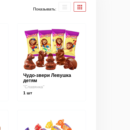
Показывать:
Чудо-звери Левушка
детям
"Славянка"
1
шт