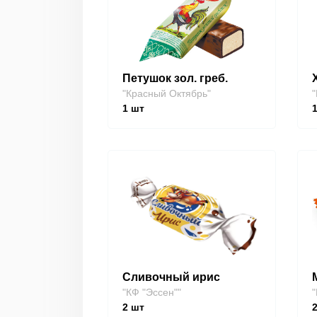
Петушок зол. греб.
"Красный Октябрь"
"
1
шт
Сливочный ирис
"КФ "Эссен""
"
2
шт