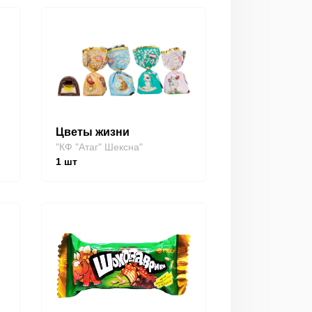
Цветы жизни
"КФ "Атаг" Шексна"
1
шт