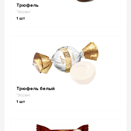
Трюфель
"Эссен"
1
шт
Трюфель белый
"Эссен"
1
шт