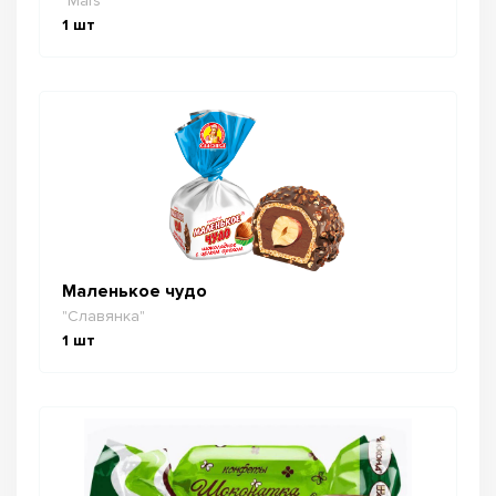
"Mars"
1
шт
Маленькое чудо
"Славянка"
1
шт