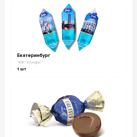
Екатеринбург
"КФ "Конфи""
1
шт