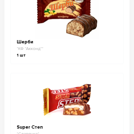
Шерби
"КФ "Акконд""
1
шт
Super Степ
"Славянка"