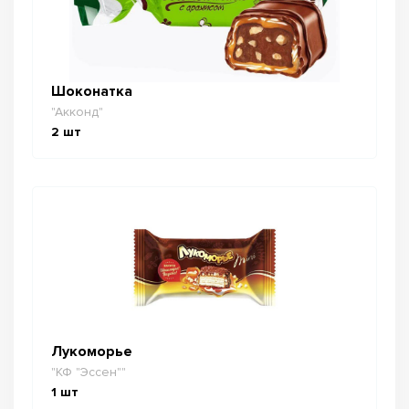
Шоконатка
"Акконд"
2
шт
Лукоморье
"КФ "Эссен""
1
шт