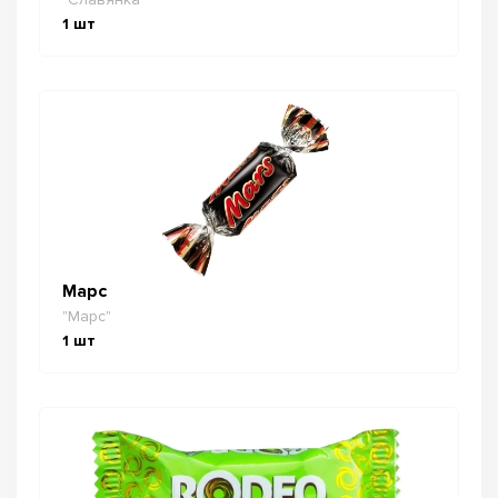
1
шт
Марс
"Марс"
1
шт