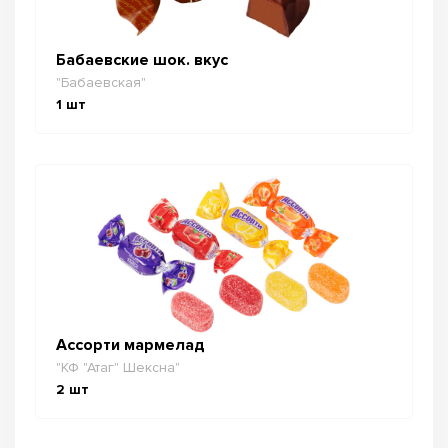
Бабаевские шок. вкус
"Бабаевская"
1
шт
Ассорти мармелад
"КФ "Атаг" Шексна"
2
шт