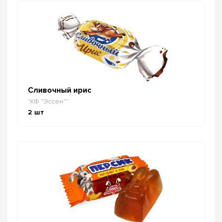
Сливочный ирис
"КФ "Эссен""
2
шт