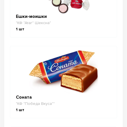
Ешки-моишки
"КФ "Атаг" Шексна"
1
шт
Соната
"КФ "Победа Вкуса""
1
шт