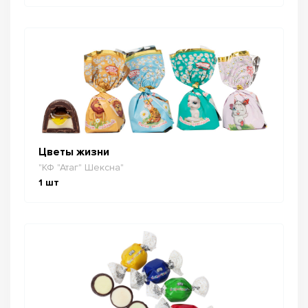
Цветы жизни
"КФ "Атаг" Шексна"
1
шт