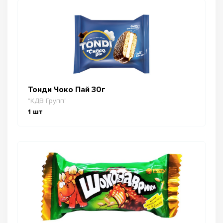
Тонди Чоко Пай 30г
"КДВ Групп"
1
шт