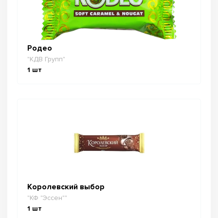
Родео
"КДВ Групп"
1
шт
Королевский выбор
"КФ "Эссен""
1
шт