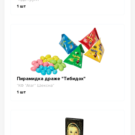
1
шт
Пирамидка драже "Тибидох"
"КФ "Атаг" Шексна"
1
шт