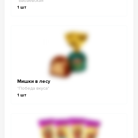
"Бабаевская"
1
шт
Мишки в лесу
"Победа вкуса"
1
шт