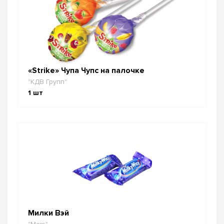
«Strike» Чупа Чупс на палочке
"КДВ Групп"
1
шт
Милки Вэй