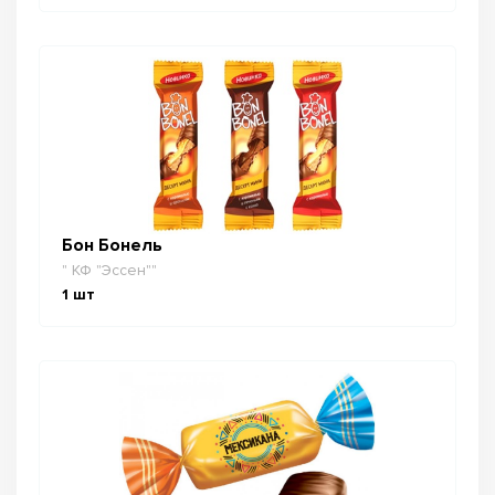
Бон Бонель
" КФ "Эссен""
1
шт