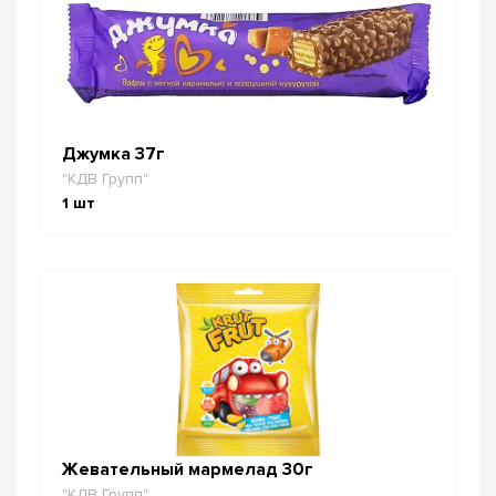
Джумка 37г
"КДВ Групп"
1
шт
Жевательный мармелад 30г
"КДВ Групп"