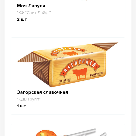
Моя Лапуля
"КФ "Свит Лайф""
2
шт
Загорская сливочная
"КДВ Групп"
1
шт