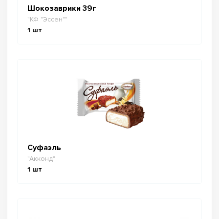
Шокозаврики 39г
"КФ "Эссен""
1
шт
Суфаэль
"Акконд"
1
шт