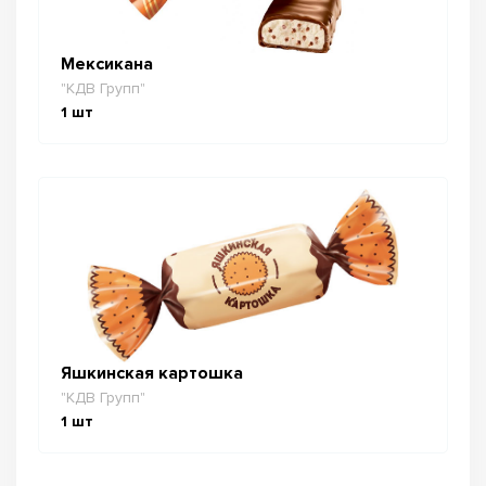
Мексикана
"КДВ Групп"
1
шт
Яшкинская картошка
"КДВ Групп"
1
шт