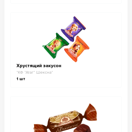
Хрустящий закусон
"КФ "Атаг" Шексна"
1
шт