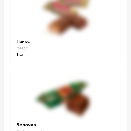
Твикс
"Марс"
1
шт
Белочка