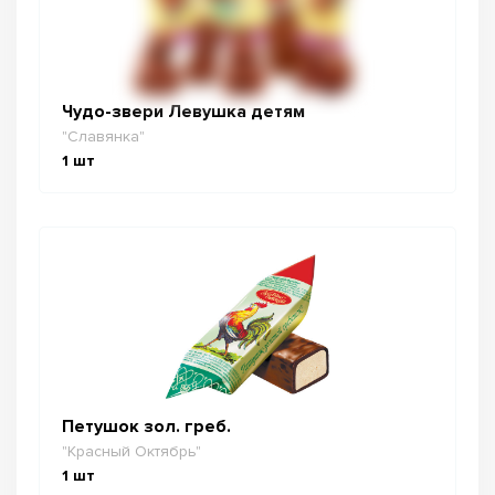
Чудо-звери Левушка детям
"Славянка"
1
шт
Петушок зол. греб.
"Красный Октябрь"
1
шт