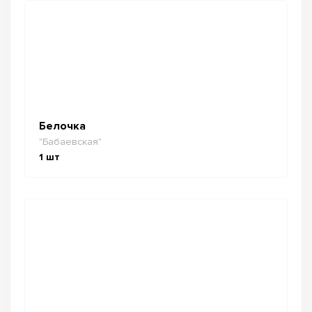
Белочка
"Бабаевская"
1
шт