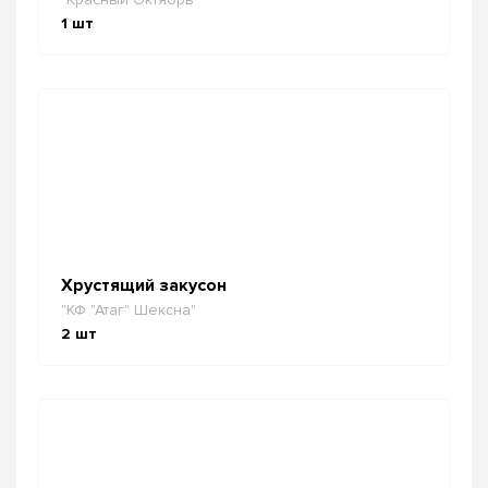
1
шт
Хрустящий закусон
"КФ "Атаг" Шексна"
2
шт