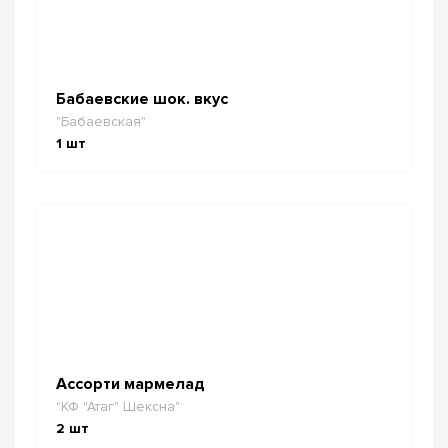
Бабаевские шок. вкус
"Бабаевская"
1
шт
Ассорти мармелад
"КФ "Атаг" Шексна"
2
шт