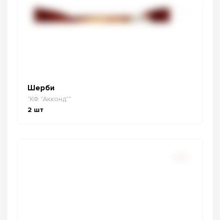
Шерби
"КФ "Акконд""
2
шт