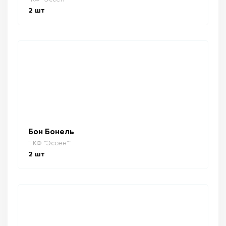
2
шт
Бон Бонель
" КФ "Эссен""
2
шт