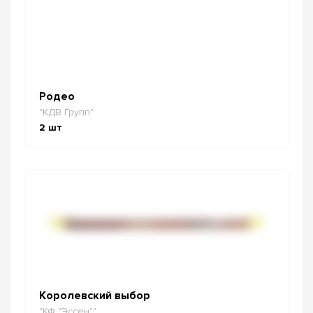
Родео
"КДВ Групп"
2
шт
Королевский выбор
"КФ "Эссен""