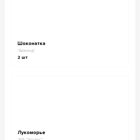
Шоконатка
"Акконд"
2
шт
Лукоморье
"КФ "Эссен""