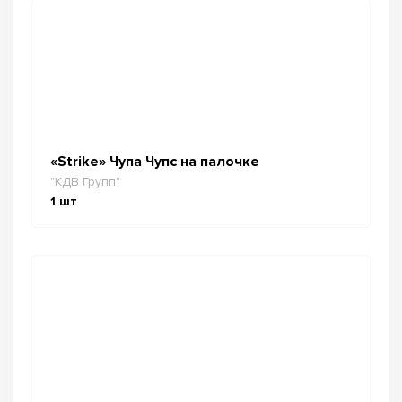
«Strike» Чупа Чупс на палочке
"КДВ Групп"
1
шт