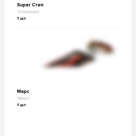
Super Степ
"Славянка"
1
шт
Марс
"Марс"
1
шт