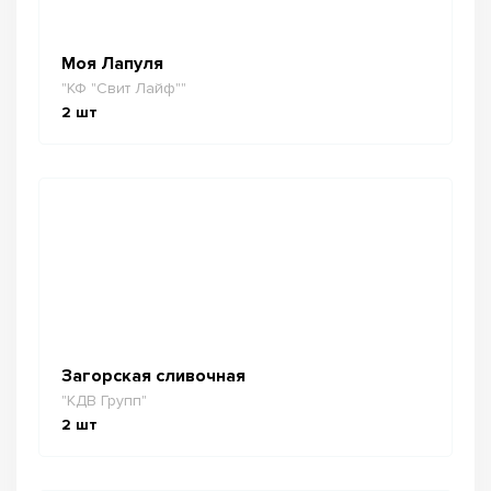
Моя Лапуля
"КФ "Свит Лайф""
2
шт
Загорская сливочная
"КДВ Групп"
2
шт