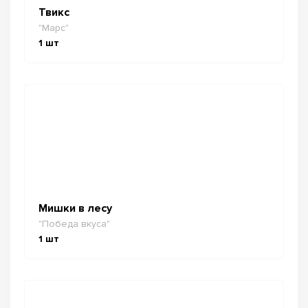
Твикс
"Марс"
1
шт
Мишки в лесу
"Победа вкуса"
1
шт