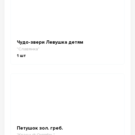
Чудо-звери Левушка детям
"Славянка"
1
шт
Петушок зол. греб.
"Красный Октябрь"