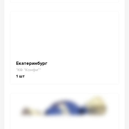
Екатеринбург
"КФ "Конфи""
1
шт