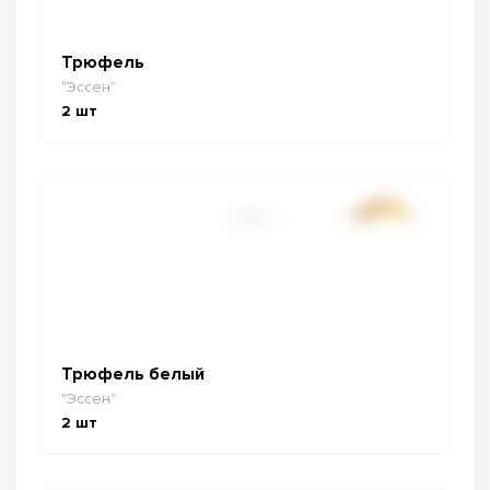
Трюфель
"Эссен"
2
шт
Трюфель белый
"Эссен"
2
шт