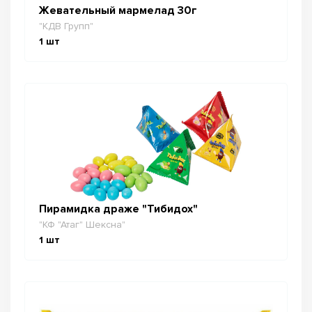
Жевательный мармелад 30г
"КДВ Групп"
1
шт
Пирамидка драже "Тибидох"
"КФ "Атаг" Шексна"
1
шт