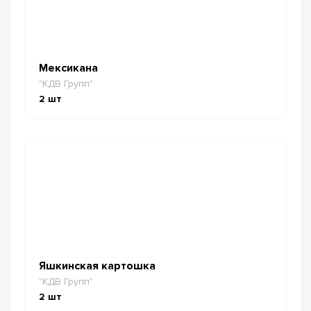
Мексикана
"КДВ Групп"
2
шт
Яшкинская картошка
"КДВ Групп"
2
шт