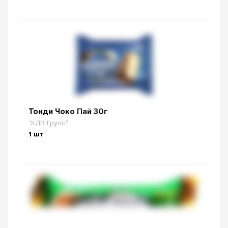
Тонди Чоко Пай 30г
"КДВ Групп"
1
шт