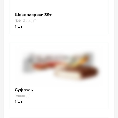
Шокозаврики 39г
"КФ "Эссен""
1
шт
Суфаэль
"Акконд"
1
шт