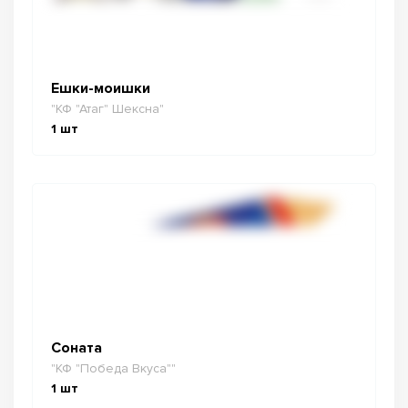
Ешки-моишки
"КФ "Атаг" Шексна"
1
шт
Соната
"КФ "Победа Вкуса""
1
шт