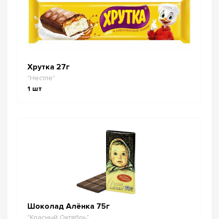
Хрутка 27г
"Нестле"
1
шт
Шоколад Алёнка 75г
"Красный Октябрь"