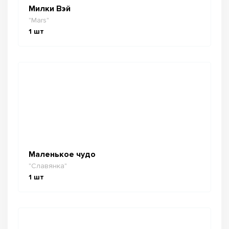
Милки Вэй
"Mars"
1
шт
Маленькое чудо
"Славянка"
1
шт