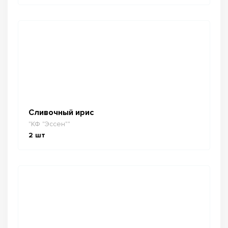
Сливочный ирис
"КФ "Эссен""
2
шт