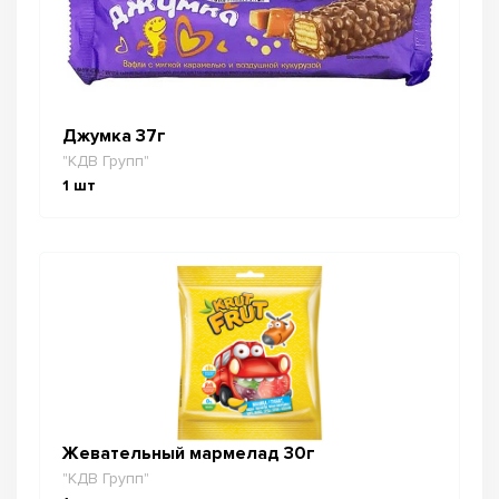
Джумка 37г
"КДВ Групп"
1
шт
Жевательный мармелад 30г
"КДВ Групп"