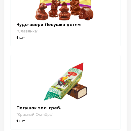
Чудо-звери Левушка детям
"Славянка"
1
шт
Петушок зол. греб.
"Красный Октябрь"
1
шт