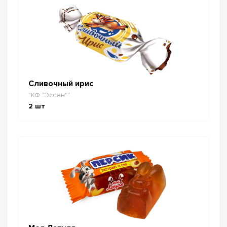
Сливочный ирис
"КФ "Эссен""
2
шт