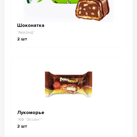
Шоконатка
"Акконд"
2
шт
Лукоморье
"КФ "Эссен""
2
шт