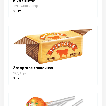
Моя Лапуля
"КФ "Свит Лайф""
2
шт
Загорская сливочная
"КДВ Групп"
2
шт