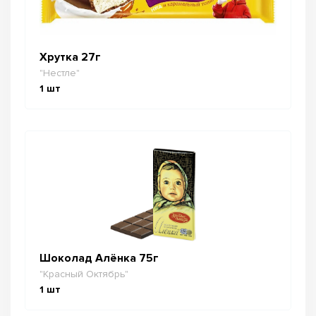
Хрутка 27г
"Нестле"
1
шт
Шоколад Алёнка 75г
"Красный Октябрь"
1
шт