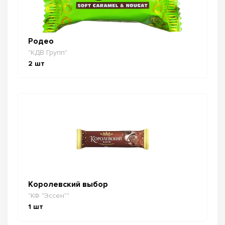
Родео
"КДВ Групп"
2
шт
Королевский выбор
"КФ "Эссен""
1
шт