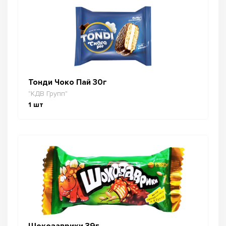
Тонди Чоко Пай 30г
"КДВ Групп"
1
шт
Шокозаврики 39г