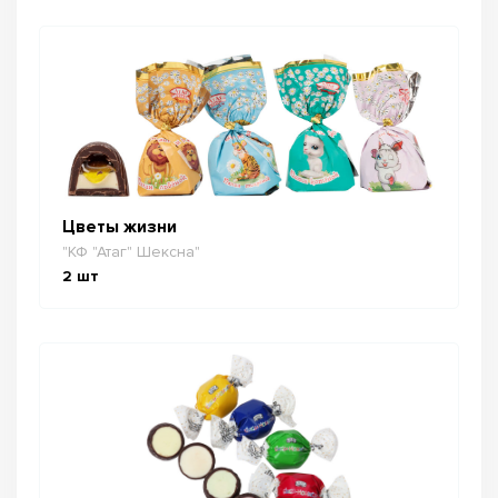
Цветы жизни
"КФ "Атаг" Шексна"
2
шт