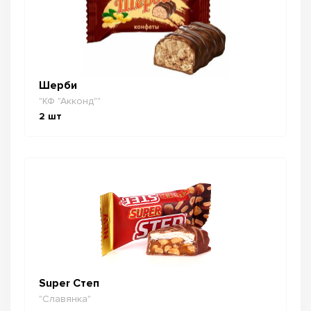
Шерби
"КФ "Акконд""
2
шт
Super Степ
"Славянка"