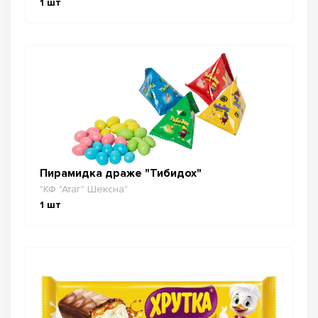
1
шт
Пирамидка драже "Тибидох"
"КФ "Атаг" Шексна"
1
шт