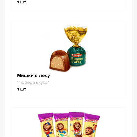
1
шт
Мишки в лесу
"Победа вкуса"
1
шт