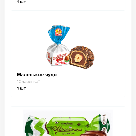
1
шт
Маленькое чудо
"Славянка"
1
шт