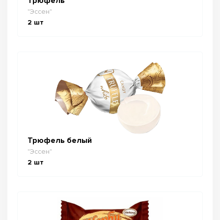
Трюфель
"Эссен"
2
шт
Трюфель белый
"Эссен"
2
шт