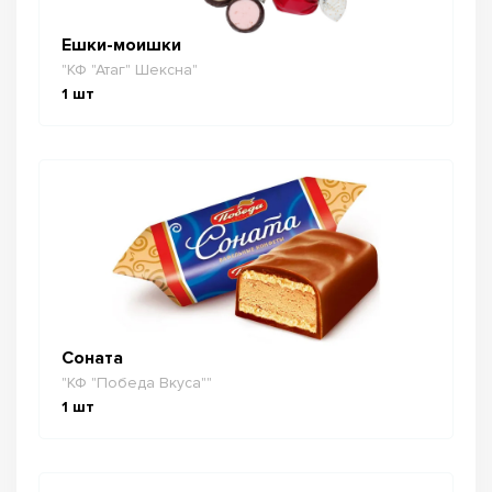
Ешки-моишки
"КФ "Атаг" Шексна"
1
шт
Соната
"КФ "Победа Вкуса""
1
шт