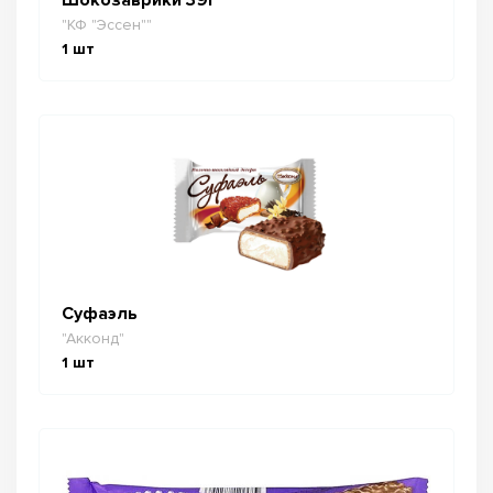
"КФ "Эссен""
1
шт
Суфаэль
"Акконд"
1
шт