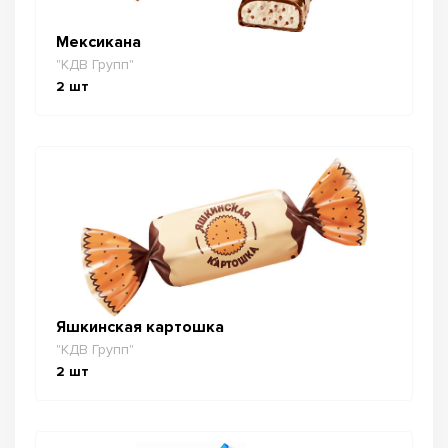
Мексикана
"КДВ Групп"
2
шт
Яшкинская картошка
"КДВ Групп"
2
шт