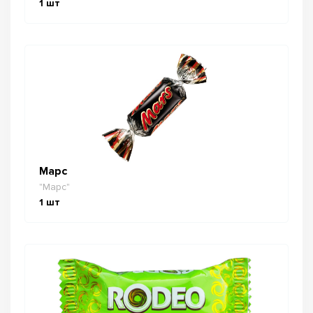
1
шт
Марс
"Марс"
1
шт