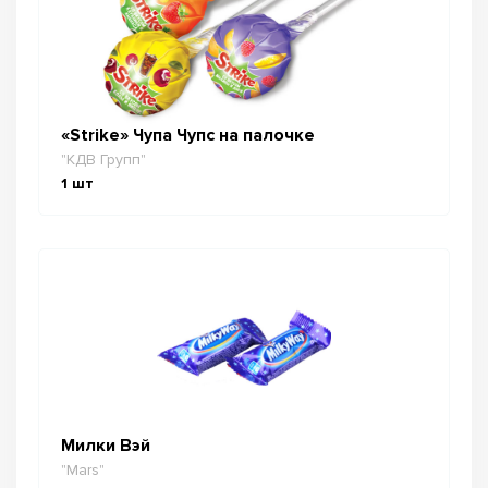
«Strike» Чупа Чупс на палочке
"КДВ Групп"
1
шт
Милки Вэй
"Mars"