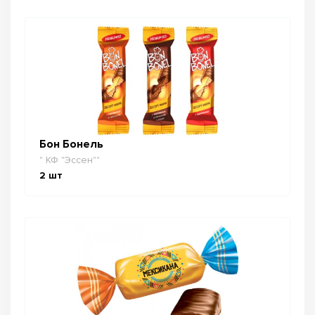
Бон Бонель
" КФ "Эссен""
2
шт