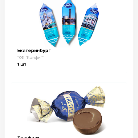
Екатеринбург
"КФ "Конфи""
1
шт