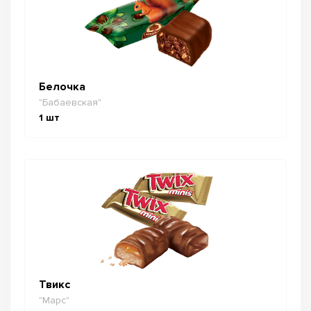
Белочка
"Бабаевская"
1
шт
Твикс
"Марс"