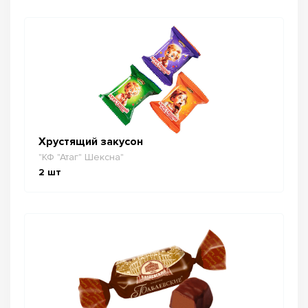
Хрустящий закусон
"КФ "Атаг" Шексна"
2
шт