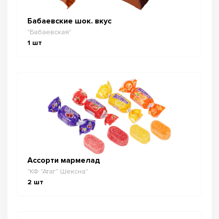
Бабаевские шок. вкус
"Бабаевская"
1
шт
Ассорти мармелад
"КФ "Атаг" Шексна"
2
шт