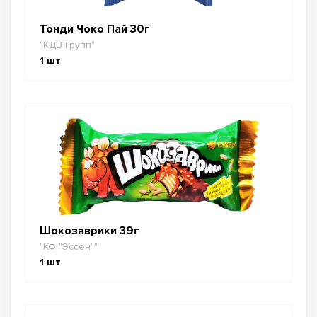
Тонди Чоко Пай 30г
"КДВ Групп"
1
шт
Шокозаврики 39г
"КФ "Эссен""
1
шт