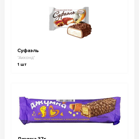
Суфаэль
"Акконд"
1
шт
Джумка 37г