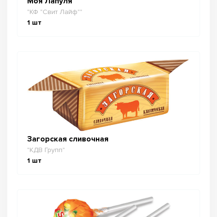
Моя Лапуля
"КФ "Свит Лайф""
1
шт
Загорская сливочная
"КДВ Групп"
1
шт