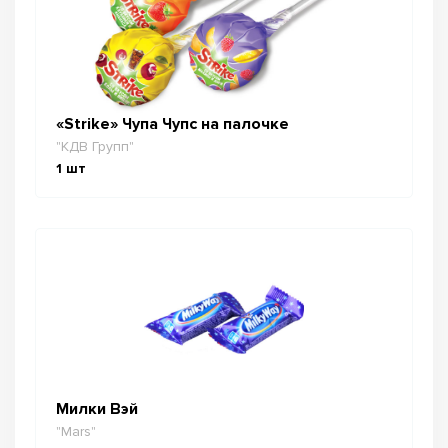
«Strike» Чупа Чупс на палочке
"КДВ Групп"
1
шт
Милки Вэй
"Mars"