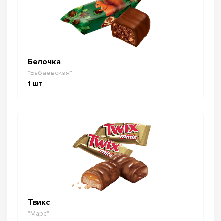
Белочка
"Бабаевская"
1
шт
Твикс
"Марс"