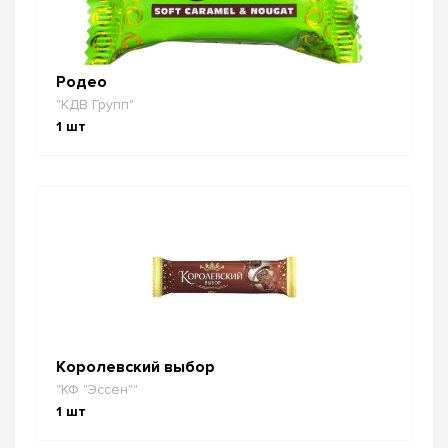
Родео
"КДВ Групп"
1
шт
Королевский выбор
"КФ "Эссен""
1
шт