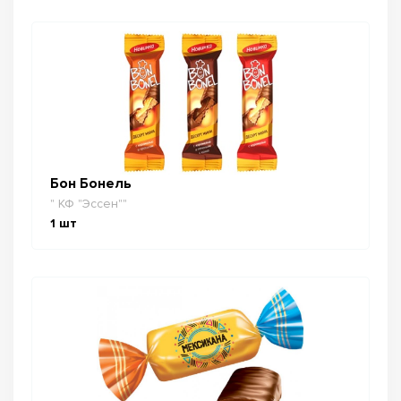
Бон Бонель
" КФ "Эссен""
1
шт