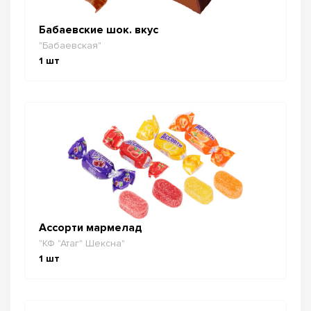
Бабаевские шок. вкус
"Бабаевская"
1
шт
Ассорти мармелад
"КФ "Атаг" Шексна"
1
шт