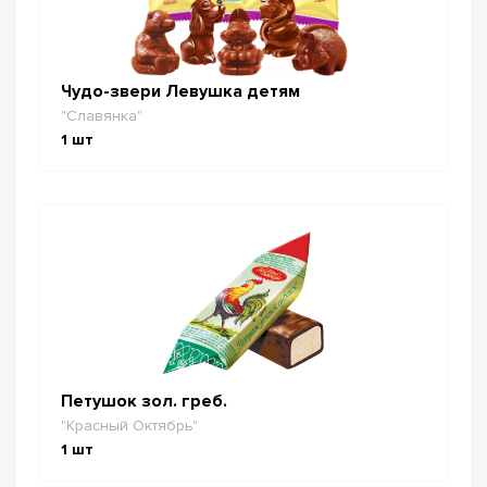
Чудо-звери Левушка детям
"Славянка"
1
шт
Петушок зол. греб.
"Красный Октябрь"
1
шт