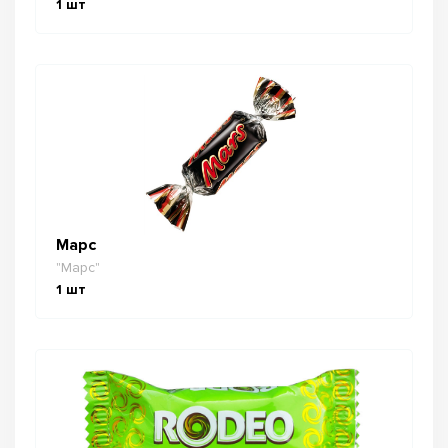
1
шт
Марс
"Марс"
1
шт