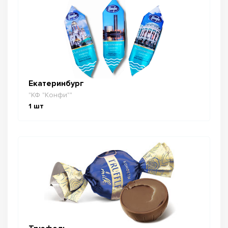
Екатеринбург
"КФ "Конфи""
1
шт