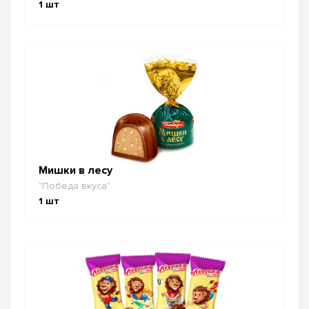
1
шт
Мишки в лесу
"Победа вкуса"
1
шт