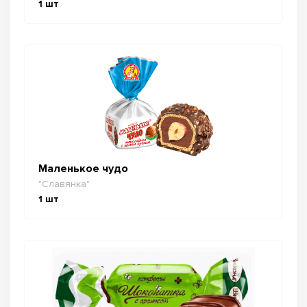
1
шт
Маленькое чудо
"Славянка"
1
шт