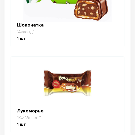
Шоконатка
"Акконд"
1
шт
Лукоморье
"КФ "Эссен""
1
шт