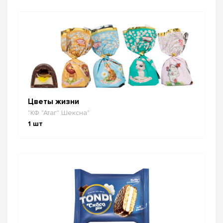
Цветы жизни
"КФ "Атаг" Шексна"
1
шт