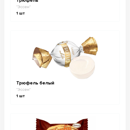
Трюфель
"Эссен"
1
шт
Трюфель белый
"Эссен"
1
шт