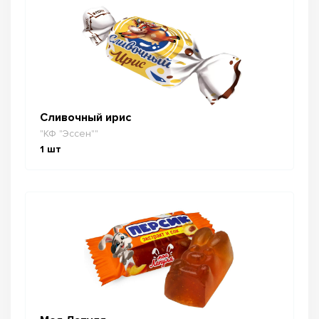
Сливочный ирис
"КФ "Эссен""
1
шт