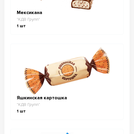
Мексикана
"КДВ Групп"
1
шт
Яшкинская картошка
"КДВ Групп"
1
шт