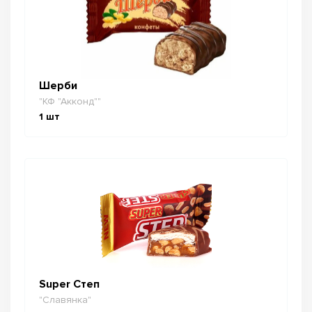
Шерби
"КФ "Акконд""
1
шт
Super Степ
"Славянка"