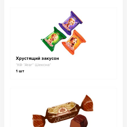
Хрустящий закусон
"КФ "Атаг" Шексна"
1
шт