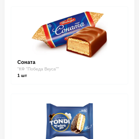
Соната
"КФ "Победа Вкуса""
1
шт