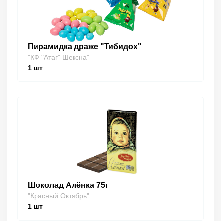
Пирамидка драже "Тибидох"
"КФ "Атаг" Шексна"
1
шт
Шоколад Алёнка 75г
"Красный Октябрь"
1
шт