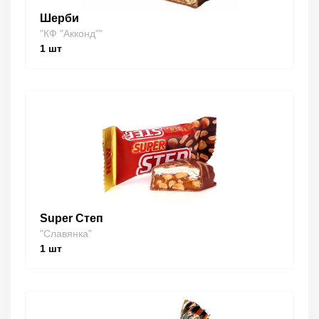
Шерби
"КФ "Акконд""
1
шт
Super Степ
"Славянка"
1
шт