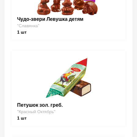
Чудо-звери Левушка детям
"Славянка"
1
шт
Петушок зол. греб.
"Красный Октябрь"
1
шт