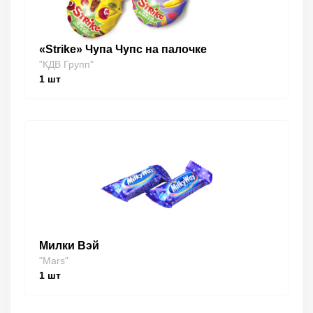
«Strike» Чупа Чупс на палочке
"КДВ Групп"
1
шт
Милки Вэй
"Mars"
1
шт