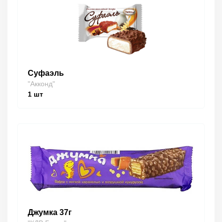
Суфаэль
"Акконд"
1
шт
Джумка 37г