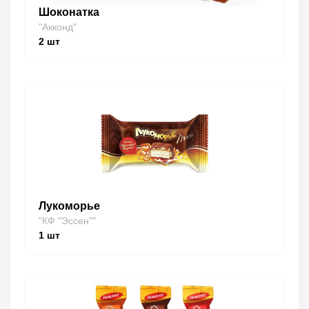
Шоконатка
"Акконд"
2
шт
Лукоморье
"КФ "Эссен""
1
шт