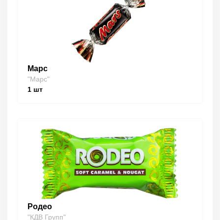
Марс
"Марс"
1
шт
Родео
"КДВ Групп"