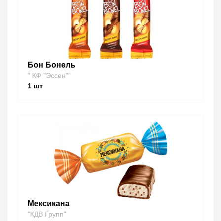
Бон Бонель
" КФ "Эссен""
1
шт
Мексикана
"КДВ Групп"