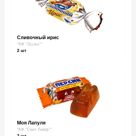
Сливочный ирис
"КФ "Эссен""
2
шт
Моя Лапуля
"КФ "Свит Лайф""
2
шт