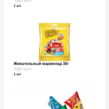
"КДВ Групп"
1
шт
Жевательный мармелад 30г
"КДВ Групп"
1
шт