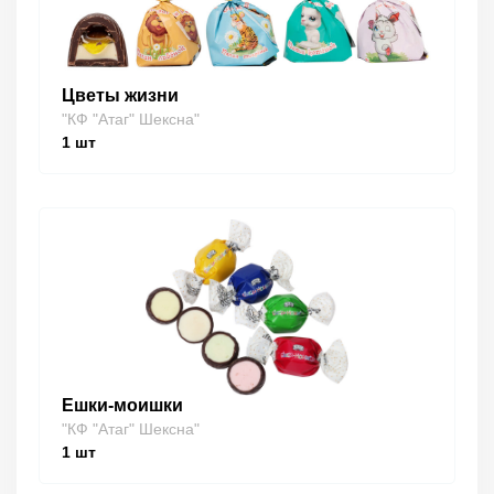
Цветы жизни
"КФ "Атаг" Шексна"
1
шт
Ешки-моишки
"КФ "Атаг" Шексна"
1
шт