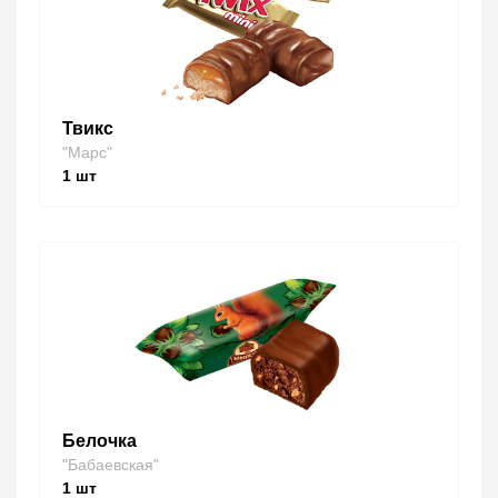
Твикс
"Марс"
1
шт
Белочка
"Бабаевская"
1
шт