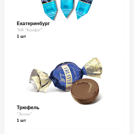
Екатеринбург
"КФ "Конфи""
1
шт
Трюфель
"Эссен"
1
шт