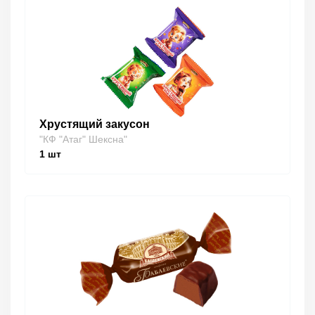
Хрустящий закусон
"КФ "Атаг" Шексна"
1
шт