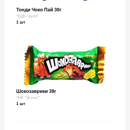
Тонди Чоко Пай 30г
"КДВ Групп"
1
шт
Шокозаврики 39г
"КФ "Эссен""
1
шт