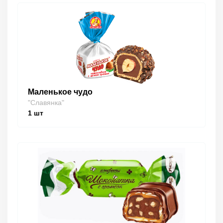
Маленькое чудо
"Славянка"
1
шт