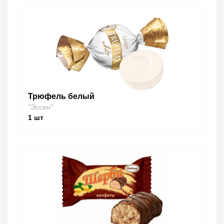
Трюфель белый
"Эссен"
1
шт