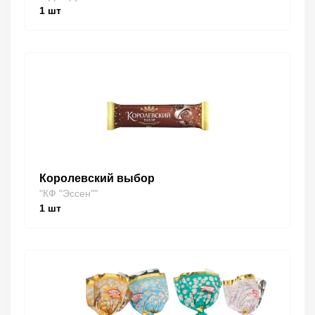
1
шт
Королевский выбор
"КФ "Эссен""
1
шт