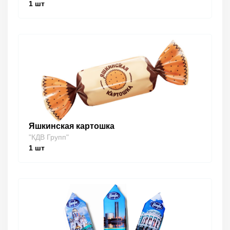
1
шт
Яшкинская картошка
"КДВ Групп"
1
шт