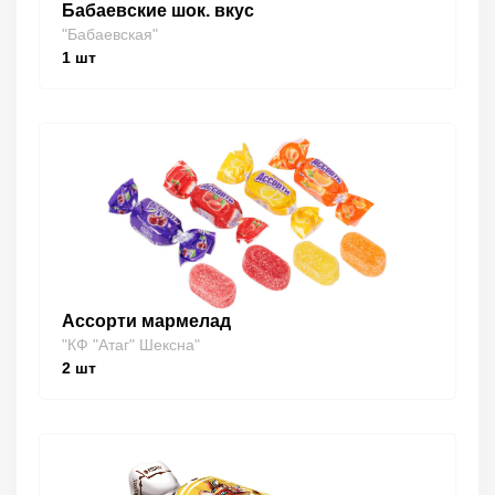
Бабаевские шок. вкус
"Бабаевская"
1
шт
Ассорти мармелад
"КФ "Атаг" Шексна"
2
шт