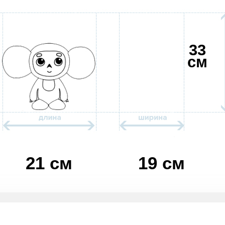
33
см
21 см
19 см