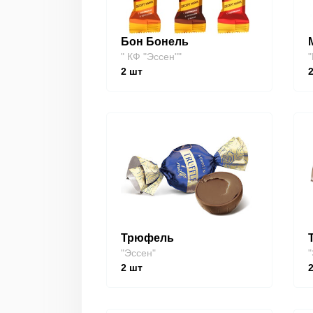
Бон Бонель
" КФ "Эссен""
"
2
шт
Трюфель
"Эссен"
"
2
шт