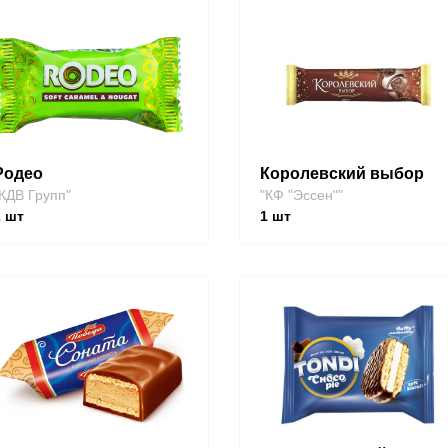
Родео
Королевский выбор
КДВ Групп"
"КФ "Эссен""
2
шт
1
шт