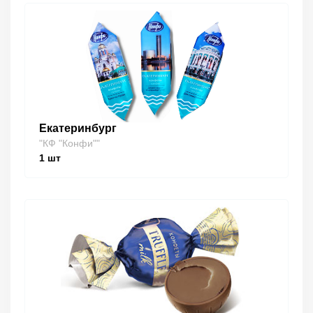
Екатеринбург
"КФ "Конфи""
1
шт