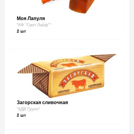
Моя Лапуля
"КФ "Свит Лайф""
2
шт
Загорская сливочная
"КДВ Групп"
2
шт