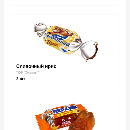
Сливочный ирис
"КФ "Эссен""
2
шт