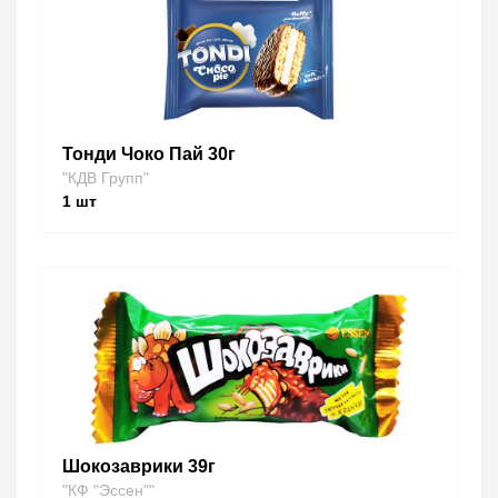
Тонди Чоко Пай 30г
"КДВ Групп"
1
шт
Шокозаврики 39г
"КФ "Эссен""