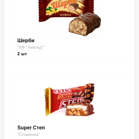
Шерби
"КФ "Акконд""
2
шт
Super Степ
"Славянка"