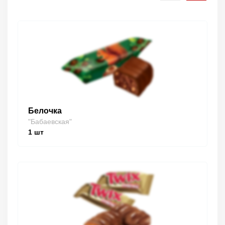
Белочка
"Бабаевская"
1
шт