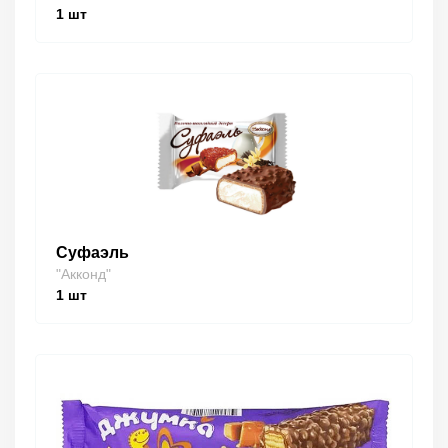
1
шт
Суфаэль
"Акконд"
1
шт