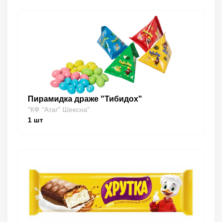
Пирамидка драже "Тибидох"
"КФ "Атаг" Шексна"
1
шт