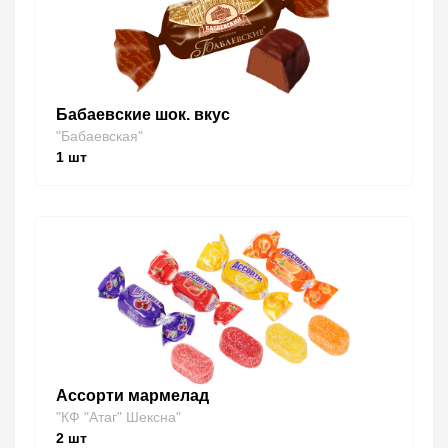
Бабаевские шок. вкус
"Бабаевская"
1
шт
Ассорти мармелад
"КФ "Атаг" Шексна"
2
шт