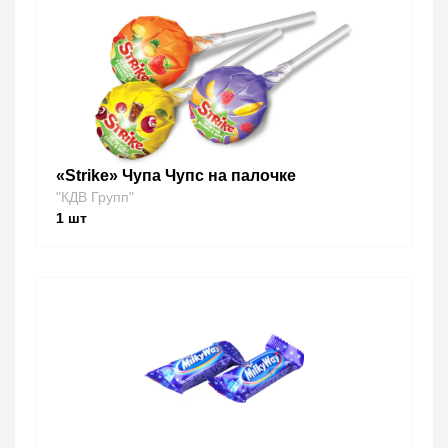
«Strike» Чупа Чупс на палочке
"КДВ Групп"
1
шт