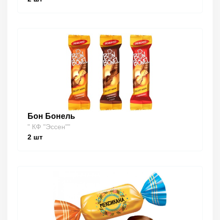
Бон Бонель
" КФ "Эссен""
2
шт