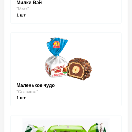
Милки Вэй
"Mars"
1
шт
Маленькое чудо
"Славянка"
1
шт