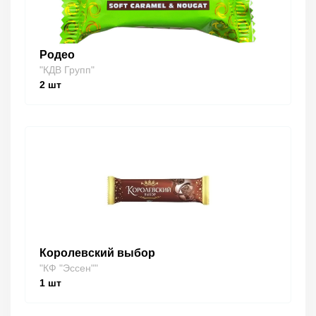
Родео
"КДВ Групп"
2
шт
Королевский выбор
"КФ "Эссен""
1
шт