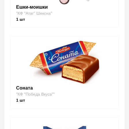
Ешки-моишки
"КФ "Атаг" Шексна"
1
шт
Соната
"КФ "Победа Вкуса""
1
шт