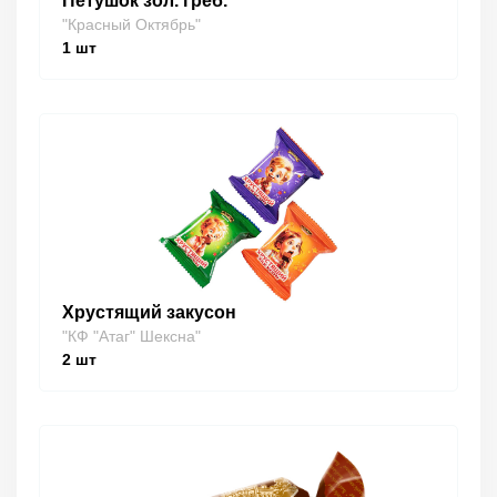
Петушок зол. греб.
"Красный Октябрь"
1
шт
Хрустящий закусон
"КФ "Атаг" Шексна"
2
шт