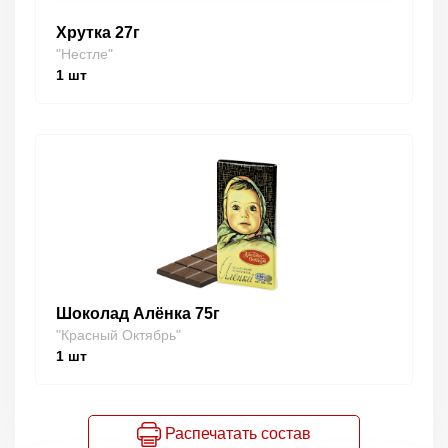
Хрутка 27г
"Нестле"
1
шт
Шоколад Алёнка 75г
"Красный Октябрь"
1
шт
Распечатать состав