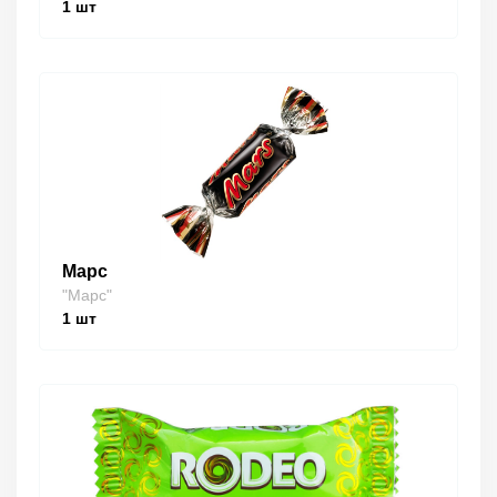
1
шт
Марс
"Марс"
1
шт