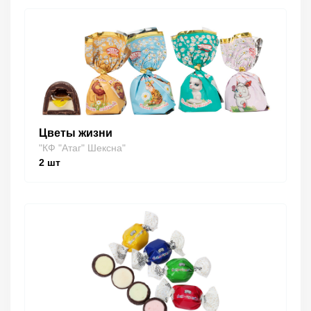
Цветы жизни
"КФ "Атаг" Шексна"
2
шт