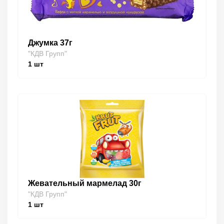
Джумка 37г
"КДВ Групп"
1
шт
Жевательный мармелад 30г
"КДВ Групп"
1
шт