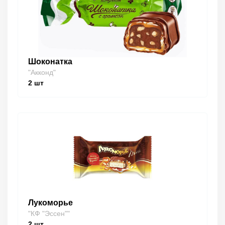
Шоконатка
"Акконд"
2
шт
Лукоморье
"КФ "Эссен""
2
шт