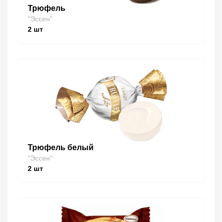
Трюфель
"Эссен"
2
шт
Трюфель белый
"Эссен"
2
шт