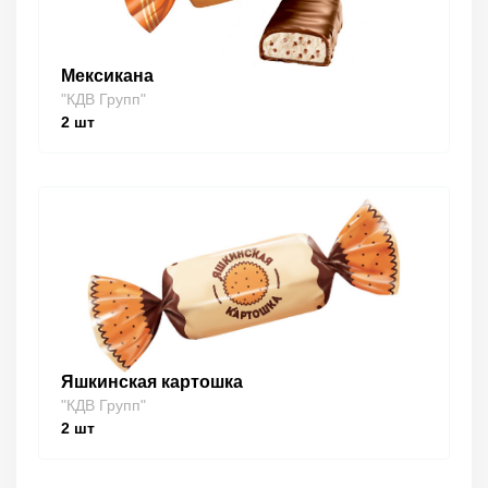
Мексикана
"КДВ Групп"
2
шт
Яшкинская картошка
"КДВ Групп"
2
шт