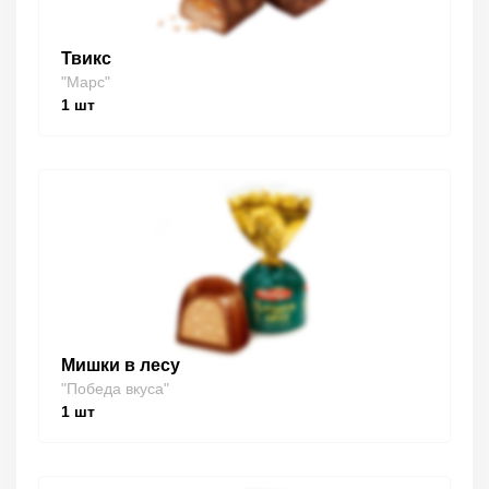
Твикс
"Марс"
1
шт
Мишки в лесу
"Победа вкуса"
1
шт