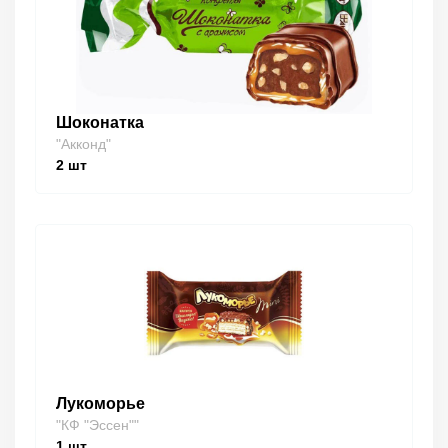
Шоконатка
"Акконд"
2
шт
Лукоморье
"КФ "Эссен""
1
шт