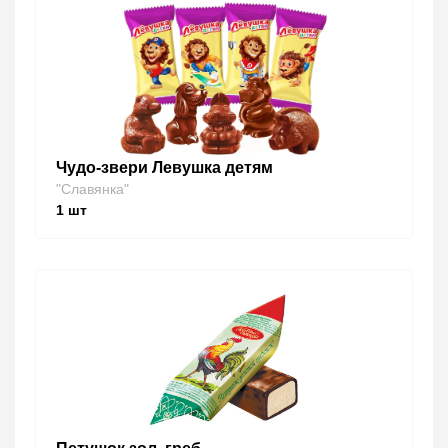
Чудо-звери Левушка детям
"Славянка"
1
шт