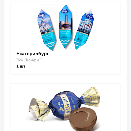
Екатеринбург
"КФ "Конфи""
1
шт