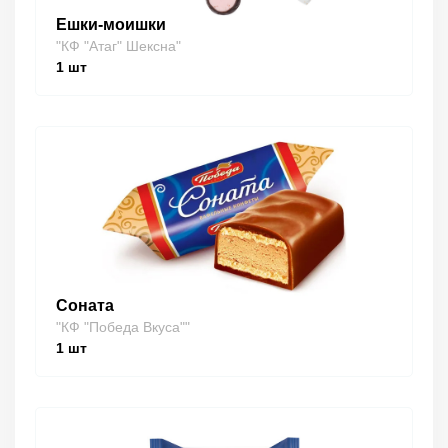
Ешки-моишки
"КФ "Атаг" Шексна"
1
шт
Соната
"КФ "Победа Вкуса""
1
шт