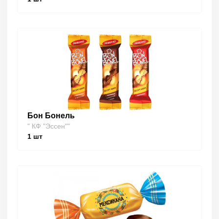
Бон Бонель
" КФ "Эссен""
1
шт