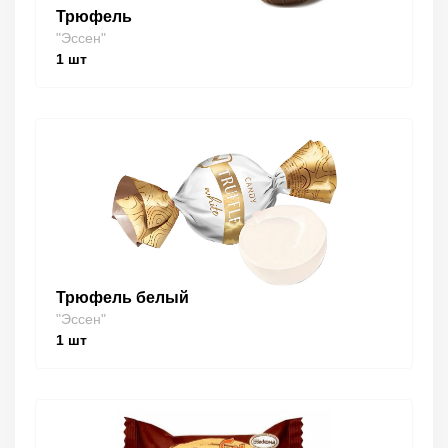
Трюфель
"Эссен"
1
шт
Трюфель белый
"Эссен"
1
шт