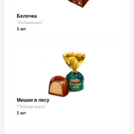
Белочка
"Бабаевская"
1
шт
Мишки в лесу
"Победа вкуса"
1
шт