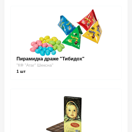
Пирамидка драже "Тибидох"
"КФ "Атаг" Шексна"
1
шт