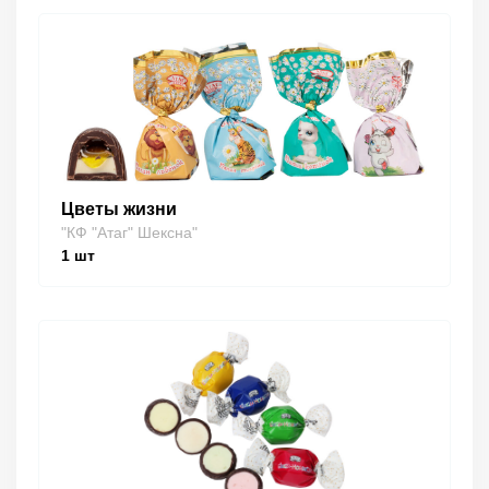
Цветы жизни
"КФ "Атаг" Шексна"
1
шт