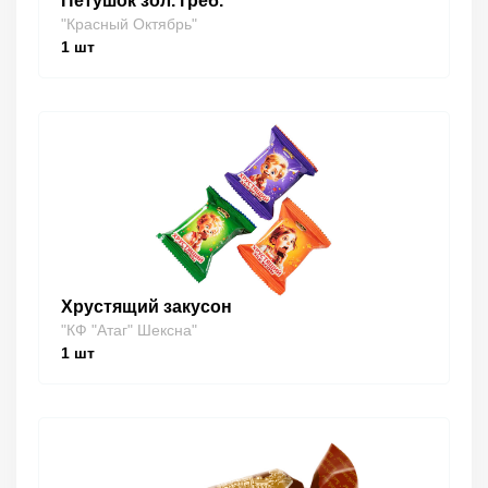
Петушок зол. греб.
"Красный Октябрь"
1
шт
Хрустящий закусон
"КФ "Атаг" Шексна"
1
шт