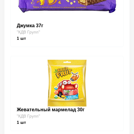
Джумка 37г
"КДВ Групп"
1
шт
Жевательный мармелад 30г
"КДВ Групп"
1
шт