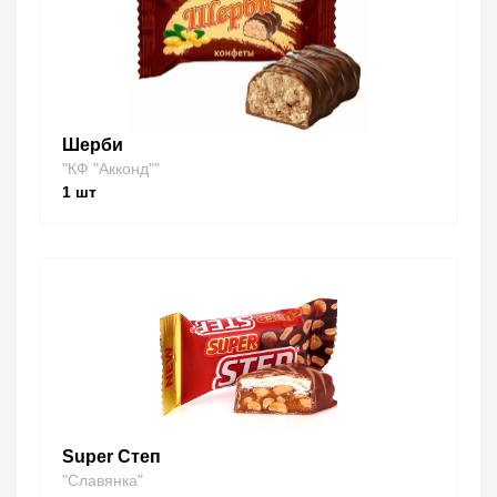
Шерби
"КФ "Акконд""
1
шт
Super Степ
"Славянка"