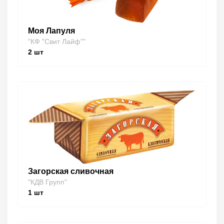
Моя Лапуля
"КФ "Свит Лайф""
2
шт
Загорская сливочная
"КДВ Групп"
1
шт