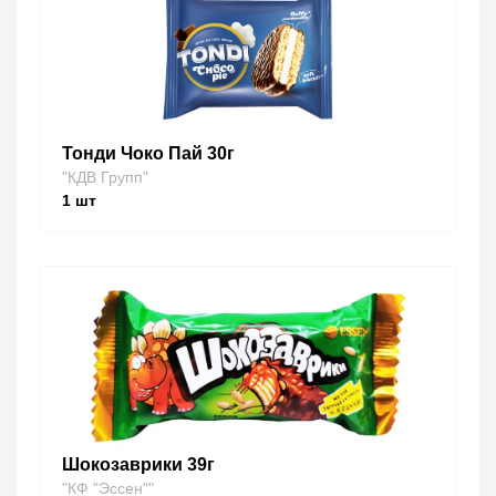
Тонди Чоко Пай 30г
"КДВ Групп"
1
шт
Шокозаврики 39г
"КФ "Эссен""