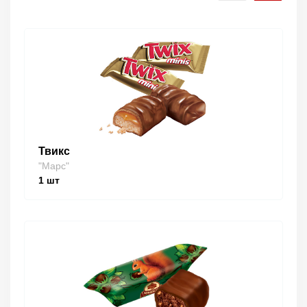
Твикс
"Марс"
1
шт