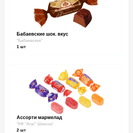
Бабаевские шок. вкус
"Бабаевская"
1
шт
Ассорти мармелад
"КФ "Атаг" Шексна"
2
шт