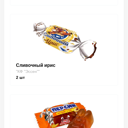
Сливочный ирис
"КФ "Эссен""
2
шт