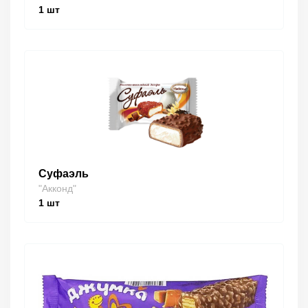
1
шт
Суфаэль
"Акконд"
1
шт