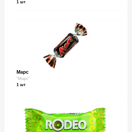
1
шт
Марс
"Марс"
1
шт