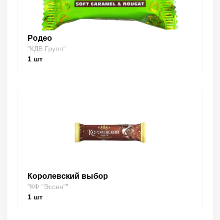
Родео
"КДВ Групп"
1
шт
Королевский выбор
"КФ "Эссен""
1
шт