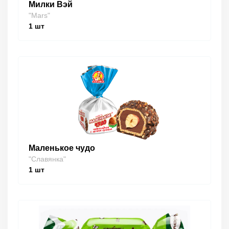
Милки Вэй
"Mars"
1
шт
Маленькое чудо
"Славянка"
1
шт