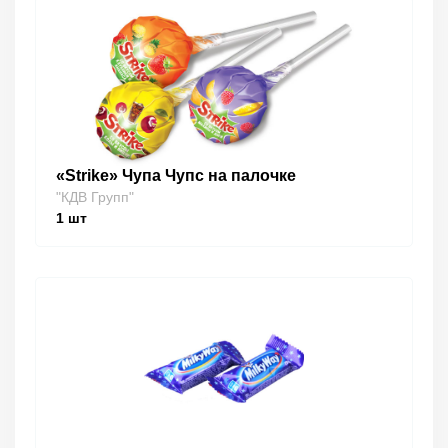
«Strike» Чупа Чупс на палочке
"КДВ Групп"
1
шт