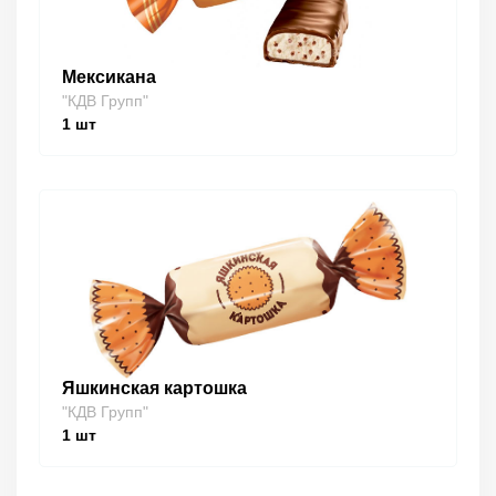
Мексикана
"КДВ Групп"
1
шт
Яшкинская картошка
"КДВ Групп"
1
шт