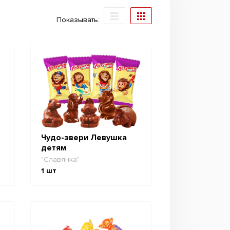
Показывать:
Чудо-звери Левушка
детям
"Славянка"
1
шт