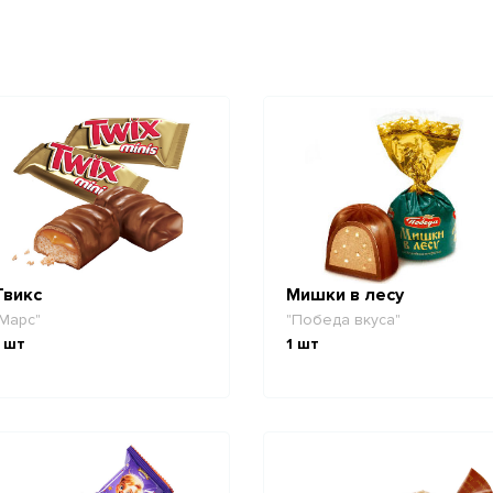
Твикс
Мишки в лесу
Марс"
"Победа вкуса"
шт
1
шт