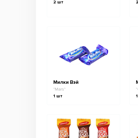
2
шт
Милки Вэй
"Mars"
"
1
шт
1