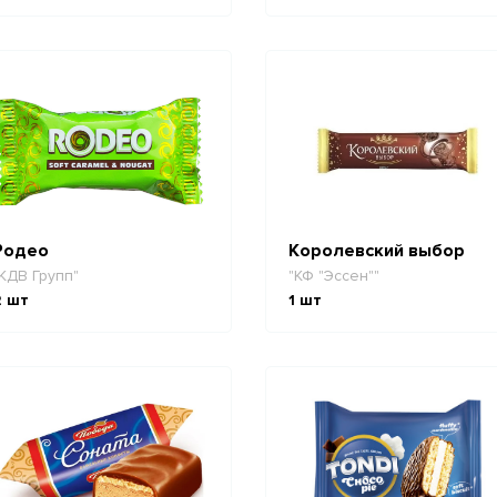
Родео
Королевский выбор
КДВ Групп"
"КФ "Эссен""
2
шт
1
шт