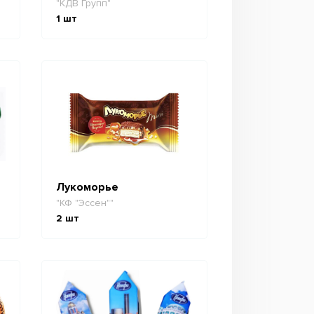
"КДВ Групп"
1
шт
Лукоморье
"КФ "Эссен""
2
шт