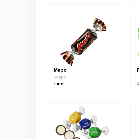
Марс
"Марс"
"
1
шт