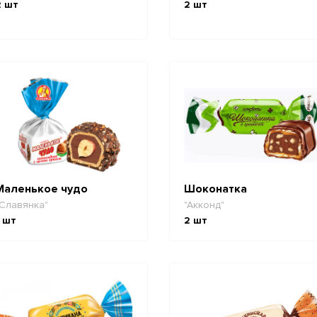
2
шт
2
шт
Маленькое чудо
Шоконатка
Славянка"
"Акконд"
шт
2
шт