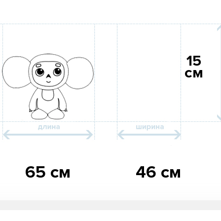
15
см
65 см
46 см