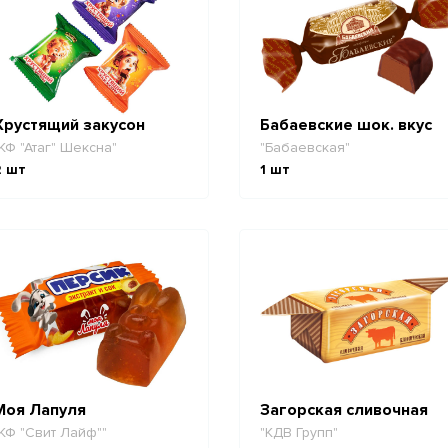
Хрустящий закусон
Бабаевские шок. вкус
КФ "Атаг" Шексна"
"Бабаевская"
2
шт
1
шт
Моя Лапуля
Загорская сливочная
КФ "Свит Лайф""
"КДВ Групп"