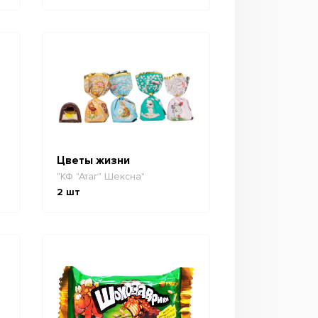
Цветы жизни
"КФ "Атаг" Шексна"
2
шт