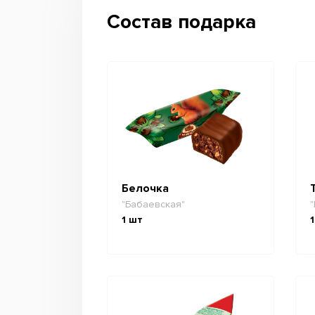
Состав подарка
Белочка
"Бабаевская"
"
1
шт
1