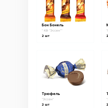
Бон Бонель
" КФ "Эссен""
"
2
шт
Трюфель
"Эссен"
"
2
шт