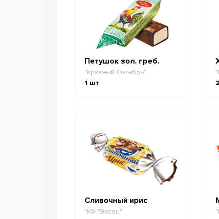
Петушок зол. греб.
"Красный Октябрь"
"
1
шт
Сливочный ирис
"КФ "Эссен""
"