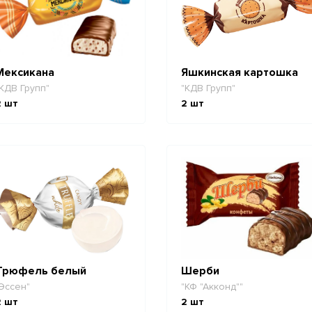
Мексикана
Яшкинская картошка
КДВ Групп"
"КДВ Групп"
2
шт
2
шт
Трюфель белый
Шерби
Эссен"
"КФ "Акконд""
2
шт
2
шт