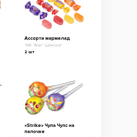
Ассорти мармелад
"КФ "Атаг" Шексна"
2
шт
«Strike» Чупа Чупс на
палочке