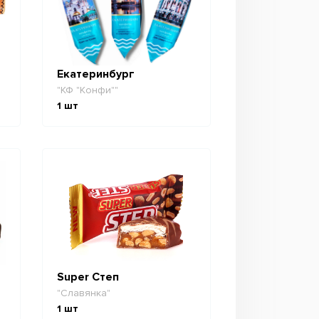
Екатеринбург
"КФ "Конфи""
1
шт
Super Степ
"Славянка"
1
шт