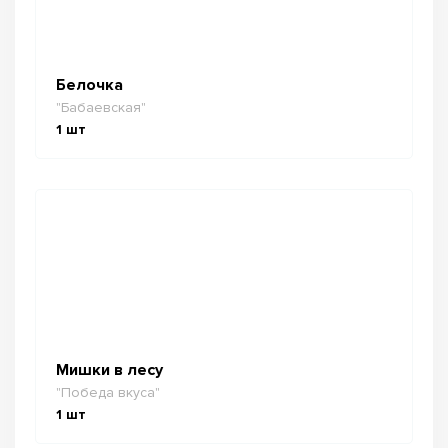
Белочка
"Бабаевская"
1
шт
Мишки в лесу
"Победа вкуса"
1
шт