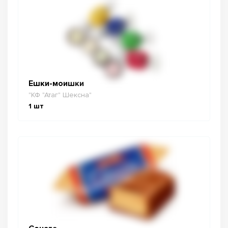
Ешки-моишки
"КФ "Атаг" Шексна"
1
шт