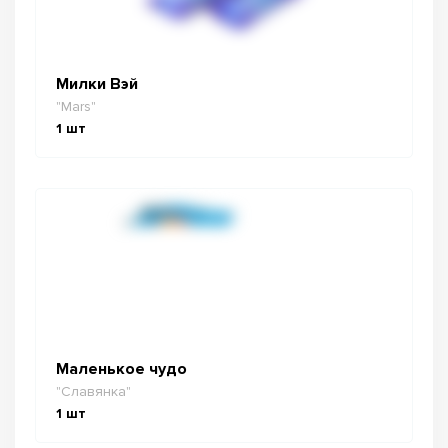
Милки Вэй
"Mars"
1
шт
Маленькое чудо
"Славянка"
1
шт