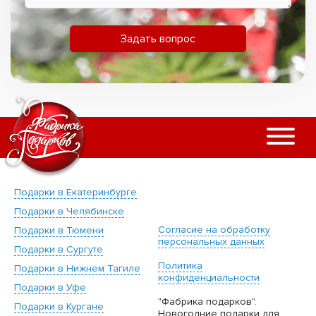
Задать вопрос
Подарки в Екатеринбурге
Подарки в Челябинске
Согласие на обработку
Подарки в Тюмени
персональных данных
Подарки в Сургуте
Политика
Подарки в Нижнем Тагиле
конфиденциальности
Подарки в Уфе
"Фабрика подарков".
Подарки в Кургане
Новогодние подарки для