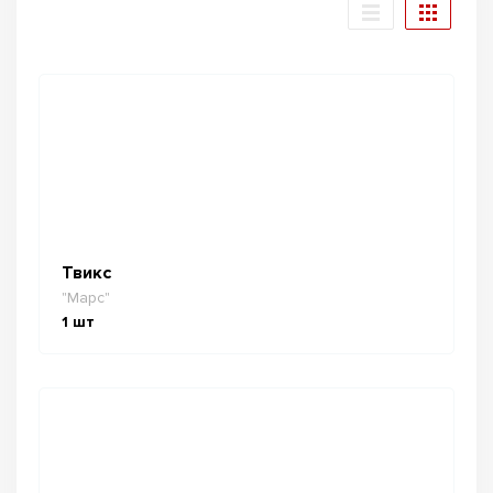
Твикс
"Марс"
1
шт