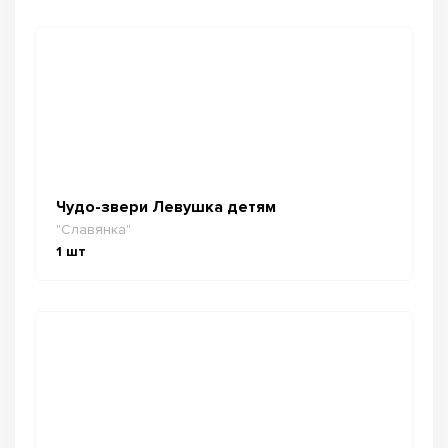
Чудо-звери Левушка детям
"Славянка"
1
шт