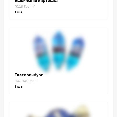
Яшкинская картошка
"КДВ Групп"
1
шт
Екатеринбург
"КФ "Конфи""
1
шт