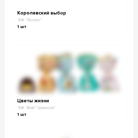
Королевский выбор
"КФ "Эссен""
1
шт
Цветы жизни
"КФ "Атаг" Шексна"
1
шт