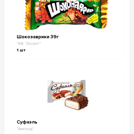
Шокозаврики 39г
"КФ "Эссен""
1
шт
Суфаэль
"Акконд"