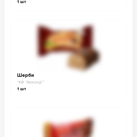
1
шт
Шерби
"КФ "Акконд""
1
шт