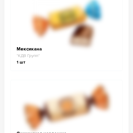
Мексикана
"КДВ Групп"
1
шт