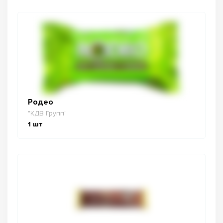
Родео
"КДВ Групп"
1
шт