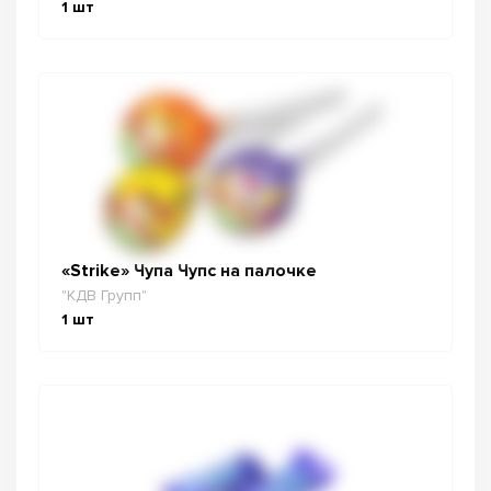
1
шт
«Strike» Чупа Чупс на палочке
"КДВ Групп"
1
шт