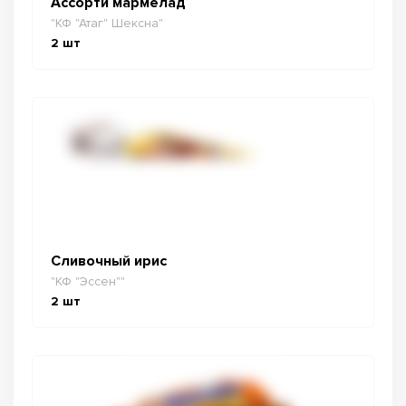
Ассорти мармелад
"КФ "Атаг" Шексна"
2
шт
Сливочный ирис
"КФ "Эссен""
2
шт