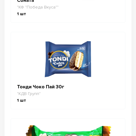
Соната
"КФ "Победа Вкуса""
1
шт
Тонди Чоко Пай 30г
"КДВ Групп"
1
шт