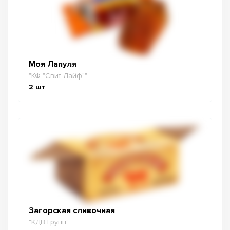
Моя Лапуля
"КФ "Свит Лайф""
2
шт
Загорская сливочная
"КДВ Групп"