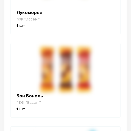
Лукоморье
"КФ "Эссен""
1
шт
Бон Бонель
" КФ "Эссен""
1
шт