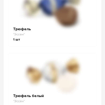
Трюфель
"Эссен"
1
шт
Трюфель белый
"Эссен"