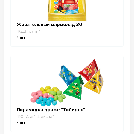
Жевательный мармелад 30г
"КДВ Групп"
1
шт
Пирамидка драже "Тибидох"
"КФ "Атаг" Шексна"
1
шт