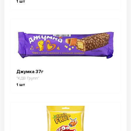
1
шт
Джумка 37г
"КДВ Групп"
1
шт