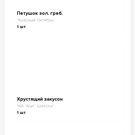
Петушок зол. греб.
"Красный Октябрь"
1
шт
Хрустящий закусон
"КФ "Атаг" Шексна"
1
шт