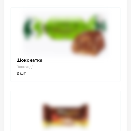
Шоконатка
"Акконд"
2
шт