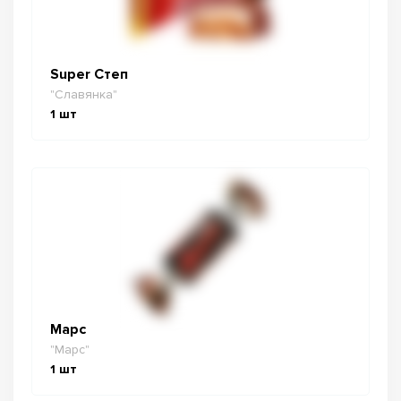
Super Степ
"Славянка"
1
шт
Марс
"Марс"
1
шт