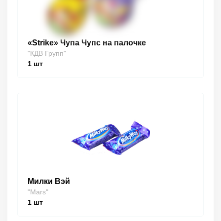
«Strike» Чупа Чупс на палочке
"КДВ Групп"
1
шт
Милки Вэй
"Mars"
1
шт