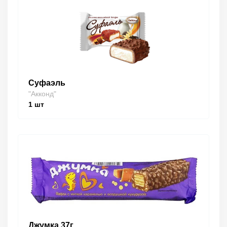
Суфаэль
"Акконд"
1
шт
Джумка 37г