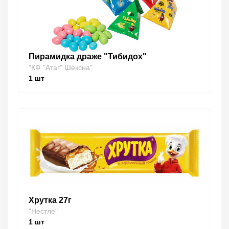
Пирамидка драже "Тибидох"
"КФ "Атаг" Шексна"
1
шт
Хрутка 27г
"Нестле"
1
шт