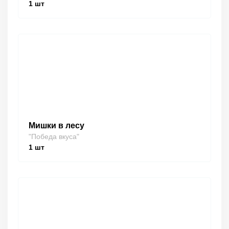
1
шт
Мишки в лесу
"Победа вкуса"
1
шт