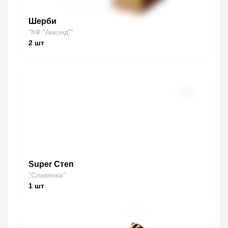
Шерби
"КФ "Акконд""
2
шт
Super Степ
"Славянка"
1
шт