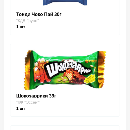
Тонди Чоко Пай 30г
"КДВ Групп"
1
шт
Шокозаврики 39г
"КФ "Эссен""
1
шт