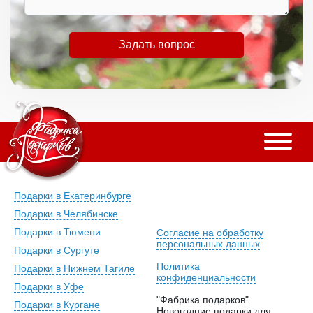
Задать вопрос
Подарки в Екатеринбурге
Подарки в Челябинске
Подарки в Тюмени
Согласие на обработку
персональных данных
Подарки в Сургуте
Политика
Подарки в Нижнем Тагиле
конфиденциальности
Подарки в Уфе
"Фабрика подарков".
Подарки в Кургане
Новогодние подарки для