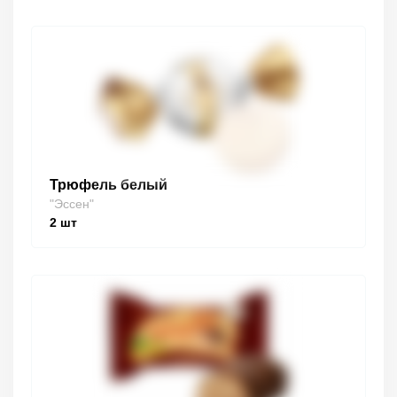
Трюфель белый
"Эссен"
2
шт