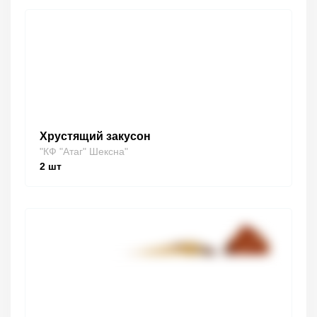
Хрустящий закусон
"КФ "Атаг" Шексна"
2
шт