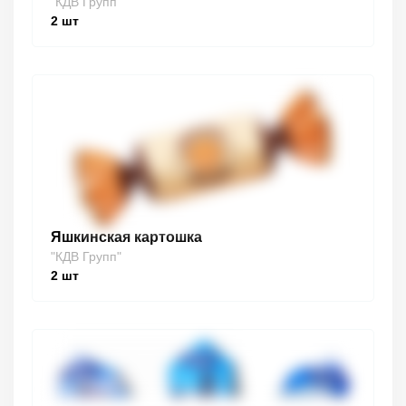
"КДВ Групп"
2
шт
Яшкинская картошка
"КДВ Групп"
2
шт