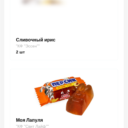
Сливочный ирис
"КФ "Эссен""
2
шт
Моя Лапуля
"КФ "Свит Лайф""