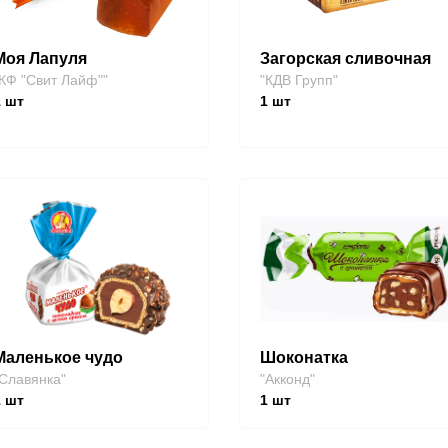
Моя Лапуля
Загорская сливочная
КФ "Свит Лайф""
"КДВ Групп"
1
шт
1
шт
Маленькое чудо
Шоконатка
Славянка"
"Акконд"
1
шт
1
шт