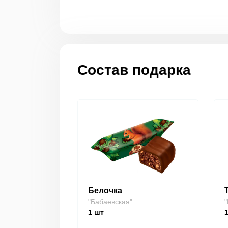
Состав подарка
Белочка
"Бабаевская"
"
1
шт