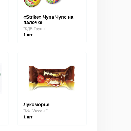
«Strike» Чупа Чупс на
палочке
"КДВ Групп"
1
шт
Лукоморье
"КФ "Эссен""
1
шт