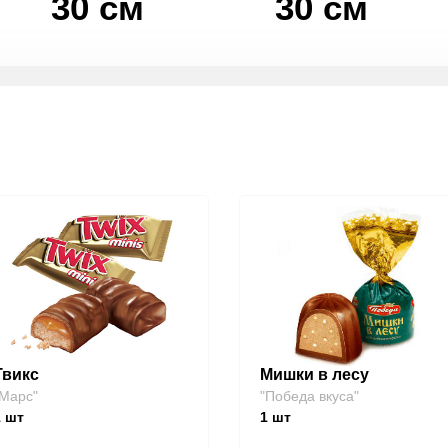
30 см
30 см
Твикс
Мишки в лесу
Марс"
"Победа вкуса"
1
шт
1
шт