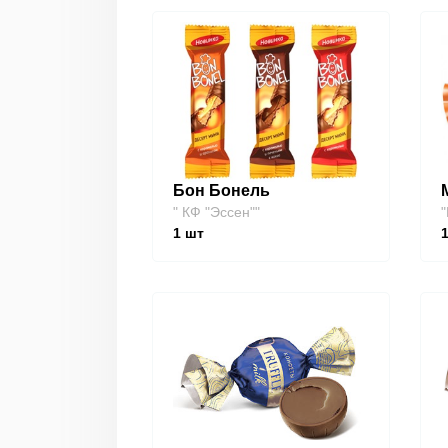
Бон Бонель
" КФ "Эссен""
"
1
шт