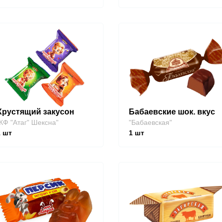
Хрустящий закусон
Бабаевские шок. вкус
КФ "Атаг" Шексна"
"Бабаевская"
1
шт
1
шт