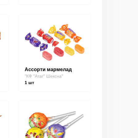
Ассорти мармелад
"КФ "Атаг" Шексна"
1
шт