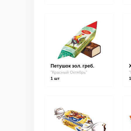
Петушок зол. греб.
"Красный Октябрь"
"
1
шт