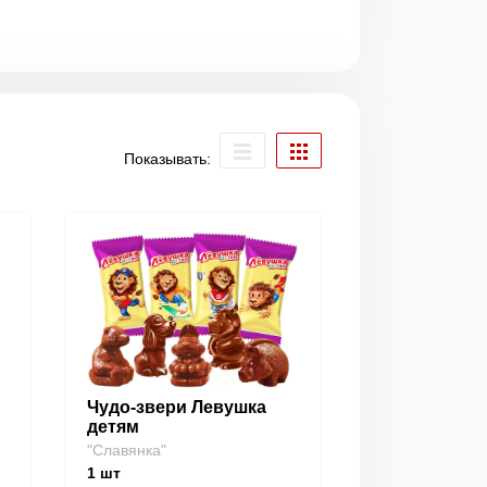
Показывать:
Чудо-звери Левушка
детям
"Славянка"
1
шт