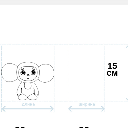
15
см