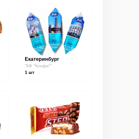
Екатеринбург
"КФ "Конфи""
1
шт