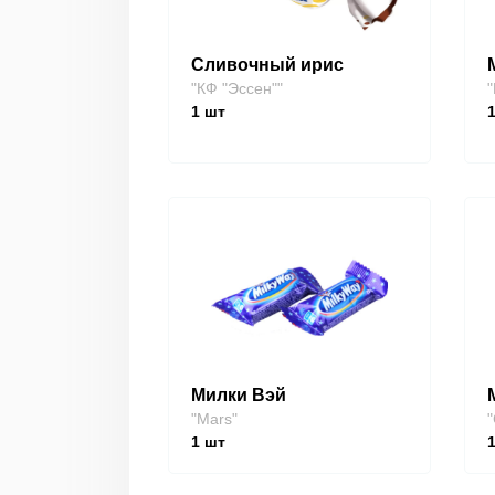
Сливочный ирис
"КФ "Эссен""
"
1
шт
Милки Вэй
"Mars"
"
1
шт