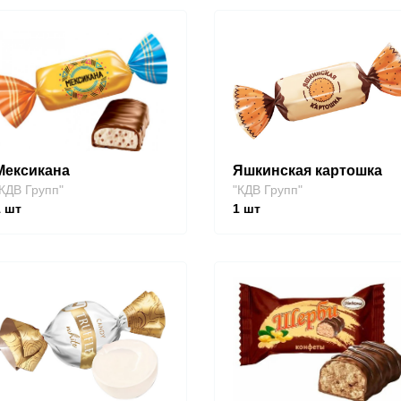
Мексикана
Яшкинская картошка
КДВ Групп"
"КДВ Групп"
1
шт
1
шт