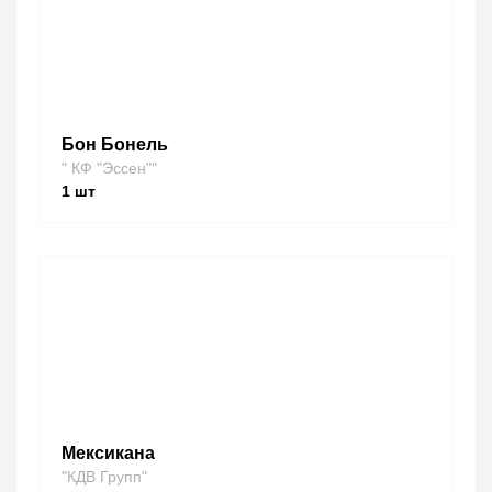
Бон Бонель
" КФ "Эссен""
1
шт
Мексикана
"КДВ Групп"