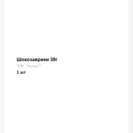
Шокозаврики 39г
"КФ "Эссен""
1
шт