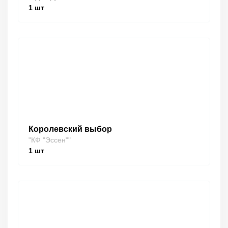
1
шт
Королевский выбор
"КФ "Эссен""
1
шт