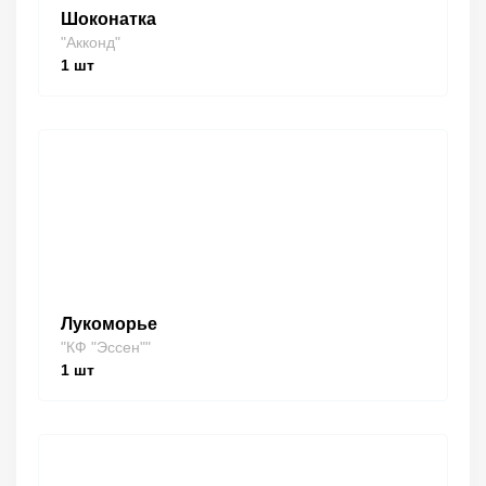
Шоконатка
"Акконд"
1
шт
Лукоморье
"КФ "Эссен""
1
шт