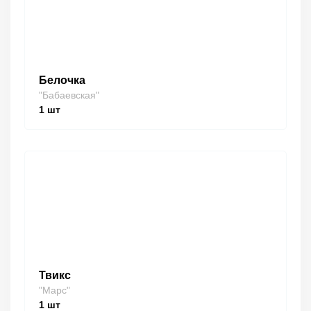
Белочка
"Бабаевская"
1
шт
Твикс
"Марс"
1
шт