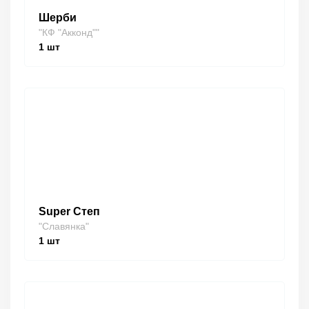
Шерби
"КФ "Акконд""
1
шт
Super Степ
"Славянка"
1
шт