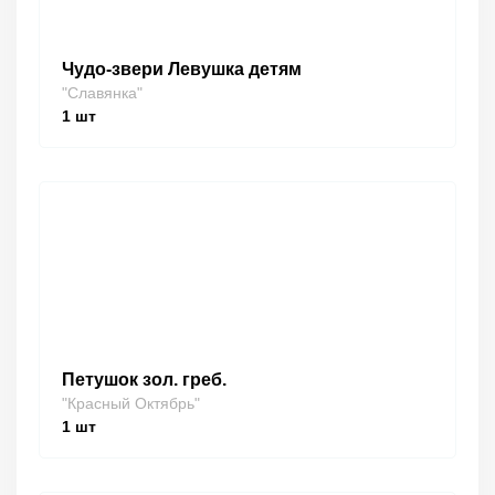
Чудо-звери Левушка детям
"Славянка"
1
шт
Петушок зол. греб.
"Красный Октябрь"
1
шт