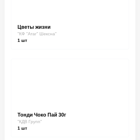
Цветы жизни
"КФ "Атаг" Шексна"
1
шт
Тонди Чоко Пай 30г
"КДВ Групп"
1
шт