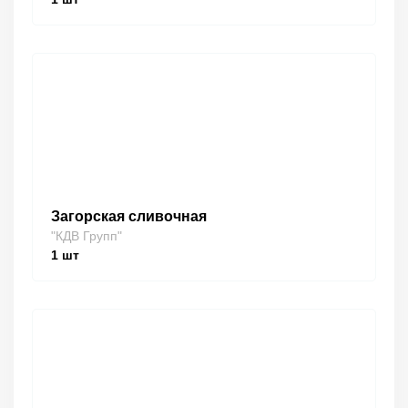
Загорская сливочная
"КДВ Групп"
1
шт