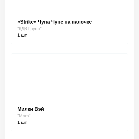
«Strike» Чупа Чупс на палочке
"КДВ Групп"
1
шт
Милки Вэй
"Mars"
1
шт