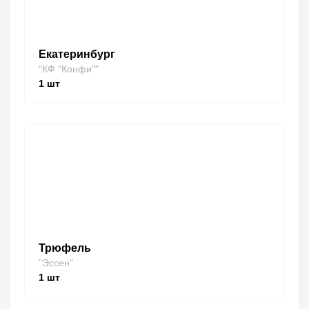
Екатеринбург
"КФ "Конфи""
1
шт
Трюфель
"Эссен"
1
шт