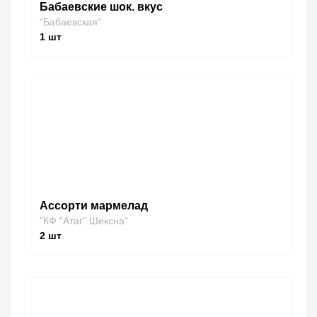
Бабаевские шок. вкус
"Бабаевская"
1
шт
Ассорти мармелад
"КФ "Атаг" Шексна"
2
шт