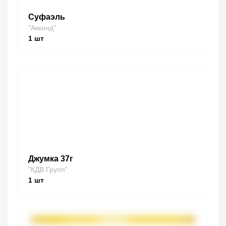
Суфаэль
"Акконд"
1
шт
Джумка 37г
"КДВ Групп"
1
шт