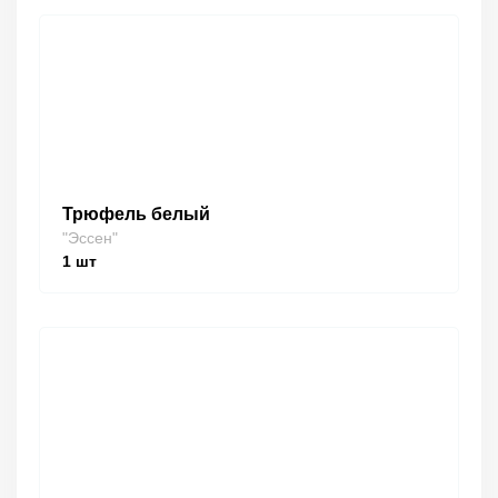
Трюфель белый
"Эссен"
1
шт