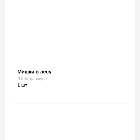
Мишки в лесу
"Победа вкуса"
1
шт