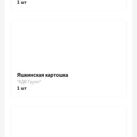
1
шт
Яшкинская картошка
"КДВ Групп"
1
шт