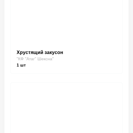
Хрустящий закусон
"КФ "Атаг" Шексна"
1
шт