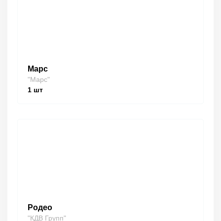
Марс
"Марс"
1
шт
Родео
"КДВ Групп"