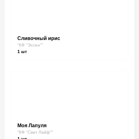
Сливочный ирис
"КФ "Эссен""
1
шт
Моя Лапуля
"КФ "Свит Лайф""
1
шт